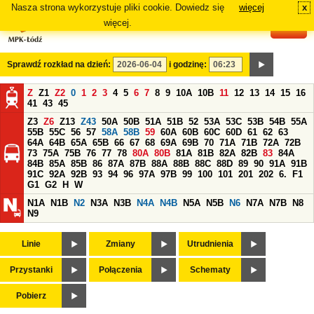
Nasza strona wykorzystuje pliki cookie. Dowiedz się
więcej
x
#
więcej.
Sprawdź rozkład na dzień:
i godzinę:
Z
Z1
Z2
0
1
2
3
4
5
6
7
8
9
10A
10B
11
12
13
14
15
16
41
43
45
Z3
Z6
Z13
Z43
50A
50B
51A
51B
52
53A
53C
53B
54B
55A
55B
55C
56
57
58A
58B
59
60A
60B
60C
60D
61
62
63
64A
64B
65A
65B
66
67
68
69A
69B
70
71A
71B
72A
72B
73
75A
75B
76
77
78
80A
80B
81A
81B
82A
82B
83
84A
84B
85A
85B
86
87A
87B
88A
88B
88C
88D
89
90
91A
91B
91C
92A
92B
93
94
96
97A
97B
99
100
101
201
202
6.
F1
G1
G2
H
W
N1A
N1B
N2
N3A
N3B
N4A
N4B
N5A
N5B
N6
N7A
N7B
N8
N9
Linie
Zmiany
Utrudnienia
Przystanki
Połączenia
Schematy
Pobierz