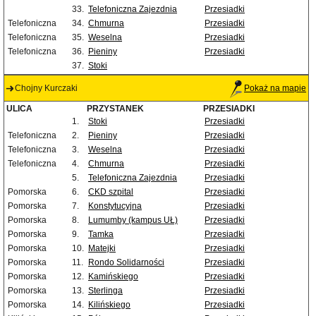
33.
Telefoniczna Zajezdnia
Przesiadki
Telefoniczna
34.
Chmurna
Przesiadki
Telefoniczna
35.
Weselna
Przesiadki
Telefoniczna
36.
Pieniny
Przesiadki
37.
Stoki
Chojny Kurczaki
Pokaż na mapie
ULICA
PRZYSTANEK
PRZESIADKI
1.
Stoki
Przesiadki
Telefoniczna
2.
Pieniny
Przesiadki
Telefoniczna
3.
Weselna
Przesiadki
Telefoniczna
4.
Chmurna
Przesiadki
5.
Telefoniczna Zajezdnia
Przesiadki
Pomorska
6.
CKD szpital
Przesiadki
Pomorska
7.
Konstytucyjna
Przesiadki
Pomorska
8.
Lumumby (kampus UŁ)
Przesiadki
Pomorska
9.
Tamka
Przesiadki
Pomorska
10.
Matejki
Przesiadki
Pomorska
11.
Rondo Solidarności
Przesiadki
Pomorska
12.
Kamińskiego
Przesiadki
Pomorska
13.
Sterlinga
Przesiadki
Pomorska
14.
Kilińskiego
Przesiadki