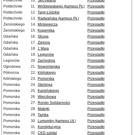
Politechniki
10.
Skrzywana
Przesiadki
Politechniki
11.
Wróblewskiego (kampus PŁ)
Przesiadki
Politechniki
12.
Targi Łódzkie
Przesiadki
Politechniki
13.
Radwańska (kampus PŁ)
Przesiadki
Żeromskiego
14.
Mickiewicza
Przesiadki
Żeromskiego
15.
Kopernika
Przesiadki
Gdańska
16.
Struga
Przesiadki
Gdańska
17.
Zielona
Przesiadki
Gdańska
18.
1 Maja
Przesiadki
Gdańska
19.
Legionów
Przesiadki
Legionów
20.
Zachodnia
Przesiadki
Ogrodowa
21.
Nowomiejska
Przesiadki
Północna
22.
Kilińskiego
Przesiadki
Kilińskiego
23.
Pomorska
Przesiadki
Pomorska
24.
Sterlinga
Przesiadki
Pomorska
25.
Kamińskiego
Przesiadki
Pomorska
26.
Wierzbowa
Przesiadki
Pomorska
27.
Rondo Solidarności
Przesiadki
Pomorska
28.
Matejki
Przesiadki
Pomorska
29.
Tamka
Przesiadki
Pomorska
30.
Lumumby (kampus UŁ)
Przesiadki
Pomorska
31.
Konstytucyjna
Przesiadki
Pomorska
32.
CKD szpital
Przesiadki