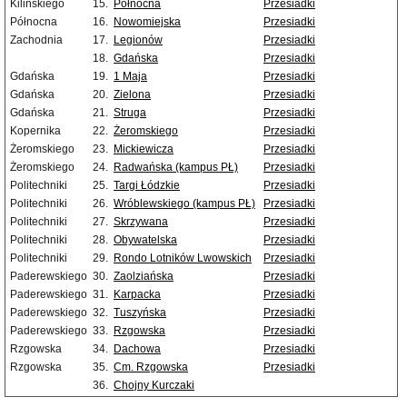
Kilińskiego
15.
Północna
Przesiadki
Północna
16.
Nowomiejska
Przesiadki
Zachodnia
17.
Legionów
Przesiadki
18.
Gdańska
Przesiadki
Gdańska
19.
1 Maja
Przesiadki
Gdańska
20.
Zielona
Przesiadki
Gdańska
21.
Struga
Przesiadki
Kopernika
22.
Żeromskiego
Przesiadki
Żeromskiego
23.
Mickiewicza
Przesiadki
Żeromskiego
24.
Radwańska (kampus PŁ)
Przesiadki
Politechniki
25.
Targi Łódzkie
Przesiadki
Politechniki
26.
Wróblewskiego (kampus PŁ)
Przesiadki
Politechniki
27.
Skrzywana
Przesiadki
Politechniki
28.
Obywatelska
Przesiadki
Politechniki
29.
Rondo Lotników Lwowskich
Przesiadki
Paderewskiego
30.
Zaolziańska
Przesiadki
Paderewskiego
31.
Karpacka
Przesiadki
Paderewskiego
32.
Tuszyńska
Przesiadki
Paderewskiego
33.
Rzgowska
Przesiadki
Rzgowska
34.
Dachowa
Przesiadki
Rzgowska
35.
Cm. Rzgowska
Przesiadki
36.
Chojny Kurczaki