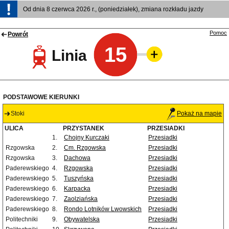
Od dnia 8 czerwca 2026 r., (poniedziałek), zmiana rozkładu jazdy
Pomoc
Powrót
15
Linia
PODSTAWOWE KIERUNKI
Stoki
Pokaż na mapie
ULICA
PRZYSTANEK
PRZESIADKI
1.
Chojny Kurczaki
Przesiadki
Rzgowska
2.
Cm. Rzgowska
Przesiadki
Rzgowska
3.
Dachowa
Przesiadki
Paderewskiego
4.
Rzgowska
Przesiadki
Paderewskiego
5.
Tuszyńska
Przesiadki
Paderewskiego
6.
Karpacka
Przesiadki
Paderewskiego
7.
Zaolziańska
Przesiadki
Paderewskiego
8.
Rondo Lotników Lwowskich
Przesiadki
Politechniki
9.
Obywatelska
Przesiadki