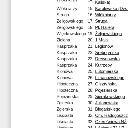
Włókniarzy
14.
Kaliska)
Włókniarzy
15.
Karolewska (Dw. 
Struga
16.
Włókniarzy
Żeligowskiego
17.
Struga
Żeligowskiego
18.
Pl. Hallera
Więckowskiego
19.
Żeligowskiego
Zielona
20.
1 Maja
Kasprzaka
21.
Legionów
Kasprzaka
22.
Srebrzyńska
Kasprzaka
23.
Drewnowska
Kasprzaka
24.
Kutrzeby
Klonowa
25.
Lutomierska
Klonowa
26.
Limanowskiego
Hipoteczna
27.
Olsztyńska
Hipoteczna
28.
Pojezierska
Pojezierska
29.
Sierakowskiego
Zgierska
30.
Julianowska
Zgierska
31.
Biegańskiego
Liściasta
32.
Cm. Radogoszcz
Liściasta
33.
Czereśniowa NŻ