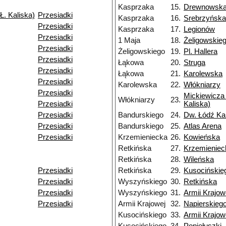
Kasprzaka
15.
Drewnowsk
Ł. Kaliska)
Przesiadki
Kasprzaka
16.
Srebrzyńska
Przesiadki
Kasprzaka
17.
Legionów
Przesiadki
1 Maja
18.
Żeligowskie
Przesiadki
Żeligowskiego
19.
Pl. Hallera
Przesiadki
Łąkowa
20.
Struga
Przesiadki
Łąkowa
21.
Karolewska
Przesiadki
Karolewska
22.
Włókniarzy
Przesiadki
Mickiewicza 
Włókniarzy
23.
Przesiadki
Kaliska)
Przesiadki
Bandurskiego
24.
Dw. Łódź Ka
Przesiadki
Bandurskiego
25.
Atlas Arena
Przesiadki
Krzemieniecka
26.
Kowieńska
Retkińska
27.
Krzemieniec
Retkińska
28.
Wileńska
Przesiadki
Retkińska
29.
Kusocińskie
Przesiadki
Wyszyńskiego
30.
Retkińska
Przesiadki
Wyszyńskiego
31.
Armii Krajow
Przesiadki
Armii Krajowej
32.
Napierskieg
Kusocińskiego
33.
Armii Krajow