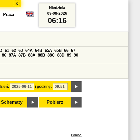
x
Niedziela
09-08-2026
Praca
06:16
D
61
62
63
64A
64B
65A
65B
66
67
86
87A
87B
88A
88B
88C
88D
89
90
zień:
i godzinę:
Schematy
Pobierz
Pomoc