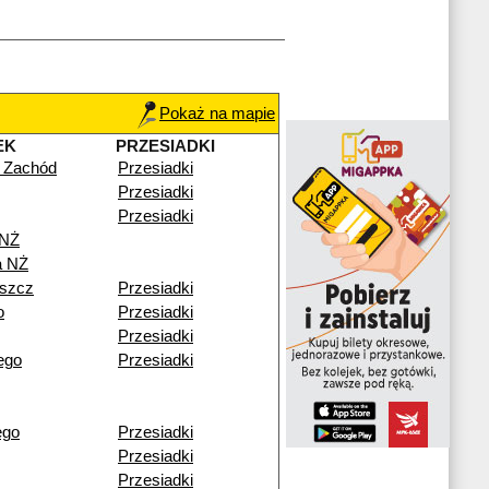
Pokaż na mapie
EK
PRZESIADKI
 Zachód
Przesiadki
Przesiadki
Przesiadki
 NŻ
a NŻ
szcz
Przesiadki
o
Przesiadki
Przesiadki
ego
Przesiadki
ego
Przesiadki
Przesiadki
Przesiadki