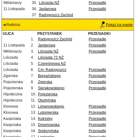
Włókniarzy
35.
Liściasta NŻ
Przesiadki
11 Listopada
36.
Jantarowa
Przesiadki
37.
Radogoszcz Zachód
Retkinia
Pokaż na mapie
ULICA
PRZYSTANEK
PRZESIADKI
1.
Radogoszcz Zachód
Przesiadki
11 Listopada
2.
Jantarowa
Przesiadki
Włókniarzy
3.
Liściasta NŻ
Przesiadki
Liściasta
4.
Liściasta 72 NŻ
Liściasta
5.
Czereśniowa NŻ
Liściasta
6.
Cm. Radogoszcz
Przesiadki
Zgierska
7.
Biegańskiego
Przesiadki
Pojezierska
8.
Zgierska
Przesiadki
Pojezierska
9.
Sierakowskiego
Przesiadki
Hipoteczna
10.
Pojezierska
Hipoteczna
11.
Olsztyńska
Klonowa
12.
Limanowskiego
Przesiadki
Klonowa
13.
Lutomierska
Przesiadki
Kasprzaka
14.
Kutrzeby
Przesiadki
Kasprzaka
15.
Drewnowska
Przesiadki
Kasprzaka
16.
Srebrzyńska
Przesiadki