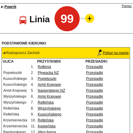
Pomoc
Powrót
99
Linia
PODSTAWOWE KIERUNKI
Radogoszcz Zachód
Pokaż na mapie
ULICA
PRZYSTANEK
PRZESIADKI
1.
Retkinia
Przesiadki
Popiełuszki
2.
Pływacka NŻ
Przesiadki
Kusocińskiego
3.
Popiełuszki
Przesiadki
Kusocińskiego
4.
Armii Krajowej
Przesiadki
Armii Krajowej
5.
Napierskiego NŻ
Przesiadki
Wyszyńskiego
6.
Armii Krajowej
Przesiadki
Wyszyńskiego
7.
Retkińska
Przesiadki
Retkińska
8.
Wyszyńskiego
Przesiadki
Retkińska
9.
Kusocińskiego
Przesiadki
Krzemieniecka
10.
Retkińska
Przesiadki
Krzemieniecka
11.
Kowieńska
Przesiadki
Bandurskiego
12.
Atlas Arena
Przesiadki