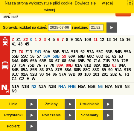
Nasza strona wykorzystuje pliki cookie. Dowiedz się
więcej
x
#
więcej.
Sprawdź rozkład na dzień:
i godzinę:
Z
Z1
Z2
0
1
2
3
4
5
6
7
8
9
10A
10B
11
12
13
14
15
16
41
43
45
Z3
Z6
Z13
Z43
50A
50B
51A
51B
52
53A
53C
53B
54B
55A
55B
55C
56
57
58A
58B
59
60A
60B
60C
60D
61
62
63
64A
64B
65A
65B
66
67
68
69A
69B
70
71A
71B
72A
72B
73
75A
75B
76
77
78
80A
80B
81A
81B
82A
82B
83
84A
84B
85A
85B
86
87A
87B
88A
88B
88C
88D
89
90
91A
91B
91C
92A
92B
93
94
96
97A
97B
99
100
101
201
202
6.
F1
G1
G2
H
W
N1A
N1B
N2
N3A
N3B
N4A
N4B
N5A
N5B
N6
N7A
N7B
N8
N9
Linie
Zmiany
Utrudnienia
Przystanki
Połączenia
Schematy
Pobierz