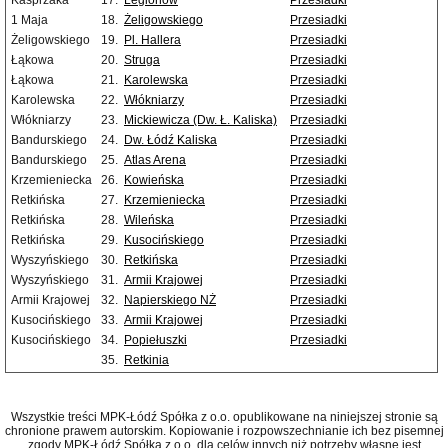
Kasprzaka
17.
Legionów
Przesiadki
1 Maja
18.
Żeligowskiego
Przesiadki
Żeligowskiego
19.
Pl. Hallera
Przesiadki
Łąkowa
20.
Struga
Przesiadki
Łąkowa
21.
Karolewska
Przesiadki
Karolewska
22.
Włókniarzy
Przesiadki
Włókniarzy
23.
Mickiewicza (Dw. Ł. Kaliska)
Przesiadki
Bandurskiego
24.
Dw. Łódź Kaliska
Przesiadki
Bandurskiego
25.
Atlas Arena
Przesiadki
Krzemieniecka
26.
Kowieńska
Przesiadki
Retkińska
27.
Krzemieniecka
Przesiadki
Retkińska
28.
Wileńska
Przesiadki
Retkińska
29.
Kusocińskiego
Przesiadki
Wyszyńskiego
30.
Retkińska
Przesiadki
Wyszyńskiego
31.
Armii Krajowej
Przesiadki
Armii Krajowej
32.
Napierskiego NŻ
Przesiadki
Kusocińskiego
33.
Armii Krajowej
Przesiadki
Kusocińskiego
34.
Popiełuszki
Przesiadki
35.
Retkinia
Wszystkie treści MPK-Łódź Spółka z o.o. opublikowane na niniejszej stronie są
chronione prawem autorskim. Kopiowanie i rozpowszechnianie ich bez pisemnej
zgody MPK-Łódź Spółka z o.o. dla celów innych niż potrzeby własne jest