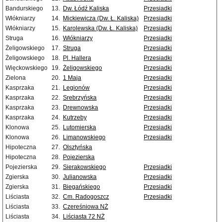
Bandurskiego
13.
Dw. Łódź Kaliska
Przesiadki
Włókniarzy
14.
Mickiewicza (Dw. Ł. Kaliska)
Przesiadki
Włókniarzy
15.
Karolewska (Dw. Ł. Kaliska)
Przesiadki
Struga
16.
Włókniarzy
Przesiadki
Żeligowskiego
17.
Struga
Przesiadki
Żeligowskiego
18.
Pl. Hallera
Przesiadki
Więckowskiego
19.
Żeligowskiego
Przesiadki
Zielona
20.
1 Maja
Przesiadki
Kasprzaka
21.
Legionów
Przesiadki
Kasprzaka
22.
Srebrzyńska
Przesiadki
Kasprzaka
23.
Drewnowska
Przesiadki
Kasprzaka
24.
Kutrzeby
Przesiadki
Klonowa
25.
Lutomierska
Przesiadki
Klonowa
26.
Limanowskiego
Przesiadki
Hipoteczna
27.
Olsztyńska
Hipoteczna
28.
Pojezierska
Pojezierska
29.
Sierakowskiego
Przesiadki
Zgierska
30.
Julianowska
Przesiadki
Zgierska
31.
Biegańskiego
Przesiadki
Liściasta
32.
Cm. Radogoszcz
Przesiadki
Liściasta
33.
Czereśniowa NŻ
Liściasta
34.
Liściasta 72 NŻ