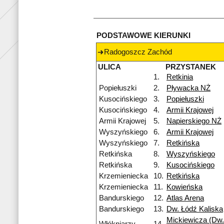
PODSTAWOWE KIERUNKI
Radogoszcz Zachód
ULICA
PRZYSTANEK
1.
Retkinia
Popiełuszki
2.
Pływacka NŻ
Kusocińskiego
3.
Popiełuszki
Kusocińskiego
4.
Armii Krajowej
Armii Krajowej
5.
Napierskiego NŻ
Wyszyńskiego
6.
Armii Krajowej
Wyszyńskiego
7.
Retkińska
Retkińska
8.
Wyszyńskiego
Retkińska
9.
Kusocińskiego
Krzemieniecka
10.
Retkińska
Krzemieniecka
11.
Kowieńska
Bandurskiego
12.
Atlas Arena
Bandurskiego
13.
Dw. Łódź Kaliska
Mickiewicza (Dw.