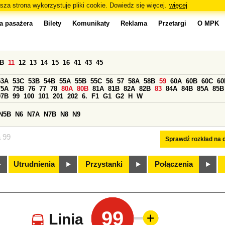
sza strona wykorzystuje pliki cookie. Dowiedz się więcej.
więcej
a pasażera
Bilety
Komunikaty
Reklama
Przetargi
O MPK
0B
11
12
13
14
15
16
41
43
45
53A
53C
53B
54B
55A
55B
55C
56
57
58A
58B
59
60A
60B
60C
60
75A
75B
76
77
78
80A
80B
81A
81B
82A
82B
83
84A
84B
85A
85B
97B
99
100
101
201
202
6.
F1
G1
G2
H
W
N5B
N6
N7A
N7B
N8
N9
a 99
Sprawdź rozkład na d
Utrudnienia
Przystanki
Połączenia
99
Linia