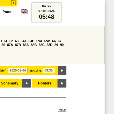
x
Piątek
07-08-2026
Praca
05:48
D
61
62
63
64A
64B
65A
65B
66
67
86
87A
87B
88A
88B
88C
88D
89
90
zień:
i godzinę:
Schematy
Pobierz
Pomoc