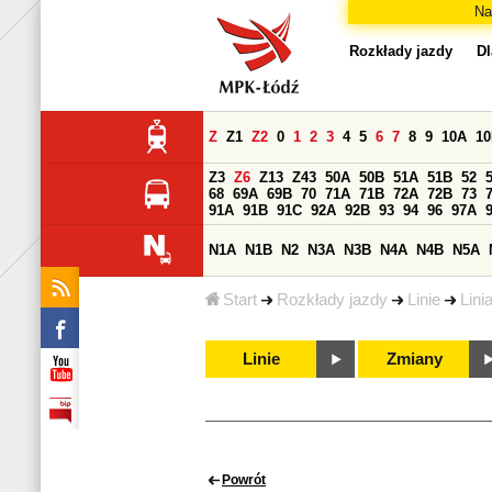
Na
Rozkłady jazdy
Dl
Z
Z1
Z2
0
1
2
3
4
5
6
7
8
9
10A
1
Z3
Z6
Z13
Z43
50A
50B
51A
51B
52
68
69A
69B
70
71A
71B
72A
72B
73
91A
91B
91C
92A
92B
93
94
96
97A
N1A
N1B
N2
N3A
N3B
N4A
N4B
N5A
Start
Rozkłady jazdy
Linie
Lini
Linie
Zmiany
Powrót