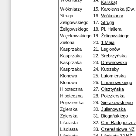
Włókniarzy
14.
Kaliska)
Włókniarzy
15.
Karolewska (Dw. 
Struga
16.
Włókniarzy
Żeligowskiego
17.
Struga
Żeligowskiego
18.
Pl. Hallera
Więckowskiego
19.
Żeligowskiego
Zielona
20.
1 Maja
Kasprzaka
21.
Legionów
Kasprzaka
22.
Srebrzyńska
Kasprzaka
23.
Drewnowska
Kasprzaka
24.
Kutrzeby
Klonowa
25.
Lutomierska
Klonowa
26.
Limanowskiego
Hipoteczna
27.
Olsztyńska
Hipoteczna
28.
Pojezierska
Pojezierska
29.
Sierakowskiego
Zgierska
30.
Julianowska
Zgierska
31.
Biegańskiego
Liściasta
32.
Cm. Radogoszcz
Liściasta
33.
Czereśniowa NŻ