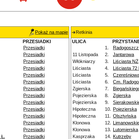
Pokaż na mapie
Retkinia
PRZESIADKI
ULICA
PRZYSTAN
Przesiadki
1.
Radogoszcz
Przesiadki
11 Listopada
2.
Jantarowa
Przesiadki
Włókniarzy
3.
Liściasta NŻ
Przesiadki
Liściasta
4.
Liściasta 72
Przesiadki
Liściasta
5.
Czereśniow
Przesiadki
Liściasta
6.
Cm. Radogo
Przesiadki
Zgierska
7.
Biegańskieg
Przesiadki
Pojezierska
8.
Zgierska
Przesiadki
Pojezierska
9.
Sierakowski
Przesiadki
Hipoteczna
10.
Pojezierska
Przesiadki
Hipoteczna
11.
Olsztyńska
Przesiadki
Klonowa
12.
Limanowski
Przesiadki
Klonowa
13.
Lutomierska
 Ł.
Przesiadki
Kasprzaka
14.
Kutrzeby