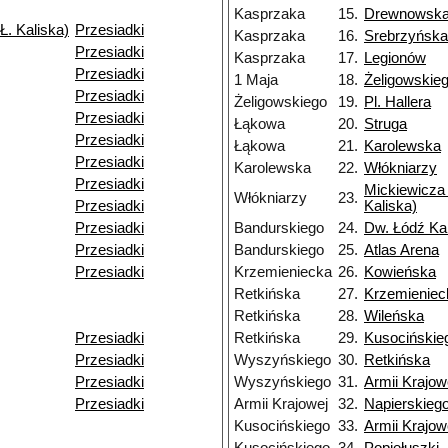
Kasprzaka
15.
Drewnowsk
Ł. Kaliska)
Przesiadki
Kasprzaka
16.
Srebrzyńska
Przesiadki
Kasprzaka
17.
Legionów
Przesiadki
1 Maja
18.
Żeligowskie
Przesiadki
Żeligowskiego
19.
Pl. Hallera
Przesiadki
Łąkowa
20.
Struga
Przesiadki
Łąkowa
21.
Karolewska
Przesiadki
Karolewska
22.
Włókniarzy
Przesiadki
Mickiewicza 
Włókniarzy
23.
Przesiadki
Kaliska)
Przesiadki
Bandurskiego
24.
Dw. Łódź Ka
Przesiadki
Bandurskiego
25.
Atlas Arena
Przesiadki
Krzemieniecka
26.
Kowieńska
Retkińska
27.
Krzemieniec
Retkińska
28.
Wileńska
Przesiadki
Retkińska
29.
Kusocińskie
Przesiadki
Wyszyńskiego
30.
Retkińska
Przesiadki
Wyszyńskiego
31.
Armii Krajow
Przesiadki
Armii Krajowej
32.
Napierskieg
Kusocińskiego
33.
Armii Krajow