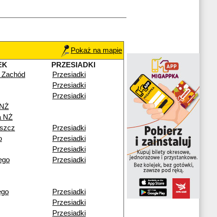
Pokaż na mapie
EK
PRZESIADKI
 Zachód
Przesiadki
Przesiadki
Przesiadki
 NŻ
a NŻ
szcz
Przesiadki
o
Przesiadki
Przesiadki
ego
Przesiadki
ego
Przesiadki
Przesiadki
Przesiadki