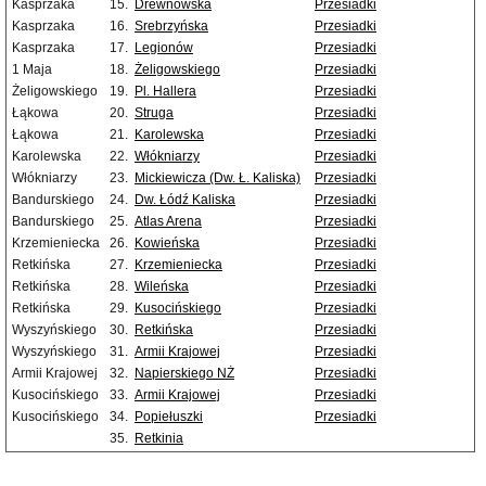
Kasprzaka
15.
Drewnowska
Przesiadki
Kasprzaka
16.
Srebrzyńska
Przesiadki
Kasprzaka
17.
Legionów
Przesiadki
1 Maja
18.
Żeligowskiego
Przesiadki
Żeligowskiego
19.
Pl. Hallera
Przesiadki
Łąkowa
20.
Struga
Przesiadki
Łąkowa
21.
Karolewska
Przesiadki
Karolewska
22.
Włókniarzy
Przesiadki
Włókniarzy
23.
Mickiewicza (Dw. Ł. Kaliska)
Przesiadki
Bandurskiego
24.
Dw. Łódź Kaliska
Przesiadki
Bandurskiego
25.
Atlas Arena
Przesiadki
Krzemieniecka
26.
Kowieńska
Przesiadki
Retkińska
27.
Krzemieniecka
Przesiadki
Retkińska
28.
Wileńska
Przesiadki
Retkińska
29.
Kusocińskiego
Przesiadki
Wyszyńskiego
30.
Retkińska
Przesiadki
Wyszyńskiego
31.
Armii Krajowej
Przesiadki
Armii Krajowej
32.
Napierskiego NŻ
Przesiadki
Kusocińskiego
33.
Armii Krajowej
Przesiadki
Kusocińskiego
34.
Popiełuszki
Przesiadki
35.
Retkinia