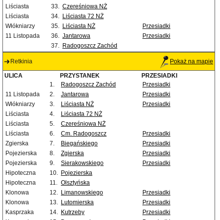
Liściasta
33.
Czereśniowa NŻ
Liściasta
34.
Liściasta 72 NŻ
Włókniarzy
35.
Liściasta NŻ
Przesiadki
11 Listopada
36.
Jantarowa
Przesiadki
37.
Radogoszcz Zachód
Retkinia
Pokaż na mapie
ULICA
PRZYSTANEK
PRZESIADKI
1.
Radogoszcz Zachód
Przesiadki
11 Listopada
2.
Jantarowa
Przesiadki
Włókniarzy
3.
Liściasta NŻ
Przesiadki
Liściasta
4.
Liściasta 72 NŻ
Liściasta
5.
Czereśniowa NŻ
Liściasta
6.
Cm. Radogoszcz
Przesiadki
Zgierska
7.
Biegańskiego
Przesiadki
Pojezierska
8.
Zgierska
Przesiadki
Pojezierska
9.
Sierakowskiego
Przesiadki
Hipoteczna
10.
Pojezierska
Hipoteczna
11.
Olsztyńska
Klonowa
12.
Limanowskiego
Przesiadki
Klonowa
13.
Lutomierska
Przesiadki
Kasprzaka
14.
Kutrzeby
Przesiadki