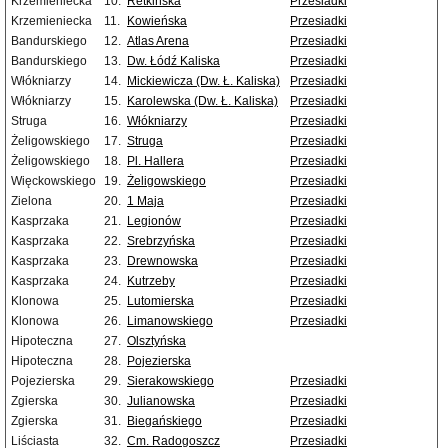
Krzemieniecka
10.
Retkińska
Przesiadki
Krzemieniecka
11.
Kowieńska
Przesiadki
Bandurskiego
12.
Atlas Arena
Przesiadki
Bandurskiego
13.
Dw. Łódź Kaliska
Przesiadki
Włókniarzy
14.
Mickiewicza (Dw. Ł. Kaliska)
Przesiadki
Włókniarzy
15.
Karolewska (Dw. Ł. Kaliska)
Przesiadki
Struga
16.
Włókniarzy
Przesiadki
Żeligowskiego
17.
Struga
Przesiadki
Żeligowskiego
18.
Pl. Hallera
Przesiadki
Więckowskiego
19.
Żeligowskiego
Przesiadki
Zielona
20.
1 Maja
Przesiadki
Kasprzaka
21.
Legionów
Przesiadki
Kasprzaka
22.
Srebrzyńska
Przesiadki
Kasprzaka
23.
Drewnowska
Przesiadki
Kasprzaka
24.
Kutrzeby
Przesiadki
Klonowa
25.
Lutomierska
Przesiadki
Klonowa
26.
Limanowskiego
Przesiadki
Hipoteczna
27.
Olsztyńska
Hipoteczna
28.
Pojezierska
Pojezierska
29.
Sierakowskiego
Przesiadki
Zgierska
30.
Julianowska
Przesiadki
Zgierska
31.
Biegańskiego
Przesiadki
Liściasta
32.
Cm. Radogoszcz
Przesiadki