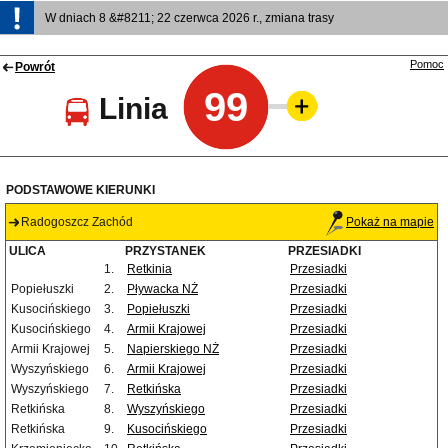
W dniach 8 &#8211; 22 czerwca 2026 r., zmiana trasy
Pomoc
Powrót
99
Linia
PODSTAWOWE KIERUNKI
Radogoszcz Zachód
Pokaż na mapie
ULICA
PRZYSTANEK
PRZESIADKI
1.
Retkinia
Przesiadki
Popiełuszki
2.
Pływacka NŻ
Przesiadki
Kusocińskiego
3.
Popiełuszki
Przesiadki
Kusocińskiego
4.
Armii Krajowej
Przesiadki
Armii Krajowej
5.
Napierskiego NŻ
Przesiadki
Wyszyńskiego
6.
Armii Krajowej
Przesiadki
Wyszyńskiego
7.
Retkińska
Przesiadki
Retkińska
8.
Wyszyńskiego
Przesiadki
Retkińska
9.
Kusocińskiego
Przesiadki