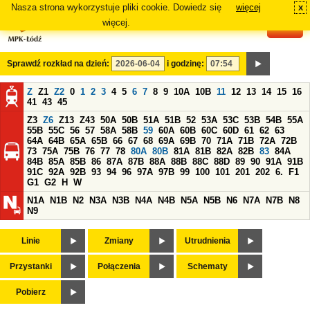
Nasza strona wykorzystuje pliki cookie. Dowiedz się
więcej
x
#
więcej.
Sprawdź rozkład na dzień:
i godzinę:
Z
Z1
Z2
0
1
2
3
4
5
6
7
8
9
10A
10B
11
12
13
14
15
16
41
43
45
Z3
Z6
Z13
Z43
50A
50B
51A
51B
52
53A
53C
53B
54B
55A
55B
55C
56
57
58A
58B
59
60A
60B
60C
60D
61
62
63
64A
64B
65A
65B
66
67
68
69A
69B
70
71A
71B
72A
72B
73
75A
75B
76
77
78
80A
80B
81A
81B
82A
82B
83
84A
84B
85A
85B
86
87A
87B
88A
88B
88C
88D
89
90
91A
91B
91C
92A
92B
93
94
96
97A
97B
99
100
101
201
202
6.
F1
G1
G2
H
W
N1A
N1B
N2
N3A
N3B
N4A
N4B
N5A
N5B
N6
N7A
N7B
N8
N9
Linie
Zmiany
Utrudnienia
Przystanki
Połączenia
Schematy
Pobierz