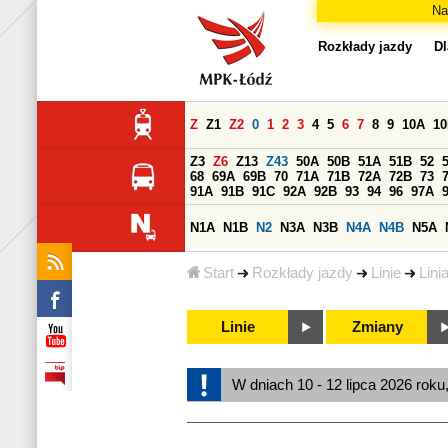
Na
Rozkłady jazdy
Dl
Z
Z1
Z2
0
1
2
3
4
5
6
7
8
9
10A
1
Z3
Z6
Z13
Z43
50A
50B
51A
51B
52
68
69A
69B
70
71A
71B
72A
72B
73
91A
91B
91C
92A
92B
93
94
96
97A
N1A
N1B
N2
N3A
N3B
N4A
N4B
N5A
Start
Rozkłady jazdy
Linie
Lini
Linie
Zmiany
W dniach 10 - 12 lipca 2026 roku