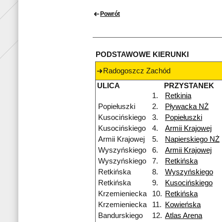
Powrót
PODSTAWOWE KIERUNKI
Radogoszcz Zachód
ULICA
PRZYSTANEK
1.
Retkinia
Popiełuszki
2.
Pływacka NŻ
Kusocińskiego
3.
Popiełuszki
Kusocińskiego
4.
Armii Krajowej
Armii Krajowej
5.
Napierskiego NŻ
Wyszyńskiego
6.
Armii Krajowej
Wyszyńskiego
7.
Retkińska
Retkińska
8.
Wyszyńskiego
Retkińska
9.
Kusocińskiego
Krzemieniecka
10.
Retkińska
Krzemieniecka
11.
Kowieńska
Bandurskiego
12.
Atlas Arena