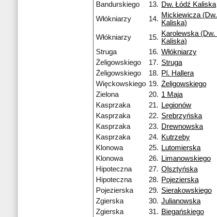
Bandurskiego
13.
Dw. Łódź Kaliska
Mickiewicza (Dw.
Włókniarzy
14.
Kaliska)
Karolewska (Dw. 
Włókniarzy
15.
Kaliska)
Struga
16.
Włókniarzy
Żeligowskiego
17.
Struga
Żeligowskiego
18.
Pl. Hallera
Więckowskiego
19.
Żeligowskiego
Zielona
20.
1 Maja
Kasprzaka
21.
Legionów
Kasprzaka
22.
Srebrzyńska
Kasprzaka
23.
Drewnowska
Kasprzaka
24.
Kutrzeby
Klonowa
25.
Lutomierska
Klonowa
26.
Limanowskiego
Hipoteczna
27.
Olsztyńska
Hipoteczna
28.
Pojezierska
Pojezierska
29.
Sierakowskiego
Zgierska
30.
Julianowska
Zgierska
31.
Biegańskiego