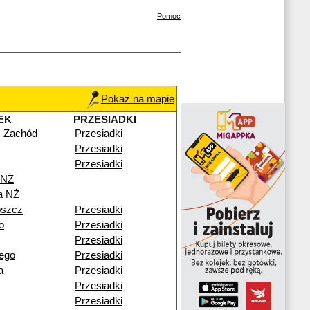
Pomoc
Pokaż na mapie
EK
PRZESIADKI
 Zachód
Przesiadki
Przesiadki
Przesiadki
 NŻ
a NŻ
oszcz
Przesiadki
o
Przesiadki
Przesiadki
ego
Przesiadki
a
Przesiadki
Przesiadki
Przesiadki