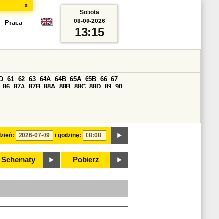
x
Sobota
08-08-2026
Praca
13:15
D
61
62
63
64A
64B
65A
65B
66
67
86
87A
87B
88A
88B
88C
88D
89
90
zień:
i godzinę:
Schematy
Pobierz