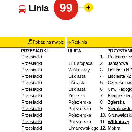
99
Linia
Pokaż na mapie
Retkinia
PRZESIADKI
ULICA
PRZYSTAN
Przesiadki
1.
Radogoszcz
Przesiadki
11 Listopada
2.
Jantarowa
Przesiadki
Włókniarzy
3.
Liściasta NŻ
Przesiadki
Liściasta
4.
Liściasta 72
Przesiadki
Liściasta
5.
Czereśniow
Przesiadki
Liściasta
6.
Cm. Radog
Przesiadki
Zgierska
7.
Biegańskieg
Przesiadki
Pojezierska
8.
Zgierska
Przesiadki
Pojezierska
9.
Sierakowski
Przesiadki
Pojezierska
10.
Grunwaldzk
Przesiadki
Pojezierska
11.
Włókniarzy
Przesiadki
Limanowskiego
12.
Mokra