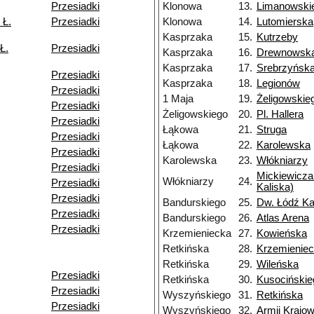
Przesiadki
Klonowa
13.
Limanowski
 Ł.
Przesiadki
Klonowa
14.
Lutomierska
Kasprzaka
15.
Kutrzeby
Ł.
Przesiadki
Kasprzaka
16.
Drewnowsk
Kasprzaka
17.
Srebrzyńsk
Przesiadki
Kasprzaka
18.
Legionów
Przesiadki
1 Maja
19.
Żeligowskie
Przesiadki
Żeligowskiego
20.
Pl. Hallera
Przesiadki
Łąkowa
21.
Struga
Przesiadki
Łąkowa
22.
Karolewska
Przesiadki
Karolewska
23.
Włókniarzy
Przesiadki
Mickiewicza
Włókniarzy
24.
Przesiadki
Kaliska)
Przesiadki
Bandurskiego
25.
Dw. Łódź Ka
Przesiadki
Bandurskiego
26.
Atlas Arena
Przesiadki
Krzemieniecka
27.
Kowieńska
Retkińska
28.
Krzemienie
Retkińska
29.
Wileńska
Przesiadki
Retkińska
30.
Kusocińskie
Przesiadki
Wyszyńskiego
31.
Retkińska
Przesiadki
Wyszyńskiego
32.
Armii Krajow