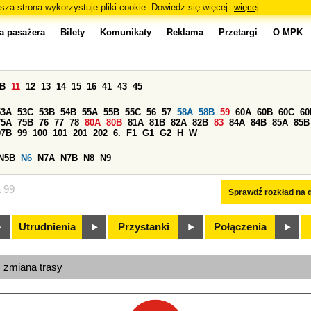
sza strona wykorzystuje pliki cookie. Dowiedz się więcej.
więcej
a pasażera
Bilety
Komunikaty
Reklama
Przetargi
O MPK
0B
11
12
13
14
15
16
41
43
45
53A
53C
53B
54B
55A
55B
55C
56
57
58A
58B
59
60A
60B
60C
60
75A
75B
76
77
78
80A
80B
81A
81B
82A
82B
83
84A
84B
85A
85B
97B
99
100
101
201
202
6.
F1
G1
G2
H
W
N5B
N6
N7A
N7B
N8
N9
a 99
Sprawdź rozkład na d
Utrudnienia
Przystanki
Połączenia
, zmiana trasy