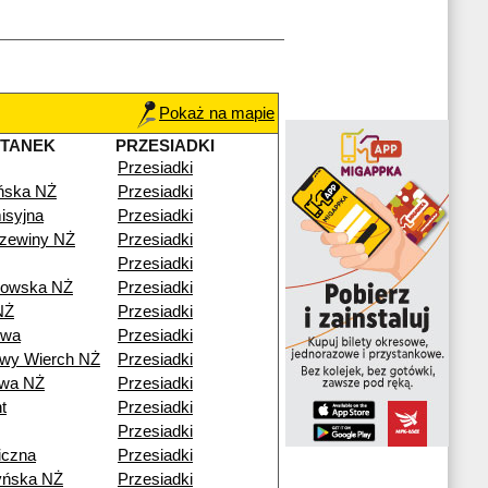
Pokaż na mapie
STANEK
PRZESIADKI
Przesiadki
ńska NŻ
Przesiadki
isyjna
Przesiadki
zewiny NŻ
Przesiadki
Przesiadki
kowska NŻ
Przesiadki
NŻ
Przesiadki
owa
Przesiadki
wy Wierch NŻ
Przesiadki
owa NŻ
Przesiadki
t
Przesiadki
Przesiadki
iczna
Przesiadki
yńska NŻ
Przesiadki