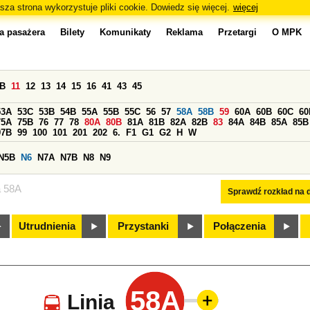
sza strona wykorzystuje pliki cookie. Dowiedz się więcej.
więcej
a pasażera
Bilety
Komunikaty
Reklama
Przetargi
O MPK
0B
11
12
13
14
15
16
41
43
45
53A
53C
53B
54B
55A
55B
55C
56
57
58A
58B
59
60A
60B
60C
60
75A
75B
76
77
78
80A
80B
81A
81B
82A
82B
83
84A
84B
85A
85B
97B
99
100
101
201
202
6.
F1
G1
G2
H
W
N5B
N6
N7A
N7B
N8
N9
a 58A
Sprawdź rozkład na d
Utrudnienia
Przystanki
Połączenia
58A
Linia