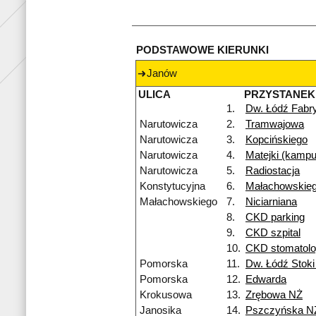
PODSTAWOWE KIERUNKI
Janów
ULICA
PRZYSTANEK
1.
Dw. Łódź Fabr
Narutowicza
2.
Tramwajowa
Narutowicza
3.
Kopcińskiego
Narutowicza
4.
Matejki (kamp
Narutowicza
5.
Radiostacja
Konstytucyjna
6.
Małachowskie
Małachowskiego
7.
Niciarniana
8.
CKD parking
9.
CKD szpital
10.
CKD stomatolo
Pomorska
11.
Dw. Łódź Stok
Pomorska
12.
Edwarda
Krokusowa
13.
Zrębowa NŻ
Janosika
14.
Pszczyńska N