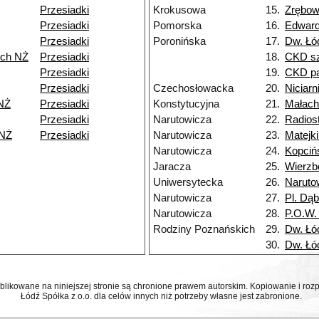
Przesiadki
Krokusowa
15.
Zrębo
Przesiadki
Pomorska
16.
Edwar
Przesiadki
Poronińska
17.
Dw. Łó
rch NŻ
Przesiadki
18.
CKD sz
Przesiadki
19.
CKD pa
Przesiadki
Czechosłowacka
20.
Niciarn
NŻ
Przesiadki
Konstytucyjna
21.
Małach
Przesiadki
Narutowicza
22.
Radios
 NŻ
Przesiadki
Narutowicza
23.
Matejk
Narutowicza
24.
Kopciń
Jaracza
25.
Wierz
Uniwersytecka
26.
Naruto
Narutowicza
27.
Pl. Dą
Narutowicza
28.
P.O.W.
Rodziny Poznańskich
29.
Dw. Łó
30.
Dw. Łó
ublikowane na niniejszej stronie są chronione prawem autorskim. Kopiowanie i r
Łódź Spółka z o.o. dla celów innych niż potrzeby własne jest zabronione.