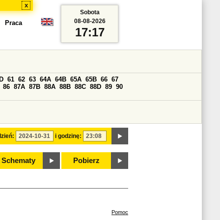
x
Sobota
08-08-2026
Praca
17:17
D
61
62
63
64A
64B
65A
65B
66
67
86
87A
87B
88A
88B
88C
88D
89
90
zień:
i godzinę:
Schematy
Pobierz
Pomoc