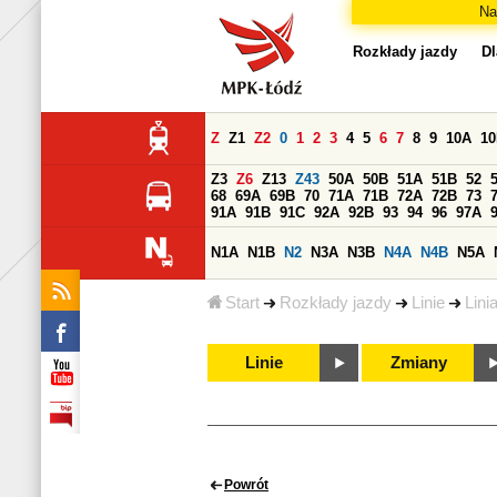
Na
Rozkłady jazdy
Dl
Z
Z1
Z2
0
1
2
3
4
5
6
7
8
9
10A
1
Z3
Z6
Z13
Z43
50A
50B
51A
51B
52
68
69A
69B
70
71A
71B
72A
72B
73
91A
91B
91C
92A
92B
93
94
96
97A
N1A
N1B
N2
N3A
N3B
N4A
N4B
N5A
Start
Rozkłady jazdy
Linie
Lini
Linie
Zmiany
Powrót