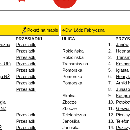
Pokaż na mapie
Dw. Łódź Fabryczna
PRZESIADKI
ULICA
PRZY
yczna
Przesiadki
1.
Janów
Przesiadki
Rokicińska
2.
Hetma
Przesiadki
Rokicińska
3.
Transm
us UŁ)
Przesiadki
Transmisyjna
4.
Kosodr
Przesiadki
Pomorska
5.
Iglasta
go NŻ
Przesiadki
Pomorska
6.
Henry
Przesiadki
Pomorska
7.
Arniki 
Przesiadki
8.
Juhas
Skalna
9.
Kaspro
gia
Zbocze
10.
Potok
i NŻ
Zbocze
11.
Giewon
Przesiadki
Telefoniczna
12.
Pieniny
Przesiadki
Janosika
13.
Telefon
Ż
Przesiadki
Janosika
14.
Pszcz