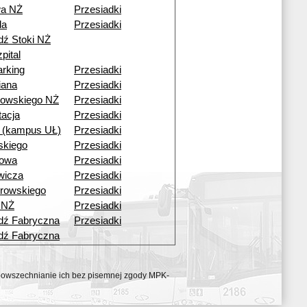
wa NŻ
Przesiadki
da
Przesiadki
dź Stoki NŻ
pital
rking
Przesiadki
iana
Przesiadki
owskiego NŻ
Przesiadki
tacja
Przesiadki
i (kampus UŁ)
Przesiadki
skiego
Przesiadki
bowa
Przesiadki
wicza
Przesiadki
browskiego
Przesiadki
 NŻ
Przesiadki
dź Fabryczna
Przesiadki
dź Fabryczna
ozpowszechnianie ich bez pisemnej zgody MPK-