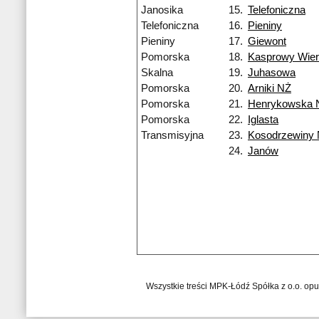
Janosika
15.
Telefoniczna
Telefoniczna
16.
Pieniny
Pieniny
17.
Giewont
Pomorska
18.
Kasprowy Wie
Skalna
19.
Juhasowa
Pomorska
20.
Arniki NŻ
Pomorska
21.
Henrykowska 
Pomorska
22.
Iglasta
Transmisyjna
23.
Kosodrzewiny
24.
Janów
Wszystkie treści MPK-Łódź Spółka z o.o. op