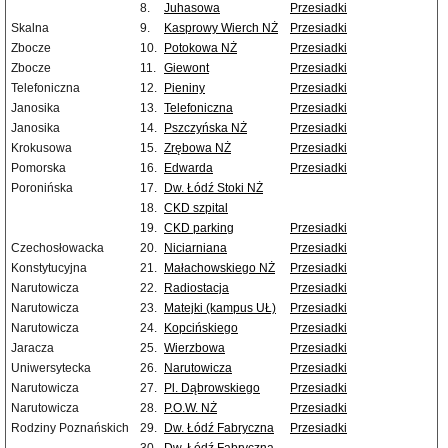
8.
Juhasowa
Przesiadki
Skalna
9.
Kasprowy Wierch NŻ
Przesiadki
Zbocze
10.
Potokowa NŻ
Przesiadki
Zbocze
11.
Giewont
Przesiadki
Telefoniczna
12.
Pieniny
Przesiadki
Janosika
13.
Telefoniczna
Przesiadki
Janosika
14.
Pszczyńska NŻ
Przesiadki
Krokusowa
15.
Zrębowa NŻ
Przesiadki
Pomorska
16.
Edwarda
Przesiadki
Poronińska
17.
Dw. Łódź Stoki NŻ
18.
CKD szpital
19.
CKD parking
Przesiadki
Czechosłowacka
20.
Niciarniana
Przesiadki
Konstytucyjna
21.
Małachowskiego NŻ
Przesiadki
Narutowicza
22.
Radiostacja
Przesiadki
Narutowicza
23.
Matejki (kampus UŁ)
Przesiadki
Narutowicza
24.
Kopcińskiego
Przesiadki
Jaracza
25.
Wierzbowa
Przesiadki
Uniwersytecka
26.
Narutowicza
Przesiadki
Narutowicza
27.
Pl. Dąbrowskiego
Przesiadki
Narutowicza
28.
P.O.W. NŻ
Przesiadki
Rodziny Poznańskich
29.
Dw. Łódź Fabryczna
Przesiadki