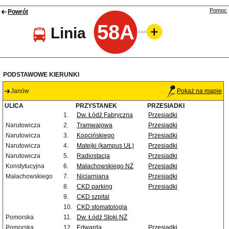
Pomoc
Powrót
58A
Linia
PODSTAWOWE KIERUNKI
Janów
Pokaż na mapie
ULICA
PRZYSTANEK
PRZESIADKI
1.
Dw. Łódź Fabryczna
Przesiadki
Narutowicza
2.
Tramwajowa
Przesiadki
Narutowicza
3.
Kopcińskiego
Przesiadki
Narutowicza
4.
Matejki (kampus UŁ)
Przesiadki
Narutowicza
5.
Radiostacja
Przesiadki
Konstytucyjna
6.
Małachowskiego NŻ
Przesiadki
Małachowskiego
7.
Niciarniana
Przesiadki
8.
CKD parking
Przesiadki
9.
CKD szpital
10.
CKD stomatologia
Pomorska
11.
Dw. Łódź Stoki NŻ
Pomorska
12.
Edwarda
Przesiadki