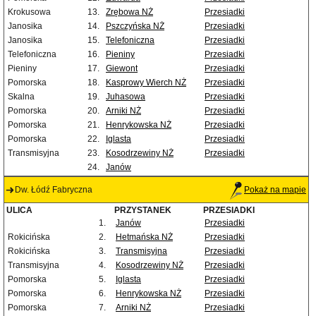
Krokusowa
13.
Zrębowa NŻ
Przesiadki
Janosika
14.
Pszczyńska NŻ
Przesiadki
Janosika
15.
Telefoniczna
Przesiadki
Telefoniczna
16.
Pieniny
Przesiadki
Pieniny
17.
Giewont
Przesiadki
Pomorska
18.
Kasprowy Wierch NŻ
Przesiadki
Skalna
19.
Juhasowa
Przesiadki
Pomorska
20.
Arniki NŻ
Przesiadki
Pomorska
21.
Henrykowska NŻ
Przesiadki
Pomorska
22.
Iglasta
Przesiadki
Transmisyjna
23.
Kosodrzewiny NŻ
Przesiadki
24.
Janów
Dw. Łódź Fabryczna
Pokaż na mapie
ULICA
PRZYSTANEK
PRZESIADKI
1.
Janów
Przesiadki
Rokicińska
2.
Hetmańska NŻ
Przesiadki
Rokicińska
3.
Transmisyjna
Przesiadki
Transmisyjna
4.
Kosodrzewiny NŻ
Przesiadki
Pomorska
5.
Iglasta
Przesiadki
Pomorska
6.
Henrykowska NŻ
Przesiadki
Pomorska
7.
Arniki NŻ
Przesiadki