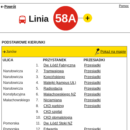
Pomoc
Powrót
58A
Linia
PODSTAWOWE KIERUNKI
Janów
Pokaż na mapie
ULICA
PRZYSTANEK
PRZESIADKI
1.
Dw. Łódź Fabryczna
Przesiadki
Narutowicza
2.
Tramwajowa
Przesiadki
Narutowicza
3.
Kopcińskiego
Przesiadki
Narutowicza
4.
Matejki (kampus UŁ)
Przesiadki
Narutowicza
5.
Radiostacja
Przesiadki
Konstytucyjna
6.
Małachowskiego NŻ
Przesiadki
Małachowskiego
7.
Niciarniana
Przesiadki
8.
CKD parking
Przesiadki
9.
CKD szpital
10.
CKD stomatologia
Pomorska
11.
Dw. Łódź Stoki NŻ
Pomorska
12.
Edwarda
Przesiadki