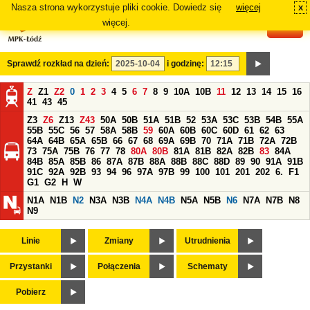
Nasza strona wykorzystuje pliki cookie. Dowiedz się
więcej
x
#
więcej.
Sprawdź rozkład na dzień:
i godzinę:
Z
Z1
Z2
0
1
2
3
4
5
6
7
8
9
10A
10B
11
12
13
14
15
16
41
43
45
Z3
Z6
Z13
Z43
50A
50B
51A
51B
52
53A
53C
53B
54B
55A
55B
55C
56
57
58A
58B
59
60A
60B
60C
60D
61
62
63
64A
64B
65A
65B
66
67
68
69A
69B
70
71A
71B
72A
72B
73
75A
75B
76
77
78
80A
80B
81A
81B
82A
82B
83
84A
84B
85A
85B
86
87A
87B
88A
88B
88C
88D
89
90
91A
91B
91C
92A
92B
93
94
96
97A
97B
99
100
101
201
202
6.
F1
G1
G2
H
W
N1A
N1B
N2
N3A
N3B
N4A
N4B
N5A
N5B
N6
N7A
N7B
N8
N9
Linie
Zmiany
Utrudnienia
Przystanki
Połączenia
Schematy
Pobierz