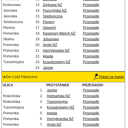
Krokusowa
13.
Zrębowa NŻ
Przesiadki
Janosika
14.
Pszczyńska NŻ
Przesiadki
Janosika
15.
Telefoniczna
Przesiadki
Telefoniczna
16.
Pieniny
Przesiadki
Pieniny
17.
Giewont
Przesiadki
Pomorska
18.
Kasprowy Wierch NŻ
Przesiadki
Skalna
19.
Juhasowa
Przesiadki
Pomorska
20.
Arniki NŻ
Przesiadki
Pomorska
21.
Henrykowska NŻ
Przesiadki
Pomorska
22.
Iglasta
Przesiadki
Transmisyjna
23.
Kosodrzewiny NŻ
Przesiadki
24.
Janów
Dw. Łódź Fabryczna
Pokaż na mapie
ULICA
PRZYSTANEK
PRZESIADKI
1.
Janów
Przesiadki
Rokicińska
2.
Hetmańska NŻ
Przesiadki
Rokicińska
3.
Transmisyjna
Przesiadki
Transmisyjna
4.
Kosodrzewiny NŻ
Przesiadki
Pomorska
5.
Iglasta
Przesiadki
Pomorska
6.
Henrykowska NŻ
Przesiadki
Pomorska
7.
Arniki NŻ
Przesiadki