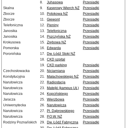
8.
Juhasowa
Przesiadki
Skalna
9.
Kasprowy Wierch NŻ
Przesiadki
Zbocze
10.
Potokowa NŻ
Przesiadki
Zbocze
11.
Giewont
Przesiadki
Telefoniczna
12.
Pieniny
Przesiadki
Janosika
13.
Telefoniczna
Przesiadki
Janosika
14.
Pszczyńska NŻ
Przesiadki
Krokusowa
15.
Zrębowa NŻ
Przesiadki
Pomorska
16.
Edwarda
Przesiadki
Poronińska
17.
Dw. Łódź Stoki NŻ
18.
CKD szpital
19.
CKD parking
Przesiadki
Czechosłowacka
20.
Niciarniana
Przesiadki
Konstytucyjna
21.
Małachowskiego NŻ
Przesiadki
Narutowicza
22.
Radiostacja
Przesiadki
Narutowicza
23.
Matejki (kampus UŁ)
Przesiadki
Narutowicza
24.
Kopcińskiego
Przesiadki
Jaracza
25.
Wierzbowa
Przesiadki
Uniwersytecka
26.
Narutowicza
Przesiadki
Narutowicza
27.
Pl. Dąbrowskiego
Przesiadki
Narutowicza
28.
P.O.W. NŻ
Przesiadki
Rodziny Poznańskich
29.
Dw. Łódź Fabryczna
Przesiadki