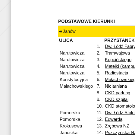
PODSTAWOWE KIERUNKI
Janów
ULICA
PRZYSTANEK
1.
Dw. Łódź Fabr
Narutowicza
2.
Tramwajowa
Narutowicza
3.
Kopcińskiego
Narutowicza
4.
Matejki (kamp
Narutowicza
5.
Radiostacja
Konstytucyjna
6.
Małachowskie
Małachowskiego
7.
Niciarniana
8.
CKD parking
9.
CKD szpital
10.
CKD stomatolo
Pomorska
11.
Dw. Łódź Stok
Pomorska
12.
Edwarda
Krokusowa
13.
Zrębowa NŻ
Janosika
14.
Pszczyńska N