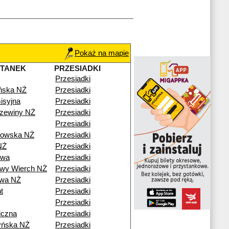
Pokaż na mapie
STANEK
PRZESIADKI
Przesiadki
ńska NŻ
Przesiadki
isyjna
Przesiadki
zewiny NŻ
Przesiadki
Przesiadki
kowska NŻ
Przesiadki
NŻ
Przesiadki
owa
Przesiadki
wy Wierch NŻ
Przesiadki
owa NŻ
Przesiadki
t
Przesiadki
Przesiadki
iczna
Przesiadki
yńska NŻ
Przesiadki