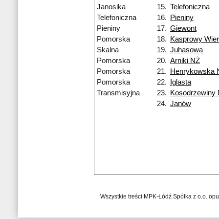
Janosika
15.
Telefoniczna
Telefoniczna
16.
Pieniny
Pieniny
17.
Giewont
Pomorska
18.
Kasprowy Wie
Skalna
19.
Juhasowa
Pomorska
20.
Arniki NŻ
Pomorska
21.
Henrykowska 
Pomorska
22.
Iglasta
Transmisyjna
23.
Kosodrzewiny
24.
Janów
Wszystkie treści MPK-Łódź Spółka z o.o. op