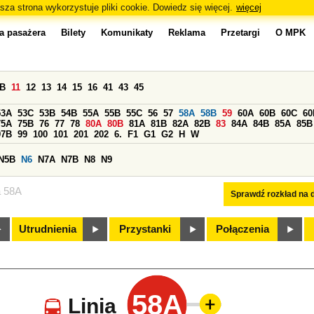
sza strona wykorzystuje pliki cookie. Dowiedz się więcej.
więcej
a pasażera
Bilety
Komunikaty
Reklama
Przetargi
O MPK
0B
11
12
13
14
15
16
41
43
45
53A
53C
53B
54B
55A
55B
55C
56
57
58A
58B
59
60A
60B
60C
60
75A
75B
76
77
78
80A
80B
81A
81B
82A
82B
83
84A
84B
85A
85B
97B
99
100
101
201
202
6.
F1
G1
G2
H
W
N5B
N6
N7A
N7B
N8
N9
a 58A
Sprawdź rozkład na d
Utrudnienia
Przystanki
Połączenia
58A
Linia