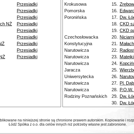
Przesiadki
Krokusowa
15.
Zrębo
Przesiadki
Pomorska
16.
Edwar
Przesiadki
Poronińska
17.
Dw. Łó
rch NŻ
Przesiadki
18.
CKD sz
Przesiadki
19.
CKD pa
Przesiadki
Czechosłowacka
20.
Niciarn
NŻ
Przesiadki
Konstytucyjna
21.
Małach
Przesiadki
Narutowicza
22.
Radios
 NŻ
Przesiadki
Narutowicza
23.
Matejk
Narutowicza
24.
Kopciń
Jaracza
25.
Wierz
Uniwersytecka
26.
Naruto
Narutowicza
27.
Pl. Dą
Narutowicza
28.
P.O.W.
Rodziny Poznańskich
29.
Dw. Łó
30.
Dw. Łó
ublikowane na niniejszej stronie są chronione prawem autorskim. Kopiowanie i r
Łódź Spółka z o.o. dla celów innych niż potrzeby własne jest zabronione.