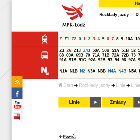
Na
Rozkłady jazdy
Dl
Z
Z1
Z2
0
1
2
3
4
5
6
7
8
9
10A
1
Z3
Z6
Z13
Z43
50A
50B
51A
51B
52
68
69A
69B
70
71A
71B
72A
72B
73
91A
91B
91C
92A
92B
93
94
96
97A
N1A
N1B
N2
N3A
N3B
N4A
N4B
N5A
Start
Rozkłady jazdy
Linie
Lini
Linie
Zmiany
Powrót