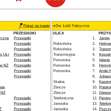
Pokaż na mapie
Dw. Łódź Fabryczna
PRZESIADKI
ULICA
PRZY
yczna
Przesiadki
1.
Janów
Przesiadki
Rokicińska
2.
Hetma
Przesiadki
Rokicińska
3.
Transm
us UŁ)
Przesiadki
Transmisyjna
4.
Kosodr
Przesiadki
Pomorska
5.
Iglasta
go NŻ
Przesiadki
Pomorska
6.
Henry
Przesiadki
Pomorska
7.
Arniki 
Przesiadki
8.
Juhas
Skalna
9.
Kaspro
gia
Zbocze
10.
Potok
i NŻ
Zbocze
11.
Giewon
Przesiadki
Telefoniczna
12.
Pieniny
Przesiadki
Janosika
13.
Telefon
Ż
Przesiadki
Janosika
14.
Pszcz