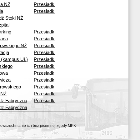
wa NŻ
Przesiadki
da
Przesiadki
dź Stoki NŻ
pital
rking
Przesiadki
iana
Przesiadki
owskiego NŻ
Przesiadki
tacja
Przesiadki
i (kampus UŁ)
Przesiadki
skiego
Przesiadki
bowa
Przesiadki
wicza
Przesiadki
browskiego
Przesiadki
 NŻ
Przesiadki
dź Fabryczna
Przesiadki
dź Fabryczna
ozpowszechnianie ich bez pisemnej zgody MPK-