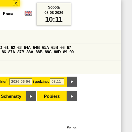
x
Sobota
08-08-2026
Praca
10:11
D
61
62
63
64A
64B
65A
65B
66
67
86
87A
87B
88A
88B
88C
88D
89
90
zień:
i godzinę:
Schematy
Pobierz
Pomoc