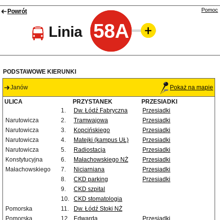
Pomoc
Powrót
58A
Linia
PODSTAWOWE KIERUNKI
Janów
Pokaż na mapie
ULICA
PRZYSTANEK
PRZESIADKI
1.
Dw. Łódź Fabryczna
Przesiadki
Narutowicza
2.
Tramwajowa
Przesiadki
Narutowicza
3.
Kopcińskiego
Przesiadki
Narutowicza
4.
Matejki (kampus UŁ)
Przesiadki
Narutowicza
5.
Radiostacja
Przesiadki
Konstytucyjna
6.
Małachowskiego NŻ
Przesiadki
Małachowskiego
7.
Niciarniana
Przesiadki
8.
CKD parking
Przesiadki
9.
CKD szpital
10.
CKD stomatologia
Pomorska
11.
Dw. Łódź Stoki NŻ
Pomorska
12.
Edwarda
Przesiadki