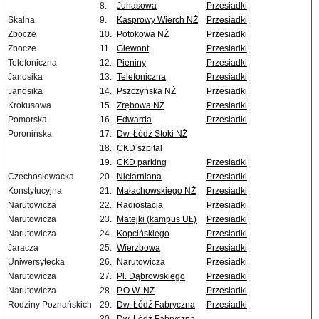
8.
Juhasowa
Przesiadki
Skalna
9.
Kasprowy Wierch NŻ
Przesiadki
Zbocze
10.
Potokowa NŻ
Przesiadki
Zbocze
11.
Giewont
Przesiadki
Telefoniczna
12.
Pieniny
Przesiadki
Janosika
13.
Telefoniczna
Przesiadki
Janosika
14.
Pszczyńska NŻ
Przesiadki
Krokusowa
15.
Zrębowa NŻ
Przesiadki
Pomorska
16.
Edwarda
Przesiadki
Poronińska
17.
Dw. Łódź Stoki NŻ
18.
CKD szpital
19.
CKD parking
Przesiadki
Czechosłowacka
20.
Niciarniana
Przesiadki
Konstytucyjna
21.
Małachowskiego NŻ
Przesiadki
Narutowicza
22.
Radiostacja
Przesiadki
Narutowicza
23.
Matejki (kampus UŁ)
Przesiadki
Narutowicza
24.
Kopcińskiego
Przesiadki
Jaracza
25.
Wierzbowa
Przesiadki
Uniwersytecka
26.
Narutowicza
Przesiadki
Narutowicza
27.
Pl. Dąbrowskiego
Przesiadki
Narutowicza
28.
P.O.W. NŻ
Przesiadki
Rodziny Poznańskich
29.
Dw. Łódź Fabryczna
Przesiadki