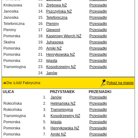
Krokusowa
13.
Zrębowa NŻ
Przesiadki
Janosika
14.
Pszczyńska NŻ
Przesiadki
Janosika
15.
Telefoniczna
Przesiadki
Telefoniczna
16.
Pieniny
Przesiadki
Pieniny
17.
Giewont
Przesiadki
Pomorska
18.
Kasprowy Wierch NŻ
Przesiadki
Skalna
19.
Juhasowa
Przesiadki
Pomorska
20.
Arniki NŻ
Przesiadki
Pomorska
21.
Henrykowska NŻ
Przesiadki
Pomorska
22.
Iglasta
Przesiadki
Transmisyjna
23.
Kosodrzewiny NŻ
Przesiadki
24.
Janów
Dw. Łódź Fabryczna
Pokaż na mapie
ULICA
PRZYSTANEK
PRZESIADKI
1.
Janów
Przesiadki
Rokicińska
2.
Hetmańska NŻ
Przesiadki
Rokicińska
3.
Transmisyjna
Przesiadki
Transmisyjna
4.
Kosodrzewiny NŻ
Przesiadki
Pomorska
5.
Iglasta
Przesiadki
Pomorska
6.
Henrykowska NŻ
Przesiadki
Pomorska
7.
Arniki NŻ
Przesiadki