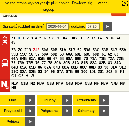
Nasza strona wykorzystuje pliki cookie. Dowiedz się
więcej
x
#
więcej.
Sprawdź rozkład na dzień:
i godzinę:
Z1
0
1
2
3
4
5
6
7
8
9
10A
10B
11
12
13
14
15
16
41
45
Z3
Z6
Z13
Z43
50A
50B
51A
51B
52
53A
53C
53B
54B
55A
55B
55C
56
57
58A
58B
59
60A
60B
60C
60D
61
62
63
64A
64B
65A
65B
66
67
68
69A
69B
70
71A
71B
72A
72B
73
75A
75B
76
77
78
80A
80B
81A
81B
82A
82B
83
84A
84B
85A
85B
86
87A
87B
88A
88B
88C
88D
89
90
91A
91B
91C
92A
92B
93
94
96
97A
97B
99
100
101
201
202
6.
F1
G1
G2
H
W
N1A
N1B
N2
N3A
N3B
N4A
N4B
N5A
N5B
N6
N7A
N7B
N8
N9
Linie
Zmiany
Utrudnienia
Przystanki
Połączenia
Schematy
Pobierz