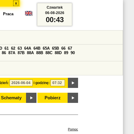
x
Czwartek
06-08-2026
Praca
00:43
D
61
62
63
64A
64B
65A
65B
66
67
86
87A
87B
88A
88B
88C
88D
89
90
zień:
i godzinę:
Schematy
Pobierz
Pomoc