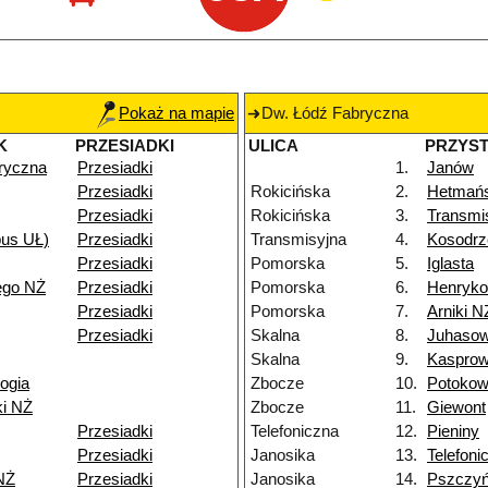
Pokaż na mapie
Dw. Łódź Fabryczna
K
PRZESIADKI
ULICA
PRZYS
ryczna
Przesiadki
1.
Janów
Przesiadki
Rokicińska
2.
Hetmań
Przesiadki
Rokicińska
3.
Transmi
pus UŁ)
Przesiadki
Transmisyjna
4.
Kosodrz
Przesiadki
Pomorska
5.
Iglasta
ego NŻ
Przesiadki
Pomorska
6.
Henryk
Przesiadki
Pomorska
7.
Arniki N
Przesiadki
Skalna
8.
Juhaso
Skalna
9.
Kasprow
ogia
Zbocze
10.
Potoko
ki NŻ
Zbocze
11.
Giewont
Przesiadki
Telefoniczna
12.
Pieniny
Przesiadki
Janosika
13.
Telefoni
NŻ
Przesiadki
Janosika
14.
Pszczy