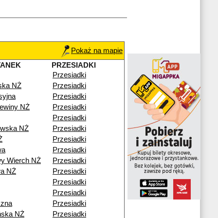
Pokaż na mapie
TANEK
PRZESIADKI
Przesiadki
ska NŻ
Przesiadki
syjna
Przesiadki
ewiny NŻ
Przesiadki
Przesiadki
owska NŻ
Przesiadki
Ż
Przesiadki
wa
Przesiadki
y Wierch NŻ
Przesiadki
wa NŻ
Przesiadki
Przesiadki
Przesiadki
czna
Przesiadki
ńska NŻ
Przesiadki