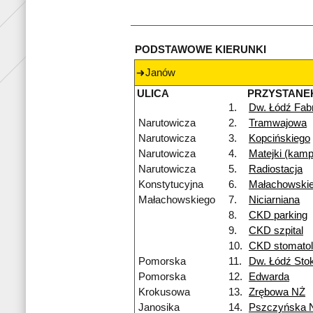
PODSTAWOWE KIERUNKI
Janów
ULICA
PRZYSTANE
1.
Dw. Łódź Fab
Narutowicza
2.
Tramwajowa
Narutowicza
3.
Kopcińskiego
Narutowicza
4.
Matejki (kam
Narutowicza
5.
Radiostacja
Konstytucyjna
6.
Małachowski
Małachowskiego
7.
Niciarniana
8.
CKD parking
9.
CKD szpital
10.
CKD stomatol
Pomorska
11.
Dw. Łódź Sto
Pomorska
12.
Edwarda
Krokusowa
13.
Zrębowa NŻ
Janosika
14.
Pszczyńska 