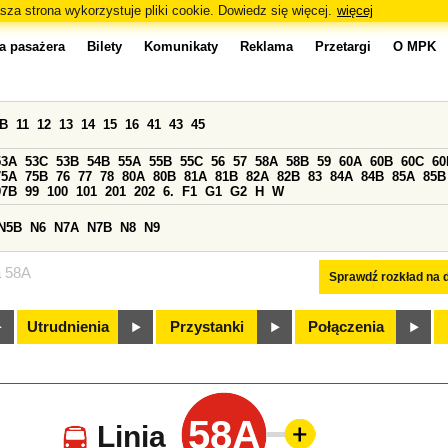
sza strona wykorzystuje pliki cookie. Dowiedz się więcej.
więcej
a pasażera
Bilety
Komunikaty
Reklama
Przetargi
O MPK
0B
11
12
13
14
15
16
41
43
45
53A
53C
53B
54B
55A
55B
55C
56
57
58A
58B
59
60A
60B
60C
60
75A
75B
76
77
78
80A
80B
81A
81B
82A
82B
83
84A
84B
85A
85B
97B
99
100
101
201
202
6.
F1
G1
G2
H
W
N5B
N6
N7A
N7B
N8
N9
a 58A
Sprawdź rozkład na d
Utrudnienia
Przystanki
Połączenia
58A
Linia