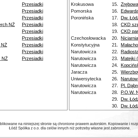
Przesiadki
Krokusowa
15.
Zrębow
Przesiadki
Pomorska
16.
Edward
Przesiadki
Poronińska
17.
Dw. Łód
erch NŻ
Przesiadki
18.
CKD szp
Przesiadki
19.
CKD par
Przesiadki
Czechosłowacka
20.
Niciarni
 NŻ
Przesiadki
Konstytucyjna
21.
Małacho
Przesiadki
Narutowicza
22.
Radiosta
y NŻ
Przesiadki
Narutowicza
23.
Matejki
Narutowicza
24.
Kopcińs
Jaracza
25.
Wierzb
Uniwersytecka
26.
Narutow
Narutowicza
27.
Pl. Dąb
Narutowicza
28.
P.O.W. 
29.
Dw. Łód
30.
Dw. Łód
ublikowane na niniejszej stronie są chronione prawem autorskim. Kopiowanie i r
Łódź Spółka z o.o. dla celów innych niż potrzeby własne jest zabronione.