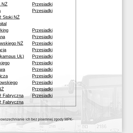
a NŻ
Przesiadki
a
Przesiadki
ź Stoki NŻ
ital
king
Przesiadki
ana
Przesiadki
wskiego NŻ
Przesiadki
cja
Przesiadki
 (kampus UŁ)
Przesiadki
kiego
Przesiadki
owa
Przesiadki
icza
Przesiadki
rowskiego
Przesiadki
NŻ
Przesiadki
ź Fabryczna
Przesiadki
ź Fabryczna
ozpowszechnianie ich bez pisemnej zgody MPK-