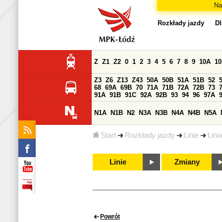
Na
Rozkłady jazdy
Dl
Z
Z1
Z2
0
1
2
3
4
5
6
7
8
9
10A
1
Z3
Z6
Z13
Z43
50A
50B
51A
51B
52
68
69A
69B
70
71A
71B
72A
72B
73
91A
91B
91C
92A
92B
93
94
96
97A
N1A
N1B
N2
N3A
N3B
N4A
N4B
N5A
Start
Rozkłady jazdy
Linie
Lini
Linie
Zmiany
Powrót