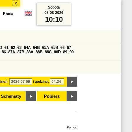
x
Sobota
08-08-2026
Praca
10:10
D
61
62
63
64A
64B
65A
65B
66
67
86
87A
87B
88A
88B
88C
88D
89
90
zień:
i godzinę:
Schematy
Pobierz
Pomoc