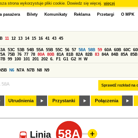
sza strona wykorzystuje pliki cookie. Dowiedz się więcej.
więcej
a pasażera
Bilety
Komunikaty
Reklama
Przetargi
O MPK
0B
11
12
13
14
15
16
41
43
45
53A
53C
53B
54B
55A
55B
55C
56
57
58A
58B
59
60A
60B
60C
60
75A
75B
76
77
78
80A
80B
81A
81B
82A
82B
83
84A
84B
85A
85B
97B
99
100
101
201
202
6.
F1
G1
G2
H
W
N5B
N6
N7A
N7B
N8
N9
a 58A
Sprawdź rozkład na d
Utrudnienia
Przystanki
Połączenia
58A
Linia