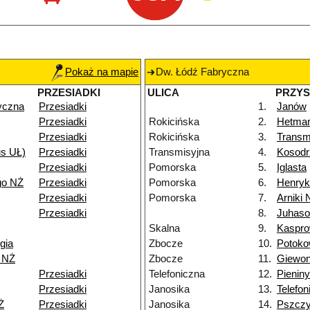
Pokaż na mapie
Dw. Łódź Fabryczna
PRZESIADKI
ULICA
PRZY
yczna
Przesiadki
1.
Janów
Przesiadki
Rokicińska
2.
Hetma
Przesiadki
Rokicińska
3.
Transm
us UŁ)
Przesiadki
Transmisyjna
4.
Kosodr
Przesiadki
Pomorska
5.
Iglasta
go NŻ
Przesiadki
Pomorska
6.
Henry
Przesiadki
Pomorska
7.
Arniki 
Przesiadki
8.
Juhas
Skalna
9.
Kaspro
gia
Zbocze
10.
Potok
i NŻ
Zbocze
11.
Giewon
Przesiadki
Telefoniczna
12.
Pieniny
Przesiadki
Janosika
13.
Telefon
Ż
Przesiadki
Janosika
14.
Pszcz