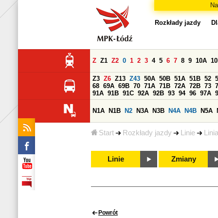
Na
Rozkłady jazdy
Dl
Z
Z1
Z2
0
1
2
3
4
5
6
7
8
9
10A
1
Z3
Z6
Z13
Z43
50A
50B
51A
51B
52
68
69A
69B
70
71A
71B
72A
72B
73
91A
91B
91C
92A
92B
93
94
96
97A
N1A
N1B
N2
N3A
N3B
N4A
N4B
N5A
Start
Rozkłady jazdy
Linie
Lini
Linie
Zmiany
Powrót