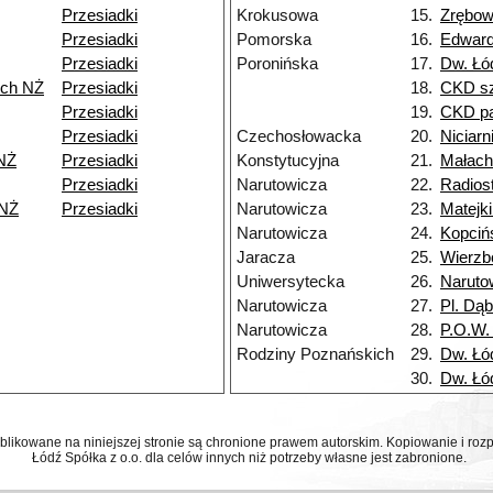
Przesiadki
Krokusowa
15.
Zrębo
Przesiadki
Pomorska
16.
Edwar
Przesiadki
Poronińska
17.
Dw. Łó
rch NŻ
Przesiadki
18.
CKD sz
Przesiadki
19.
CKD pa
Przesiadki
Czechosłowacka
20.
Niciarn
NŻ
Przesiadki
Konstytucyjna
21.
Małach
Przesiadki
Narutowicza
22.
Radios
 NŻ
Przesiadki
Narutowicza
23.
Matejk
Narutowicza
24.
Kopciń
Jaracza
25.
Wierz
Uniwersytecka
26.
Naruto
Narutowicza
27.
Pl. Dą
Narutowicza
28.
P.O.W.
Rodziny Poznańskich
29.
Dw. Łó
30.
Dw. Łó
ublikowane na niniejszej stronie są chronione prawem autorskim. Kopiowanie i r
Łódź Spółka z o.o. dla celów innych niż potrzeby własne jest zabronione.