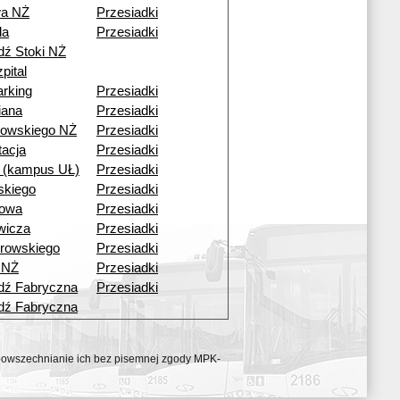
wa NŻ
Przesiadki
da
Przesiadki
dź Stoki NŻ
pital
rking
Przesiadki
iana
Przesiadki
owskiego NŻ
Przesiadki
tacja
Przesiadki
i (kampus UŁ)
Przesiadki
skiego
Przesiadki
bowa
Przesiadki
wicza
Przesiadki
browskiego
Przesiadki
 NŻ
Przesiadki
dź Fabryczna
Przesiadki
dź Fabryczna
ozpowszechnianie ich bez pisemnej zgody MPK-