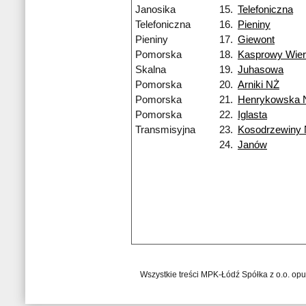
Janosika
15.
Telefoniczna
Telefoniczna
16.
Pieniny
Pieniny
17.
Giewont
Pomorska
18.
Kasprowy Wie
Skalna
19.
Juhasowa
Pomorska
20.
Arniki NŻ
Pomorska
21.
Henrykowska 
Pomorska
22.
Iglasta
Transmisyjna
23.
Kosodrzewiny
24.
Janów
Wszystkie treści MPK-Łódź Spółka z o.o. op