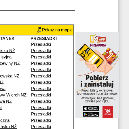
Pokaż na mapie
STANEK
PRZESIADKI
Przesiadki
ńska NŻ
Przesiadki
isyjna
Przesiadki
zewiny NŻ
Przesiadki
Przesiadki
kowska NŻ
Przesiadki
NŻ
Przesiadki
owa
Przesiadki
wy Wierch NŻ
Przesiadki
owa NŻ
Przesiadki
t
Przesiadki
Przesiadki
iczna
Przesiadki
yńska NŻ
Przesiadki