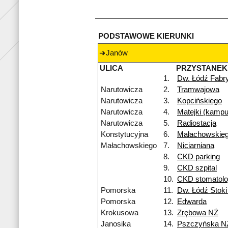
PODSTAWOWE KIERUNKI
Janów
ULICA
PRZYSTANEK
1.
Dw. Łódź Fabr
Narutowicza
2.
Tramwajowa
Narutowicza
3.
Kopcińskiego
Narutowicza
4.
Matejki (kamp
Narutowicza
5.
Radiostacja
Konstytucyjna
6.
Małachowskie
Małachowskiego
7.
Niciarniana
8.
CKD parking
9.
CKD szpital
10.
CKD stomatolo
Pomorska
11.
Dw. Łódź Stok
Pomorska
12.
Edwarda
Krokusowa
13.
Zrębowa NŻ
Janosika
14.
Pszczyńska N