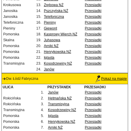
Krokusowa
13.
Zrębowa NŻ
Przesiadki
Janosika
14.
Pszczyńska NŻ
Przesiadki
Janosika
15.
Telefoniczna
Przesiadki
Telefoniczna
16.
Pieniny
Przesiadki
Pieniny
17.
Giewont
Przesiadki
Pomorska
18.
Kasprowy Wierch NŻ
Przesiadki
Skalna
19.
Juhasowa
Przesiadki
Pomorska
20.
Arniki NŻ
Przesiadki
Pomorska
21.
Henrykowska NŻ
Przesiadki
Pomorska
22.
Iglasta
Przesiadki
Transmisyjna
23.
Kosodrzewiny NŻ
Przesiadki
24.
Janów
Dw. Łódź Fabryczna
Pokaż na mapie
ULICA
PRZYSTANEK
PRZESIADKI
1.
Janów
Przesiadki
Rokicińska
2.
Hetmańska NŻ
Przesiadki
Rokicińska
3.
Transmisyjna
Przesiadki
Transmisyjna
4.
Kosodrzewiny NŻ
Przesiadki
Pomorska
5.
Iglasta
Przesiadki
Pomorska
6.
Henrykowska NŻ
Przesiadki
Pomorska
7.
Arniki NŻ
Przesiadki