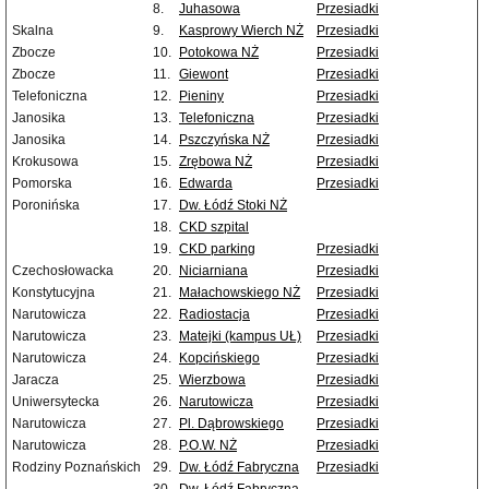
8.
Juhasowa
Przesiadki
Skalna
9.
Kasprowy Wierch NŻ
Przesiadki
Zbocze
10.
Potokowa NŻ
Przesiadki
Zbocze
11.
Giewont
Przesiadki
Telefoniczna
12.
Pieniny
Przesiadki
Janosika
13.
Telefoniczna
Przesiadki
Janosika
14.
Pszczyńska NŻ
Przesiadki
Krokusowa
15.
Zrębowa NŻ
Przesiadki
Pomorska
16.
Edwarda
Przesiadki
Poronińska
17.
Dw. Łódź Stoki NŻ
18.
CKD szpital
19.
CKD parking
Przesiadki
Czechosłowacka
20.
Niciarniana
Przesiadki
Konstytucyjna
21.
Małachowskiego NŻ
Przesiadki
Narutowicza
22.
Radiostacja
Przesiadki
Narutowicza
23.
Matejki (kampus UŁ)
Przesiadki
Narutowicza
24.
Kopcińskiego
Przesiadki
Jaracza
25.
Wierzbowa
Przesiadki
Uniwersytecka
26.
Narutowicza
Przesiadki
Narutowicza
27.
Pl. Dąbrowskiego
Przesiadki
Narutowicza
28.
P.O.W. NŻ
Przesiadki
Rodziny Poznańskich
29.
Dw. Łódź Fabryczna
Przesiadki