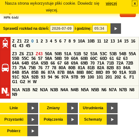
Nasza strona wykorzystuje pliki cookie. Dowiedz się
więcej
x
#
więcej.
Sprawdź rozkład na dzień:
i godzinę:
Z
Z1
Z2
0
1
2
3
4
5
6
7
8
9
10A
10B
11
12
13
14
15
16
41
43
45
Z3
Z6
Z13
Z43
50A
50B
51A
51B
52
53A
53C
53B
54B
55A
55B
55C
56
57
58A
58B
59
60A
60B
60C
60D
61
62
63
64A
64B
65A
65B
66
67
68
69A
69B
70
71A
71B
72A
72B
73
75A
75B
76
77
78
80A
80B
81A
81B
82A
82B
83
84A
84B
85A
85B
86
87A
87B
88A
88B
88C
88D
89
90
91A
91B
91C
92A
92B
93
94
96
97A
97B
99
100
101
201
202
6.
F1
G1
G2
H
W
N1A
N1B
N2
N3A
N3B
N4A
N4B
N5A
N5B
N6
N7A
N7B
N8
N9
Linie
Zmiany
Utrudnienia
Przystanki
Połączenia
Schematy
Pobierz