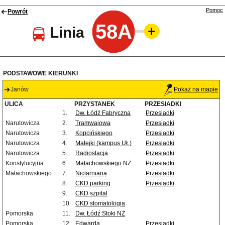
Pomoc
Powrót
58A
Linia
PODSTAWOWE KIERUNKI
Janów
Pokaż na mapie
ULICA
PRZYSTANEK
PRZESIADKI
1.
Dw. Łódź Fabryczna
Przesiadki
Narutowicza
2.
Tramwajowa
Przesiadki
Narutowicza
3.
Kopcińskiego
Przesiadki
Narutowicza
4.
Matejki (kampus UŁ)
Przesiadki
Narutowicza
5.
Radiostacja
Przesiadki
Konstytucyjna
6.
Małachowskiego NŻ
Przesiadki
Małachowskiego
7.
Niciarniana
Przesiadki
8.
CKD parking
Przesiadki
9.
CKD szpital
10.
CKD stomatologia
Pomorska
11.
Dw. Łódź Stoki NŻ
Pomorska
12.
Edwarda
Przesiadki