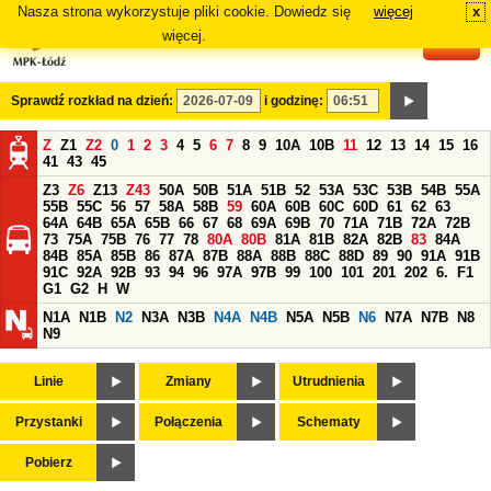
Nasza strona wykorzystuje pliki cookie. Dowiedz się
więcej
x
#
więcej.
Sprawdź rozkład na dzień:
i godzinę:
Z
Z1
Z2
0
1
2
3
4
5
6
7
8
9
10A
10B
11
12
13
14
15
16
41
43
45
Z3
Z6
Z13
Z43
50A
50B
51A
51B
52
53A
53C
53B
54B
55A
55B
55C
56
57
58A
58B
59
60A
60B
60C
60D
61
62
63
64A
64B
65A
65B
66
67
68
69A
69B
70
71A
71B
72A
72B
73
75A
75B
76
77
78
80A
80B
81A
81B
82A
82B
83
84A
84B
85A
85B
86
87A
87B
88A
88B
88C
88D
89
90
91A
91B
91C
92A
92B
93
94
96
97A
97B
99
100
101
201
202
6.
F1
G1
G2
H
W
N1A
N1B
N2
N3A
N3B
N4A
N4B
N5A
N5B
N6
N7A
N7B
N8
N9
Linie
Zmiany
Utrudnienia
Przystanki
Połączenia
Schematy
Pobierz