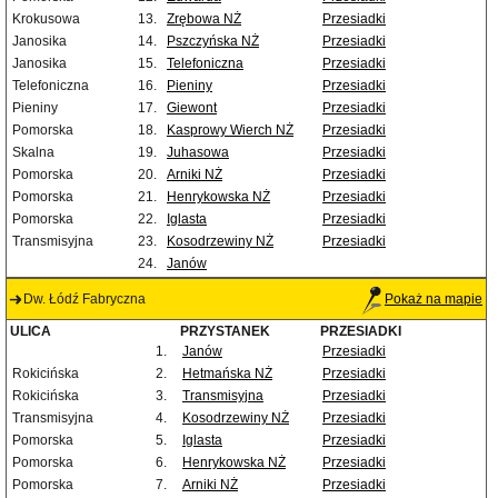
Krokusowa
13.
Zrębowa NŻ
Przesiadki
Janosika
14.
Pszczyńska NŻ
Przesiadki
Janosika
15.
Telefoniczna
Przesiadki
Telefoniczna
16.
Pieniny
Przesiadki
Pieniny
17.
Giewont
Przesiadki
Pomorska
18.
Kasprowy Wierch NŻ
Przesiadki
Skalna
19.
Juhasowa
Przesiadki
Pomorska
20.
Arniki NŻ
Przesiadki
Pomorska
21.
Henrykowska NŻ
Przesiadki
Pomorska
22.
Iglasta
Przesiadki
Transmisyjna
23.
Kosodrzewiny NŻ
Przesiadki
24.
Janów
Dw. Łódź Fabryczna
Pokaż na mapie
ULICA
PRZYSTANEK
PRZESIADKI
1.
Janów
Przesiadki
Rokicińska
2.
Hetmańska NŻ
Przesiadki
Rokicińska
3.
Transmisyjna
Przesiadki
Transmisyjna
4.
Kosodrzewiny NŻ
Przesiadki
Pomorska
5.
Iglasta
Przesiadki
Pomorska
6.
Henrykowska NŻ
Przesiadki
Pomorska
7.
Arniki NŻ
Przesiadki