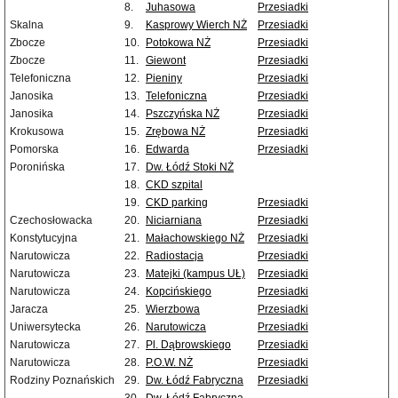
8.
Juhasowa
Przesiadki
Skalna
9.
Kasprowy Wierch NŻ
Przesiadki
Zbocze
10.
Potokowa NŻ
Przesiadki
Zbocze
11.
Giewont
Przesiadki
Telefoniczna
12.
Pieniny
Przesiadki
Janosika
13.
Telefoniczna
Przesiadki
Janosika
14.
Pszczyńska NŻ
Przesiadki
Krokusowa
15.
Zrębowa NŻ
Przesiadki
Pomorska
16.
Edwarda
Przesiadki
Poronińska
17.
Dw. Łódź Stoki NŻ
18.
CKD szpital
19.
CKD parking
Przesiadki
Czechosłowacka
20.
Niciarniana
Przesiadki
Konstytucyjna
21.
Małachowskiego NŻ
Przesiadki
Narutowicza
22.
Radiostacja
Przesiadki
Narutowicza
23.
Matejki (kampus UŁ)
Przesiadki
Narutowicza
24.
Kopcińskiego
Przesiadki
Jaracza
25.
Wierzbowa
Przesiadki
Uniwersytecka
26.
Narutowicza
Przesiadki
Narutowicza
27.
Pl. Dąbrowskiego
Przesiadki
Narutowicza
28.
P.O.W. NŻ
Przesiadki
Rodziny Poznańskich
29.
Dw. Łódź Fabryczna
Przesiadki