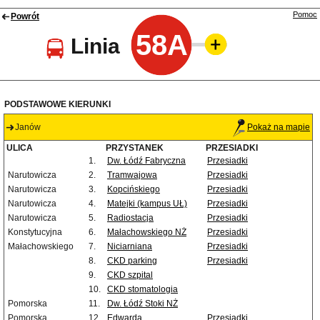
Pomoc
Powrót
58A
Linia
PODSTAWOWE KIERUNKI
Janów
Pokaż na mapie
ULICA
PRZYSTANEK
PRZESIADKI
1.
Dw. Łódź Fabryczna
Przesiadki
Narutowicza
2.
Tramwajowa
Przesiadki
Narutowicza
3.
Kopcińskiego
Przesiadki
Narutowicza
4.
Matejki (kampus UŁ)
Przesiadki
Narutowicza
5.
Radiostacja
Przesiadki
Konstytucyjna
6.
Małachowskiego NŻ
Przesiadki
Małachowskiego
7.
Niciarniana
Przesiadki
8.
CKD parking
Przesiadki
9.
CKD szpital
10.
CKD stomatologia
Pomorska
11.
Dw. Łódź Stoki NŻ
Pomorska
12.
Edwarda
Przesiadki