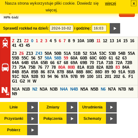
Nasza strona wykorzystuje pliki cookie. Dowiedz się
więcej
x
#
więcej.
Sprawdź rozkład na dzień:
i godzinę:
Z
Z1
Z2
0
1
2
3
4
5
6
7
8
9
10A
10B
11
12
13
14
15
16
41
43
45
Z3
Z6
Z13
Z43
50A
50B
51A
51B
52
53A
53C
53B
54B
55A
55B
55C
56
57
58A
58B
59
60A
60B
60C
60D
61
62
63
64A
64B
65A
65B
66
67
68
69A
69B
70
71A
71B
72A
72B
73
75A
75B
76
77
78
80A
80B
81A
81B
82A
82B
83
84A
84B
85A
85B
86
87A
87B
88A
88B
88C
88D
89
90
91A
91B
91C
92A
92B
93
94
96
97A
97B
99
100
101
201
202
6.
F1
G1
G2
H
W
N1A
N1B
N2
N3A
N3B
N4A
N4B
N5A
N5B
N6
N7A
N7B
N8
N9
Linie
Zmiany
Utrudnienia
Przystanki
Połączenia
Schematy
Pobierz