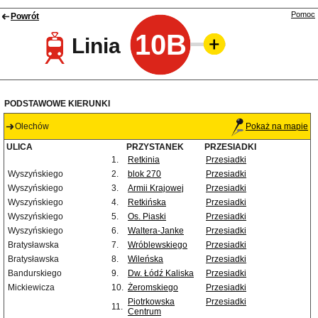
Pomoc
Powrót
10B
Linia
PODSTAWOWE KIERUNKI
Olechów
Pokaż na mapie
ULICA
PRZYSTANEK
PRZESIADKI
1.
Retkinia
Przesiadki
Wyszyńskiego
2.
blok 270
Przesiadki
Wyszyńskiego
3.
Armii Krajowej
Przesiadki
Wyszyńskiego
4.
Retkińska
Przesiadki
Wyszyńskiego
5.
Os. Piaski
Przesiadki
Wyszyńskiego
6.
Waltera-Janke
Przesiadki
Bratysławska
7.
Wróblewskiego
Przesiadki
Bratysławska
8.
Wileńska
Przesiadki
Bandurskiego
9.
Dw. Łódź Kaliska
Przesiadki
Mickiewicza
10.
Żeromskiego
Przesiadki
Piotrkowska
Przesiadki
11.
Centrum