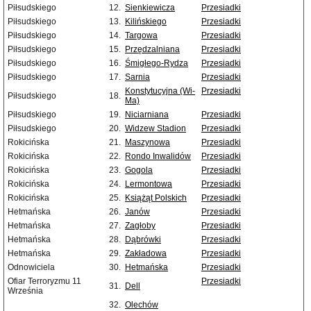
Piłsudskiego
12.
Sienkiewicza
Przesiadki
Piłsudskiego
13.
Kilińskiego
Przesiadki
Piłsudskiego
14.
Targowa
Przesiadki
Piłsudskiego
15.
Przędzalniana
Przesiadki
Piłsudskiego
16.
Śmigłego-Rydza
Przesiadki
Piłsudskiego
17.
Sarnia
Przesiadki
Konstytucyjna (Wi-
Przesiadki
Piłsudskiego
18.
Ma)
Piłsudskiego
19.
Niciarniana
Przesiadki
Piłsudskiego
20.
Widzew Stadion
Przesiadki
Rokicińska
21.
Maszynowa
Przesiadki
Rokicińska
22.
Rondo Inwalidów
Przesiadki
Rokicińska
23.
Gogola
Przesiadki
Rokicińska
24.
Lermontowa
Przesiadki
Rokicińska
25.
Książąt Polskich
Przesiadki
Hetmańska
26.
Janów
Przesiadki
Hetmańska
27.
Zagłoby
Przesiadki
Hetmańska
28.
Dąbrówki
Przesiadki
Hetmańska
29.
Zakładowa
Przesiadki
Odnowiciela
30.
Hetmańska
Przesiadki
Ofiar Terroryzmu 11
Przesiadki
31.
Dell
Września
32.
Olechów