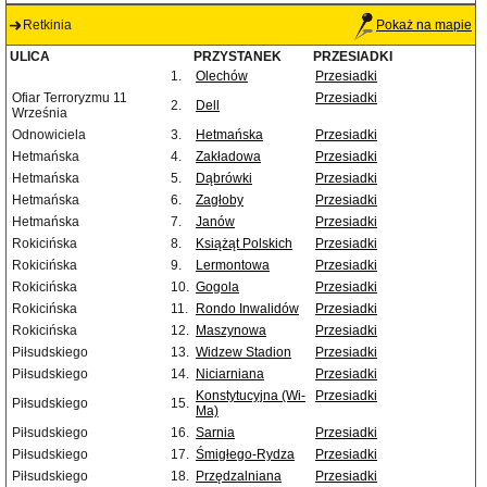
Retkinia
Pokaż na mapie
ULICA
PRZYSTANEK
PRZESIADKI
1.
Olechów
Przesiadki
Ofiar Terroryzmu 11
Przesiadki
2.
Dell
Września
Odnowiciela
3.
Hetmańska
Przesiadki
Hetmańska
4.
Zakładowa
Przesiadki
Hetmańska
5.
Dąbrówki
Przesiadki
Hetmańska
6.
Zagłoby
Przesiadki
Hetmańska
7.
Janów
Przesiadki
Rokicińska
8.
Książąt Polskich
Przesiadki
Rokicińska
9.
Lermontowa
Przesiadki
Rokicińska
10.
Gogola
Przesiadki
Rokicińska
11.
Rondo Inwalidów
Przesiadki
Rokicińska
12.
Maszynowa
Przesiadki
Piłsudskiego
13.
Widzew Stadion
Przesiadki
Piłsudskiego
14.
Niciarniana
Przesiadki
Konstytucyjna (Wi-
Przesiadki
Piłsudskiego
15.
Ma)
Piłsudskiego
16.
Sarnia
Przesiadki
Piłsudskiego
17.
Śmigłego-Rydza
Przesiadki
Piłsudskiego
18.
Przędzalniana
Przesiadki