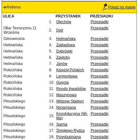
Retkinia
Pokaż na mapie
ULICA
PRZYSTANEK
PRZESIADKI
1.
Olechów
Przesiadki
Ofiar Terroryzmu 11
Przesiadki
2.
Dell
Września
Odnowiciela
3.
Hetmańska
Przesiadki
Hetmańska
4.
Zakładowa
Przesiadki
Hetmańska
5.
Dąbrówki
Przesiadki
Hetmańska
6.
Zagłoby
Przesiadki
Hetmańska
7.
Janów
Przesiadki
Rokicińska
8.
Książąt Polskich
Przesiadki
Rokicińska
9.
Lermontowa
Przesiadki
Rokicińska
10.
Gogola
Przesiadki
Rokicińska
11.
Rondo Inwalidów
Przesiadki
Rokicińska
12.
Maszynowa
Przesiadki
Piłsudskiego
13.
Widzew Stadion
Przesiadki
Piłsudskiego
14.
Niciarniana
Przesiadki
Konstytucyjna (Wi-
Przesiadki
Piłsudskiego
15.
Ma)
Piłsudskiego
16.
Sarnia
Przesiadki
Piłsudskiego
17.
Śmigłego-Rydza
Przesiadki
Piłsudskiego
18.
Przędzalniana
Przesiadki