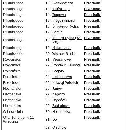
Piłsudskiego
12.
Sienkiewicza
Przesiadki
Piłsudskiego
13.
Kilińskiego
Przesiadki
Piłsudskiego
14.
Targowa
Przesiadki
Piłsudskiego
15.
Przędzalniana
Przesiadki
Piłsudskiego
16.
Śmigłego-Rydza
Przesiadki
Piłsudskiego
17.
Sarnia
Przesiadki
Konstytucyjna (Wi-
Przesiadki
Piłsudskiego
18.
Ma)
Piłsudskiego
19.
Niciarniana
Przesiadki
Piłsudskiego
20.
Widzew Stadion
Przesiadki
Rokicińska
21.
Maszynowa
Przesiadki
Rokicińska
22.
Rondo Inwalidów
Przesiadki
Rokicińska
23.
Gogola
Przesiadki
Rokicińska
24.
Lermontowa
Przesiadki
Rokicińska
25.
Książąt Polskich
Przesiadki
Hetmańska
26.
Janów
Przesiadki
Hetmańska
27.
Zagłoby
Przesiadki
Hetmańska
28.
Dąbrówki
Przesiadki
Hetmańska
29.
Zakładowa
Przesiadki
Odnowiciela
30.
Hetmańska
Przesiadki
Ofiar Terroryzmu 11
Przesiadki
31.
Dell
Września
32.
Olechów