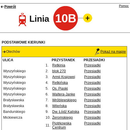
Pomoc
Powrót
10B
Linia
PODSTAWOWE KIERUNKI
Olechów
Pokaż na mapie
ULICA
PRZYSTANEK
PRZESIADKI
1.
Retkinia
Przesiadki
Wyszyńskiego
2.
blok 270
Przesiadki
Wyszyńskiego
3.
Armii Krajowej
Przesiadki
Wyszyńskiego
4.
Retkińska
Przesiadki
Wyszyńskiego
5.
Os. Piaski
Przesiadki
Wyszyńskiego
6.
Waltera-Janke
Przesiadki
Bratysławska
7.
Wróblewskiego
Przesiadki
Bratysławska
8.
Wileńska
Przesiadki
Bandurskiego
9.
Dw. Łódź Kaliska
Przesiadki
Mickiewicza
10.
Żeromskiego
Przesiadki
Piotrkowska
Przesiadki
11.
Centrum