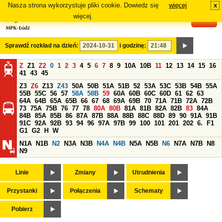
Nasza strona wykorzystuje pliki cookie. Dowiedz się
więcej
x
#
więcej.
Sprawdź rozkład na dzień:
i godzinę:
Z
Z1
Z2
0
1
2
3
4
5
6
7
8
9
10A
10B
11
12
13
14
15
16
41
43
45
Z3
Z6
Z13
Z43
50A
50B
51A
51B
52
53A
53C
53B
54B
55A
55B
55C
56
57
58A
58B
59
60A
60B
60C
60D
61
62
63
64A
64B
65A
65B
66
67
68
69A
69B
70
71A
71B
72A
72B
73
75A
75B
76
77
78
80A
80B
81A
81B
82A
82B
83
84A
84B
85A
85B
86
87A
87B
88A
88B
88C
88D
89
90
91A
91B
91C
92A
92B
93
94
96
97A
97B
99
100
101
201
202
6.
F1
G1
G2
H
W
N1A
N1B
N2
N3A
N3B
N4A
N4B
N5A
N5B
N6
N7A
N7B
N8
N9
Linie
Zmiany
Utrudnienia
Przystanki
Połączenia
Schematy
Pobierz