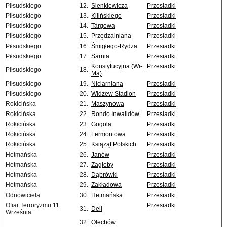
Piłsudskiego
12.
Sienkiewicza
Przesiadki
Piłsudskiego
13.
Kilińskiego
Przesiadki
Piłsudskiego
14.
Targowa
Przesiadki
Piłsudskiego
15.
Przędzalniana
Przesiadki
Piłsudskiego
16.
Śmigłego-Rydza
Przesiadki
Piłsudskiego
17.
Sarnia
Przesiadki
Konstytucyjna (Wi-
Przesiadki
Piłsudskiego
18.
Ma)
Piłsudskiego
19.
Niciarniana
Przesiadki
Piłsudskiego
20.
Widzew Stadion
Przesiadki
Rokicińska
21.
Maszynowa
Przesiadki
Rokicińska
22.
Rondo Inwalidów
Przesiadki
Rokicińska
23.
Gogola
Przesiadki
Rokicińska
24.
Lermontowa
Przesiadki
Rokicińska
25.
Książąt Polskich
Przesiadki
Hetmańska
26.
Janów
Przesiadki
Hetmańska
27.
Zagłoby
Przesiadki
Hetmańska
28.
Dąbrówki
Przesiadki
Hetmańska
29.
Zakładowa
Przesiadki
Odnowiciela
30.
Hetmańska
Przesiadki
Ofiar Terroryzmu 11
Przesiadki
31.
Dell
Września
32.
Olechów