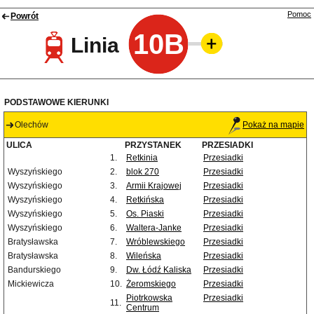
Pomoc
Powrót
10B
Linia
PODSTAWOWE KIERUNKI
Olechów
Pokaż na mapie
ULICA
PRZYSTANEK
PRZESIADKI
1.
Retkinia
Przesiadki
Wyszyńskiego
2.
blok 270
Przesiadki
Wyszyńskiego
3.
Armii Krajowej
Przesiadki
Wyszyńskiego
4.
Retkińska
Przesiadki
Wyszyńskiego
5.
Os. Piaski
Przesiadki
Wyszyńskiego
6.
Waltera-Janke
Przesiadki
Bratysławska
7.
Wróblewskiego
Przesiadki
Bratysławska
8.
Wileńska
Przesiadki
Bandurskiego
9.
Dw. Łódź Kaliska
Przesiadki
Mickiewicza
10.
Żeromskiego
Przesiadki
Piotrkowska
Przesiadki
11.
Centrum