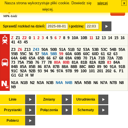
Nasza strona wykorzystuje pliki cookie. Dowiedz się
więcej
x
#
więcej.
Sprawdź rozkład na dzień:
i godzinę:
Z
Z1
Z2
0
1
2
3
4
5
6
7
8
9
10A
10B
11
12
13
14
15
16
41
43
45
Z3
Z6
Z13
Z43
50A
50B
51A
51B
52
53A
53B
53C
54B
55A
55B
55C
56
57
58A
58B
59
60A
60B
60C
60D
61
62
63
64A
64B
65A
65B
66
67
68
69A
69B
70
71A
71B
72A
72B
73
75A
75B
76
77
78
80A
80B
81A
81B
82A
82B
83
84A
84B
85A
85B
86
87A
87B
88A
88B
88C
88D
89
90
91A
91B
91C
92A
92B
93
94
96
97A
97B
99
100
101
201
202
6.
F1
G1
G2
H
W
N1A
N1B
N2
N3A
N3B
N4A
N4B
N5A
N5B
N6
N7A
N7B
N8
N9
Linie
Zmiany
Utrudnienia
Przystanki
Połączenia
Schematy
Pobierz