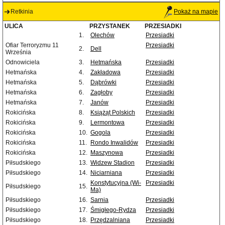
Retkinia
Pokaż na mapie
ULICA
PRZYSTANEK
PRZESIADKI
1.
Olechów
Przesiadki
Ofiar Terroryzmu 11
Przesiadki
2.
Dell
Września
Odnowiciela
3.
Hetmańska
Przesiadki
Hetmańska
4.
Zakładowa
Przesiadki
Hetmańska
5.
Dąbrówki
Przesiadki
Hetmańska
6.
Zagłoby
Przesiadki
Hetmańska
7.
Janów
Przesiadki
Rokicińska
8.
Książąt Polskich
Przesiadki
Rokicińska
9.
Lermontowa
Przesiadki
Rokicińska
10.
Gogola
Przesiadki
Rokicińska
11.
Rondo Inwalidów
Przesiadki
Rokicińska
12.
Maszynowa
Przesiadki
Piłsudskiego
13.
Widzew Stadion
Przesiadki
Piłsudskiego
14.
Niciarniana
Przesiadki
Konstytucyjna (Wi-
Przesiadki
Piłsudskiego
15.
Ma)
Piłsudskiego
16.
Sarnia
Przesiadki
Piłsudskiego
17.
Śmigłego-Rydza
Przesiadki
Piłsudskiego
18.
Przędzalniana
Przesiadki