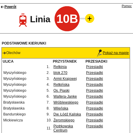
Pomoc
Powrót
10B
Linia
PODSTAWOWE KIERUNKI
Olechów
Pokaż na mapie
ULICA
PRZYSTANEK
PRZESIADKI
1.
Retkinia
Przesiadki
Wyszyńskiego
2.
blok 270
Przesiadki
Wyszyńskiego
3.
Armii Krajowej
Przesiadki
Wyszyńskiego
4.
Retkińska
Przesiadki
Wyszyńskiego
5.
Os. Piaski
Przesiadki
Wyszyńskiego
6.
Waltera-Janke
Przesiadki
Bratysławska
7.
Wróblewskiego
Przesiadki
Bratysławska
8.
Wileńska
Przesiadki
Bandurskiego
9.
Dw. Łódź Kaliska
Przesiadki
Mickiewicza
10.
Żeromskiego
Przesiadki
Piotrkowska
Przesiadki
11.
Centrum