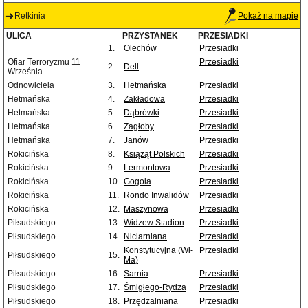
Retkinia
Pokaż na mapie
ULICA
PRZYSTANEK
PRZESIADKI
1.
Olechów
Przesiadki
Ofiar Terroryzmu 11
Przesiadki
2.
Dell
Września
Odnowiciela
3.
Hetmańska
Przesiadki
Hetmańska
4.
Zakładowa
Przesiadki
Hetmańska
5.
Dąbrówki
Przesiadki
Hetmańska
6.
Zagłoby
Przesiadki
Hetmańska
7.
Janów
Przesiadki
Rokicińska
8.
Książąt Polskich
Przesiadki
Rokicińska
9.
Lermontowa
Przesiadki
Rokicińska
10.
Gogola
Przesiadki
Rokicińska
11.
Rondo Inwalidów
Przesiadki
Rokicińska
12.
Maszynowa
Przesiadki
Piłsudskiego
13.
Widzew Stadion
Przesiadki
Piłsudskiego
14.
Niciarniana
Przesiadki
Konstytucyjna (Wi-
Przesiadki
Piłsudskiego
15.
Ma)
Piłsudskiego
16.
Sarnia
Przesiadki
Piłsudskiego
17.
Śmigłego-Rydza
Przesiadki
Piłsudskiego
18.
Przędzalniana
Przesiadki