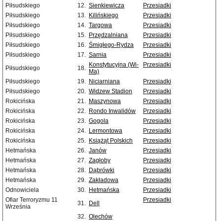
Piłsudskiego
12.
Sienkiewicza
Przesiadki
Piłsudskiego
13.
Kilińskiego
Przesiadki
Piłsudskiego
14.
Targowa
Przesiadki
Piłsudskiego
15.
Przędzalniana
Przesiadki
Piłsudskiego
16.
Śmigłego-Rydza
Przesiadki
Piłsudskiego
17.
Sarnia
Przesiadki
Konstytucyjna (Wi-
Przesiadki
Piłsudskiego
18.
Ma)
Piłsudskiego
19.
Niciarniana
Przesiadki
Piłsudskiego
20.
Widzew Stadion
Przesiadki
Rokicińska
21.
Maszynowa
Przesiadki
Rokicińska
22.
Rondo Inwalidów
Przesiadki
Rokicińska
23.
Gogola
Przesiadki
Rokicińska
24.
Lermontowa
Przesiadki
Rokicińska
25.
Książąt Polskich
Przesiadki
Hetmańska
26.
Janów
Przesiadki
Hetmańska
27.
Zagłoby
Przesiadki
Hetmańska
28.
Dąbrówki
Przesiadki
Hetmańska
29.
Zakładowa
Przesiadki
Odnowiciela
30.
Hetmańska
Przesiadki
Ofiar Terroryzmu 11
Przesiadki
31.
Dell
Września
32.
Olechów