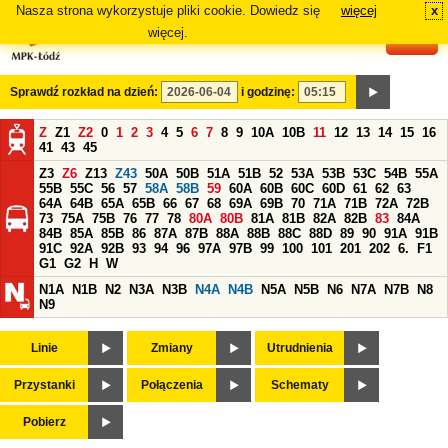
Nasza strona wykorzystuje pliki cookie. Dowiedz się
więcej
x
#
więcej.
Sprawdź rozkład na dzień:
i godzinę:
Z
Z1
Z2
0
1
2
3
4
5
6
7
8
9
10A
10B
11
12
13
14
15
16
41
43
45
Z3
Z6
Z13
Z43
50A
50B
51A
51B
52
53A
53B
53C
54B
55A
55B
55C
56
57
58A
58B
59
60A
60B
60C
60D
61
62
63
64A
64B
65A
65B
66
67
68
69A
69B
70
71A
71B
72A
72B
73
75A
75B
76
77
78
80A
80B
81A
81B
82A
82B
83
84A
84B
85A
85B
86
87A
87B
88A
88B
88C
88D
89
90
91A
91B
91C
92A
92B
93
94
96
97A
97B
99
100
101
201
202
6.
F1
G1
G2
H
W
N1A
N1B
N2
N3A
N3B
N4A
N4B
N5A
N5B
N6
N7A
N7B
N8
N9
Linie
Zmiany
Utrudnienia
Przystanki
Połączenia
Schematy
Pobierz