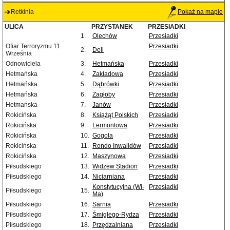
Retkinia
Pokaż na mapie
ULICA
PRZYSTANEK
PRZESIADKI
1.
Olechów
Przesiadki
Ofiar Terroryzmu 11
Przesiadki
2.
Dell
Września
Odnowiciela
3.
Hetmańska
Przesiadki
Hetmańska
4.
Zakładowa
Przesiadki
Hetmańska
5.
Dąbrówki
Przesiadki
Hetmańska
6.
Zagłoby
Przesiadki
Hetmańska
7.
Janów
Przesiadki
Rokicińska
8.
Książąt Polskich
Przesiadki
Rokicińska
9.
Lermontowa
Przesiadki
Rokicińska
10.
Gogola
Przesiadki
Rokicińska
11.
Rondo Inwalidów
Przesiadki
Rokicińska
12.
Maszynowa
Przesiadki
Piłsudskiego
13.
Widzew Stadion
Przesiadki
Piłsudskiego
14.
Niciarniana
Przesiadki
Konstytucyjna (Wi-
Przesiadki
Piłsudskiego
15.
Ma)
Piłsudskiego
16.
Sarnia
Przesiadki
Piłsudskiego
17.
Śmigłego-Rydza
Przesiadki
Piłsudskiego
18.
Przędzalniana
Przesiadki