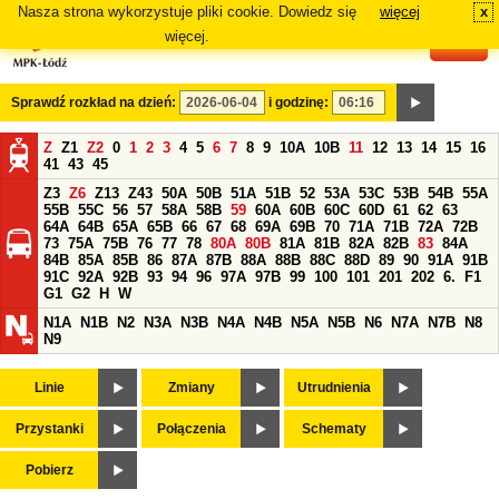
Nasza strona wykorzystuje pliki cookie. Dowiedz się
więcej
x
#
więcej.
Sprawdź rozkład na dzień:
i godzinę:
Z
Z1
Z2
0
1
2
3
4
5
6
7
8
9
10A
10B
11
12
13
14
15
16
41
43
45
Z3
Z6
Z13
Z43
50A
50B
51A
51B
52
53A
53C
53B
54B
55A
55B
55C
56
57
58A
58B
59
60A
60B
60C
60D
61
62
63
64A
64B
65A
65B
66
67
68
69A
69B
70
71A
71B
72A
72B
73
75A
75B
76
77
78
80A
80B
81A
81B
82A
82B
83
84A
84B
85A
85B
86
87A
87B
88A
88B
88C
88D
89
90
91A
91B
91C
92A
92B
93
94
96
97A
97B
99
100
101
201
202
6.
F1
G1
G2
H
W
N1A
N1B
N2
N3A
N3B
N4A
N4B
N5A
N5B
N6
N7A
N7B
N8
N9
Linie
Zmiany
Utrudnienia
Przystanki
Połączenia
Schematy
Pobierz