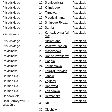
Piłsudskiego
12.
Sienkiewicza
Przesiadki
Piłsudskiego
13.
Kilińskiego
Przesiadki
Piłsudskiego
14.
Targowa
Przesiadki
Piłsudskiego
15.
Przędzalniana
Przesiadki
Piłsudskiego
16.
Śmigłego-Rydza
Przesiadki
Piłsudskiego
17.
Sarnia
Przesiadki
Konstytucyjna (Wi-
Przesiadki
Piłsudskiego
18.
Ma)
Piłsudskiego
19.
Niciarniana
Przesiadki
Piłsudskiego
20.
Widzew Stadion
Przesiadki
Rokicińska
21.
Maszynowa
Przesiadki
Rokicińska
22.
Rondo Inwalidów
Przesiadki
Rokicińska
23.
Gogola
Przesiadki
Rokicińska
24.
Lermontowa
Przesiadki
Rokicińska
25.
Książąt Polskich
Przesiadki
Hetmańska
26.
Janów
Przesiadki
Hetmańska
27.
Zagłoby
Przesiadki
Hetmańska
28.
Dąbrówki
Przesiadki
Hetmańska
29.
Zakładowa
Przesiadki
Odnowiciela
30.
Hetmańska
Przesiadki
Ofiar Terroryzmu 11
Przesiadki
31.
Dell
Września
32.
Olechów