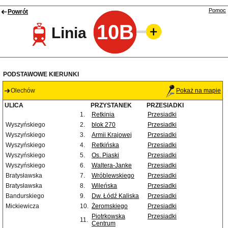
Pomoc
Powrót
10B
Linia
PODSTAWOWE KIERUNKI
Olechów
Pokaż na mapie
ULICA
PRZYSTANEK
PRZESIADKI
1.
Retkinia
Przesiadki
Wyszyńskiego
2.
blok 270
Przesiadki
Wyszyńskiego
3.
Armii Krajowej
Przesiadki
Wyszyńskiego
4.
Retkińska
Przesiadki
Wyszyńskiego
5.
Os. Piaski
Przesiadki
Wyszyńskiego
6.
Waltera-Janke
Przesiadki
Bratysławska
7.
Wróblewskiego
Przesiadki
Bratysławska
8.
Wileńska
Przesiadki
Bandurskiego
9.
Dw. Łódź Kaliska
Przesiadki
Mickiewicza
10.
Żeromskiego
Przesiadki
Piotrkowska
Przesiadki
11.
Centrum