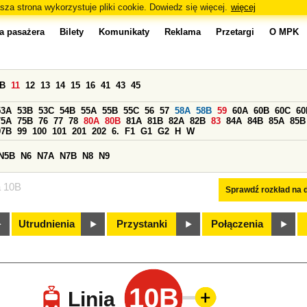
sza strona wykorzystuje pliki cookie. Dowiedz się więcej.
więcej
a pasażera
Bilety
Komunikaty
Reklama
Przetargi
O MPK
0B
11
12
13
14
15
16
41
43
45
53A
53B
53C
54B
55A
55B
55C
56
57
58A
58B
59
60A
60B
60C
60
75A
75B
76
77
78
80A
80B
81A
81B
82A
82B
83
84A
84B
85A
85B
97B
99
100
101
201
202
6.
F1
G1
G2
H
W
N5B
N6
N7A
N7B
N8
N9
a 10B
Sprawdź rozkład na d
Utrudnienia
Przystanki
Połączenia
10B
Linia