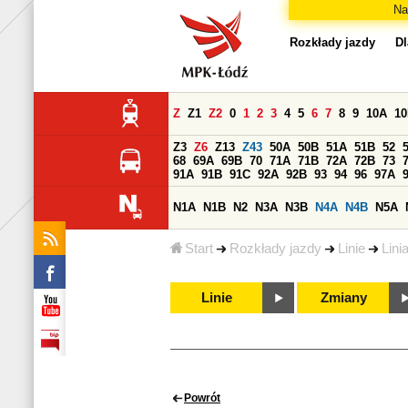
Na
Rozkłady jazdy
Dl
Z
Z1
Z2
0
1
2
3
4
5
6
7
8
9
10A
1
Z3
Z6
Z13
Z43
50A
50B
51A
51B
52
68
69A
69B
70
71A
71B
72A
72B
73
91A
91B
91C
92A
92B
93
94
96
97A
N1A
N1B
N2
N3A
N3B
N4A
N4B
N5A
Start
Rozkłady jazdy
Linie
Lini
Linie
Zmiany
Powrót