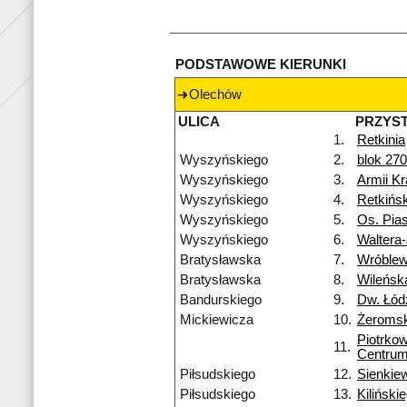
PODSTAWOWE KIERUNKI
Olechów
ULICA
PRZYS
1.
Retkinia
Wyszyńskiego
2.
blok 270
Wyszyńskiego
3.
Armii Kr
Wyszyńskiego
4.
Retkińs
Wyszyńskiego
5.
Os. Pias
Wyszyńskiego
6.
Waltera
Bratysławska
7.
Wróblew
Bratysławska
8.
Wileńsk
Bandurskiego
9.
Dw. Łód
Mickiewicza
10.
Żeromsk
Piotrko
11.
Centru
Piłsudskiego
12.
Sienkie
Piłsudskiego
13.
Kiliński