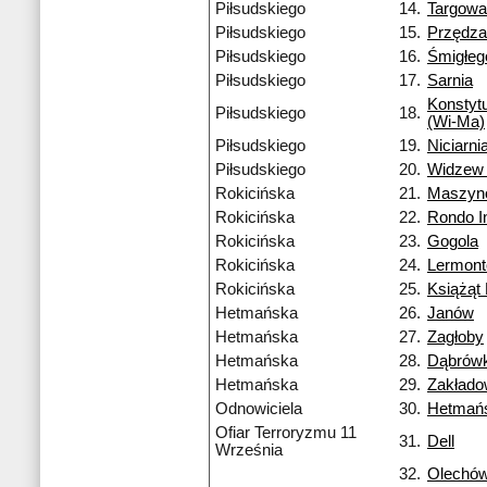
Piłsudskiego
14.
Targowa
Piłsudskiego
15.
Przędza
Piłsudskiego
16.
Śmigłeg
Piłsudskiego
17.
Sarnia
Konstyt
Piłsudskiego
18.
(Wi-Ma)
Piłsudskiego
19.
Niciarni
Piłsudskiego
20.
Widzew 
Rokicińska
21.
Maszyn
Rokicińska
22.
Rondo I
Rokicińska
23.
Gogola
Rokicińska
24.
Lermon
Rokicińska
25.
Książąt 
Hetmańska
26.
Janów
Hetmańska
27.
Zagłoby
Hetmańska
28.
Dąbrówk
Hetmańska
29.
Zakład
Odnowiciela
30.
Hetmań
Ofiar Terroryzmu 11
31.
Dell
Września
32.
Olechó