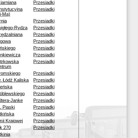
iarniana
Przesiadki
nstytucyjna
Przesiadki
i-Ma)
rnia
Przesiadki
igłego-Rydza
Przesiadki
zędzalniana
Przesiadki
rgowa
Przesiadki
ińskiego
Przesiadki
enkiewicza
Przesiadki
otrkowska
Przesiadki
ntrum
romskiego
Przesiadki
. Łódź Kaliska
Przesiadki
leńska
Przesiadki
óblewskiego
Przesiadki
ltera-Janke
Przesiadki
. Piaski
Przesiadki
tkińska
Przesiadki
mii Krajowej
Przesiadki
ok 270
Przesiadki
kinia