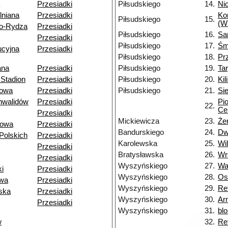
Przesiadki
Piłsudskiego
14.
Nic
lniana
Przesiadki
Ko
Piłsudskiego
15.
(W
o-Rydza
Przesiadki
Piłsudskiego
16.
Sa
Przesiadki
Piłsudskiego
17.
Śm
ucyjna
Przesiadki
Piłsudskiego
18.
Pr
ana
Przesiadki
Piłsudskiego
19.
Ta
Stadion
Przesiadki
Piłsudskiego
20.
Kil
owa
Przesiadki
Piłsudskiego
21.
Si
nwalidów
Przesiadki
Pi
22.
Ce
Przesiadki
Mickiewicza
23.
Że
towa
Przesiadki
Bandurskiego
24.
Dw
Polskich
Przesiadki
Karolewska
25.
Wi
Przesiadki
Bratysławska
26.
Wr
Przesiadki
Wyszyńskiego
27.
Wa
i
Przesiadki
Wyszyńskiego
28.
Os
owa
Przesiadki
Wyszyńskiego
29.
Re
ska
Przesiadki
Wyszyńskiego
30.
Ar
Przesiadki
Wyszyńskiego
31.
bl
w
32.
Ret