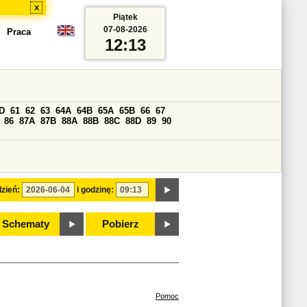
x
Piątek
07-08-2026
Praca
12:13
D
61
62
63
64A
64B
65A
65B
66
67
86
87A
87B
88A
88B
88C
88D
89
90
zień:
i godzinę:
Schematy
Pobierz
Pomoc