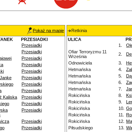
Pokaż na mapie
Retkinia
TANEK
PRZESIADKI
ULICA
PR
Przesiadki
1.
Ol
Przesiadki
Ofiar Terroryzmu 11
2.
Del
Września
ajowej
Przesiadki
Odnowiciela
3.
He
ka
Przesiadki
Hetmańska
4.
Za
ki
Przesiadki
Hetmańska
5.
Dą
-Janke
Przesiadki
Hetmańska
6.
Za
skiego
Przesiadki
Hetmańska
7.
Ja
a
Przesiadki
Rokicińska
8.
Ks
ź Kaliska
Przesiadki
Rokicińska
9.
Le
iego
Przesiadki
Rokicińska
10.
Go
wska
Przesiadki
m
Rokicińska
11.
Ro
wicza
Przesiadki
Rokicińska
12.
Ma
ego
Przesiadki
Piłsudskiego
13.
Wi