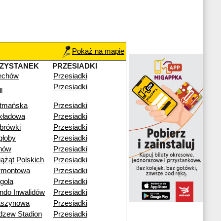
Pokaż na mapie
ZYSTANEK
PRZESIADKI
echów
Przesiadki
Przesiadki
l
tmańska
Przesiadki
kładowa
Przesiadki
brówki
Przesiadki
głoby
Przesiadki
nów
Przesiadki
iążąt Polskich
Przesiadki
rmontowa
Przesiadki
gola
Przesiadki
ndo Inwalidów
Przesiadki
szynowa
Przesiadki
dzew Stadion
Przesiadki