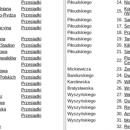
Przesiadki
Piłsudskiego
14.
Nic
lniana
Przesiadki
Ko
Piłsudskiego
15.
(W
o-Rydza
Przesiadki
Piłsudskiego
16.
Sa
Przesiadki
Piłsudskiego
17.
Śm
ucyjna
Przesiadki
Piłsudskiego
18.
Pr
ana
Przesiadki
Piłsudskiego
19.
Ta
Stadion
Przesiadki
Piłsudskiego
20.
Kil
owa
Przesiadki
Piłsudskiego
21.
Si
nwalidów
Przesiadki
Pi
22.
Ce
Przesiadki
Mickiewicza
23.
Że
towa
Przesiadki
Bandurskiego
24.
Dw
Polskich
Przesiadki
Karolewska
25.
Wi
Przesiadki
Bratysławska
26.
Wr
Przesiadki
Wyszyńskiego
27.
Wa
i
Przesiadki
Wyszyńskiego
28.
Os
owa
Przesiadki
Wyszyńskiego
29.
Re
ska
Przesiadki
Wyszyńskiego
30.
Ar
Przesiadki
Wyszyńskiego
31.
bl
w
32.
Ret