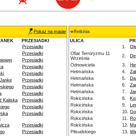
Pokaż na mapie
Retkinia
TANEK
PRZESIADKI
ULICA
PR
Przesiadki
1.
Ol
Przesiadki
Ofiar Terroryzmu 11
2.
Del
Września
ajowej
Przesiadki
Odnowiciela
3.
He
ka
Przesiadki
Hetmańska
4.
Za
ki
Przesiadki
Hetmańska
5.
Dą
-Janke
Przesiadki
Hetmańska
6.
Za
skiego
Przesiadki
Hetmańska
7.
Ja
a
Przesiadki
Rokicińska
8.
Ks
ź Kaliska
Przesiadki
Rokicińska
9.
Le
iego
Przesiadki
Rokicińska
10.
Go
wska
Przesiadki
m
Rokicińska
11.
Ro
wicza
Przesiadki
Rokicińska
12.
Ma
ego
Przesiadki
Piłsudskiego
13.
Wi