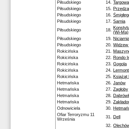
Piłsudskiego
14.
Targowa
Piłsudskiego
15.
Przędza
Piłsudskiego
16.
Śmigłeg
Piłsudskiego
17.
Sarnia
Konstyt
Piłsudskiego
18.
(Wi-Ma)
Piłsudskiego
19.
Niciarni
Piłsudskiego
20.
Widzew 
Rokicińska
21.
Maszyn
Rokicińska
22.
Rondo I
Rokicińska
23.
Gogola
Rokicińska
24.
Lermon
Rokicińska
25.
Książąt 
Hetmańska
26.
Janów
Hetmańska
27.
Zagłoby
Hetmańska
28.
Dąbrówk
Hetmańska
29.
Zakład
Odnowiciela
30.
Hetmań
Ofiar Terroryzmu 11
31.
Dell
Września
32.
Olechó