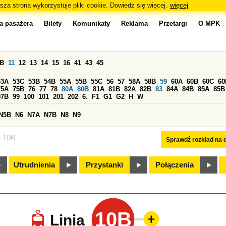
sza strona wykorzystuje pliki cookie. Dowiedz się więcej.
więcej
a pasażera
Bilety
Komunikaty
Reklama
Przetargi
O MPK
0B
11
12
13
14
15
16
41
43
45
53A
53C
53B
54B
55A
55B
55C
56
57
58A
58B
59
60A
60B
60C
60
75A
75B
76
77
78
80A
80B
81A
81B
82A
82B
83
84A
84B
85A
85B
97B
99
100
101
201
202
6.
F1
G1
G2
H
W
N5B
N6
N7A
N7B
N8
N9
a 10B
Sprawdź rozkład na d
Utrudnienia
Przystanki
Połączenia
10B
Linia