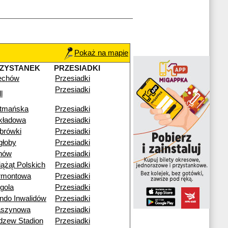
Pokaż na mapie
ZYSTANEK
PRZESIADKI
echów
Przesiadki
Przesiadki
l
tmańska
Przesiadki
kładowa
Przesiadki
brówki
Przesiadki
głoby
Przesiadki
nów
Przesiadki
iążąt Polskich
Przesiadki
rmontowa
Przesiadki
gola
Przesiadki
ndo Inwalidów
Przesiadki
szynowa
Przesiadki
dzew Stadion
Przesiadki