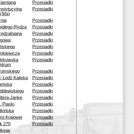
iarniana
Przesiadki
nstytucyjna
Przesiadki
i-Ma)
rnia
Przesiadki
igłego-Rydza
Przesiadki
zędzalniana
Przesiadki
rgowa
Przesiadki
ińskiego
Przesiadki
enkiewicza
Przesiadki
otrkowska
Przesiadki
ntrum
romskiego
Przesiadki
. Łódź Kaliska
Przesiadki
leńska
Przesiadki
óblewskiego
Przesiadki
ltera-Janke
Przesiadki
. Piaski
Przesiadki
tkińska
Przesiadki
mii Krajowej
Przesiadki
ok 270
Przesiadki
kinia