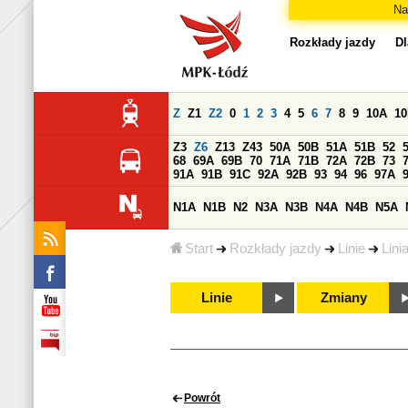
Na
Rozkłady jazdy
Dl
Z
Z1
Z2
0
1
2
3
4
5
6
7
8
9
10A
1
Z3
Z6
Z13
Z43
50A
50B
51A
51B
52
68
69A
69B
70
71A
71B
72A
72B
73
91A
91B
91C
92A
92B
93
94
96
97A
N1A
N1B
N2
N3A
N3B
N4A
N4B
N5A
Start
Rozkłady jazdy
Linie
Lini
Linie
Zmiany
Powrót