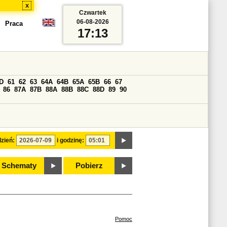
x
Czwartek
06-08-2026
Praca
17:13
D
61
62
63
64A
64B
65A
65B
66
67
86
87A
87B
88A
88B
88C
88D
89
90
zień:
i godzinę:
Schematy
Pobierz
Pomoc