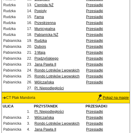
Rudzka
13.
Cienista NŻ
Przesiadki
Rudzka
14.
Popioły
Przesiadki
Rudzka
15.
Farna
Przesiadki
Rudzka
16.
Przestrzenna
Przesiadki
Rudzka
17.
Municypalna
Przesiadki
Rudzka
18.
Pabianicka NŻ
Przesiadki
Pabianicka
19.
Rudzka
Przesiadki
Pabianicka
20.
Dubois
Przesiadki
Pabianicka
21.
3 Maja
Przesiadki
Pabianicka
22.
Prądzyńskiego
Przesiadki
Pabianicka
23.
Jana Pawła II
Przesiadki
Pabianicka
24.
Rondo Lotników Lwowskich
Przesiadki
Pabianicka
25.
Rondo Lotników Lwowskich
Przesiadki
Pabianicka
26.
Wólczańska
Przesiadki
27.
Pl. Niepodległości
CT Ptak Mandoria
Pokaż na mapie
ULICA
PRZYSTANEK
PRZESIADKI
1.
Pl. Niepodległości
Przesiadki
Pabianicka
2.
Wólczańska
Przesiadki
Pabianicka
3.
Rondo Lotników Lwowskich
Przesiadki
Pabianicka
4.
Jana Pawła II
Przesiadki