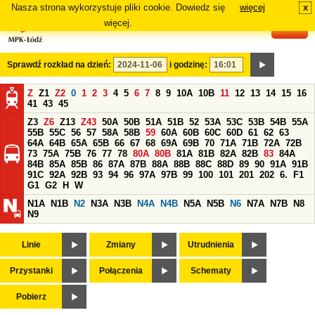
Nasza strona wykorzystuje pliki cookie. Dowiedz się
więcej
x
#
więcej.
Sprawdź rozkład na dzień:
i godzinę:
Z
Z1
Z2
0
1
2
3
4
5
6
7
8
9
10A
10B
11
12
13
14
15
16
41
43
45
Z3
Z6
Z13
Z43
50A
50B
51A
51B
52
53A
53C
53B
54B
55A
55B
55C
56
57
58A
58B
59
60A
60B
60C
60D
61
62
63
64A
64B
65A
65B
66
67
68
69A
69B
70
71A
71B
72A
72B
73
75A
75B
76
77
78
80A
80B
81A
81B
82A
82B
83
84A
84B
85A
85B
86
87A
87B
88A
88B
88C
88D
89
90
91A
91B
91C
92A
92B
93
94
96
97A
97B
99
100
101
201
202
6.
F1
G1
G2
H
W
N1A
N1B
N2
N3A
N3B
N4A
N4B
N5A
N5B
N6
N7A
N7B
N8
N9
Linie
Zmiany
Utrudnienia
Przystanki
Połączenia
Schematy
Pobierz