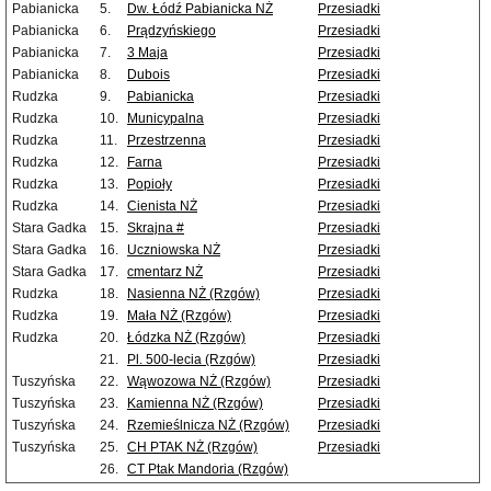
Pabianicka
5.
Dw. Łódź Pabianicka NŻ
Przesiadki
Pabianicka
6.
Prądzyńskiego
Przesiadki
Pabianicka
7.
3 Maja
Przesiadki
Pabianicka
8.
Dubois
Przesiadki
Rudzka
9.
Pabianicka
Przesiadki
Rudzka
10.
Municypalna
Przesiadki
Rudzka
11.
Przestrzenna
Przesiadki
Rudzka
12.
Farna
Przesiadki
Rudzka
13.
Popioły
Przesiadki
Rudzka
14.
Cienista NŻ
Przesiadki
Stara Gadka
15.
Skrajna #
Przesiadki
Stara Gadka
16.
Uczniowska NŻ
Przesiadki
Stara Gadka
17.
cmentarz NŻ
Przesiadki
Rudzka
18.
Nasienna NŻ (Rzgów)
Przesiadki
Rudzka
19.
Mała NŻ (Rzgów)
Przesiadki
Rudzka
20.
Łódzka NŻ (Rzgów)
Przesiadki
21.
Pl. 500-lecia (Rzgów)
Przesiadki
Tuszyńska
22.
Wąwozowa NŻ (Rzgów)
Przesiadki
Tuszyńska
23.
Kamienna NŻ (Rzgów)
Przesiadki
Tuszyńska
24.
Rzemieślnicza NŻ (Rzgów)
Przesiadki
Tuszyńska
25.
CH PTAK NŻ (Rzgów)
Przesiadki
26.
CT Ptak Mandoria (Rzgów)