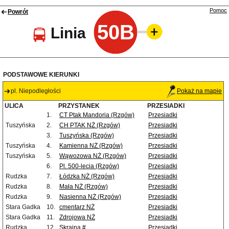
Pomoc
Powrót
50B
Linia
PODSTAWOWE KIERUNKI
pl. Niepodległości
Pokaż na mapie
ULICA
PRZYSTANEK
PRZESIADKI
1.
CT Ptak Mandoria (Rzgów)
Przesiadki
Tuszyńska
2.
CH PTAK NŻ (Rzgów)
Przesiadki
3.
Tuszyńska (Rzgów)
Przesiadki
Tuszyńska
4.
Kamienna NŻ (Rzgów)
Przesiadki
Tuszyńska
5.
Wąwozowa NŻ (Rzgów)
Przesiadki
6.
Pl. 500-lecia (Rzgów)
Przesiadki
Rudzka
7.
Łódzka NŻ (Rzgów)
Przesiadki
Rudzka
8.
Mała NŻ (Rzgów)
Przesiadki
Rudzka
9.
Nasienna NŻ (Rzgów)
Przesiadki
Stara Gadka
10.
cmentarz NŻ
Przesiadki
Stara Gadka
11.
Zdrojowa NŻ
Przesiadki
Rudzka
12.
Skrajna #
Przesiadki