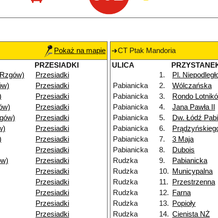
Pokaż na mapie
CT Ptak Mandoria
PRZESIADKI
ULICA
PRZYSTANE
(Rzgów)
Przesiadki
1.
Pl. Niepodległ
ów)
Przesiadki
Pabianicka
2.
Wólczańska
)
Przesiadki
Pabianicka
3.
Rondo Lotnik
ów)
Przesiadki
Pabianicka
4.
Jana Pawła II
gów)
Przesiadki
Pabianicka
5.
Dw. Łódź Pab
w)
Przesiadki
Pabianicka
6.
Prądzyńskieg
)
Przesiadki
Pabianicka
7.
3 Maja
Przesiadki
Pabianicka
8.
Dubois
ów)
Przesiadki
Rudzka
9.
Pabianicka
Przesiadki
Rudzka
10.
Municypalna
Przesiadki
Rudzka
11.
Przestrzenna
Przesiadki
Rudzka
12.
Farna
Przesiadki
Rudzka
13.
Popioły
Przesiadki
Rudzka
14.
Cienista NŻ