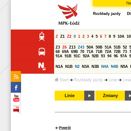
Na
Rozkłady jazdy
Dl
Z
Z1
Z2
0
1
2
3
4
5
6
7
8
9
10A
1
Z3
Z6
Z13
Z43
50A
50B
51A
51B
52
68
69A
69B
70
71A
71B
72A
72B
73
91A
91B
91C
92A
92B
93
94
96
97A
N1A
N1B
N2
N3A
N3B
N4A
N4B
N5A
Start
Rozkłady jazdy
Linie
Lini
Linie
Zmiany
Powrót