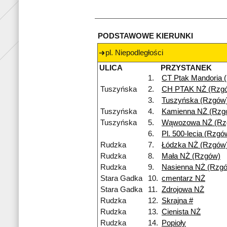
PODSTAWOWE KIERUNKI
pl. Niepodległości
ULICA
PRZYSTANEK
1.
CT Ptak Mandoria 
Tuszyńska
2.
CH PTAK NŻ (Rzg
3.
Tuszyńska (Rzgów
Tuszyńska
4.
Kamienna NŻ (Rzg
Tuszyńska
5.
Wąwozowa NŻ (Rz
6.
Pl. 500-lecia (Rzgó
Rudzka
7.
Łódzka NŻ (Rzgów
Rudzka
8.
Mała NŻ (Rzgów)
Rudzka
9.
Nasienna NŻ (Rzg
Stara Gadka
10.
cmentarz NŻ
Stara Gadka
11.
Zdrojowa NŻ
Rudzka
12.
Skrajna #
Rudzka
13.
Cienista NŻ
Rudzka
14.
Popioły