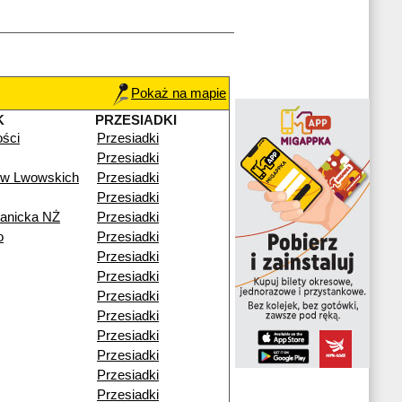
Pokaż na mapie
K
PRZESIADKI
ości
Przesiadki
Przesiadki
ów Lwowskich
Przesiadki
Przesiadki
ianicka NŻ
Przesiadki
o
Przesiadki
Przesiadki
Przesiadki
Przesiadki
Przesiadki
Przesiadki
Przesiadki
Przesiadki
Przesiadki