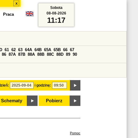
x
Sobota
08-08-2026
Praca
11:17
D
61
62
63
64A
64B
65A
65B
66
67
86
87A
87B
88A
88B
88C
88D
89
90
zień:
i godzinę:
Schematy
Pobierz
Pomoc