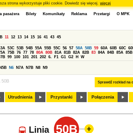
sza strona wykorzystuje pliki cookie. Dowiedz się więcej.
więcej
a pasażera
Bilety
Komunikaty
Reklama
Przetargi
O MPK
0B
11
12
13
14
15
16
41
43
45
53A
53C
53B
54B
55A
55B
55C
56
57
58A
58B
59
60A
60B
60C
60
75A
75B
76
77
78
80A
80B
81A
81B
82A
82B
83
84A
84B
85A
85B
97B
99
100
101
201
202
6.
F1
G1
G2
H
W
N5B
N6
N7A
N7B
N8
N9
a 50B
Sprawdź rozkład na d
Utrudnienia
Przystanki
Połączenia
50B
Linia