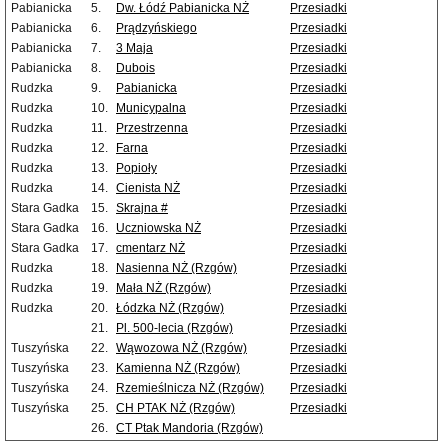
Pabianicka
5.
Dw. Łódź Pabianicka NŻ
Przesiadki
Pabianicka
6.
Prądzyńskiego
Przesiadki
Pabianicka
7.
3 Maja
Przesiadki
Pabianicka
8.
Dubois
Przesiadki
Rudzka
9.
Pabianicka
Przesiadki
Rudzka
10.
Municypalna
Przesiadki
Rudzka
11.
Przestrzenna
Przesiadki
Rudzka
12.
Farna
Przesiadki
Rudzka
13.
Popioły
Przesiadki
Rudzka
14.
Cienista NŻ
Przesiadki
Stara Gadka
15.
Skrajna #
Przesiadki
Stara Gadka
16.
Uczniowska NŻ
Przesiadki
Stara Gadka
17.
cmentarz NŻ
Przesiadki
Rudzka
18.
Nasienna NŻ (Rzgów)
Przesiadki
Rudzka
19.
Mała NŻ (Rzgów)
Przesiadki
Rudzka
20.
Łódzka NŻ (Rzgów)
Przesiadki
21.
Pl. 500-lecia (Rzgów)
Przesiadki
Tuszyńska
22.
Wąwozowa NŻ (Rzgów)
Przesiadki
Tuszyńska
23.
Kamienna NŻ (Rzgów)
Przesiadki
Tuszyńska
24.
Rzemieślnicza NŻ (Rzgów)
Przesiadki
Tuszyńska
25.
CH PTAK NŻ (Rzgów)
Przesiadki
26.
CT Ptak Mandoria (Rzgów)