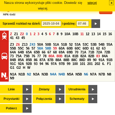
Nasza strona wykorzystuje pliki cookie. Dowiedz się
więcej
x
#
więcej.
Sprawdź rozkład na dzień:
i godzinę:
Z
Z1
Z2
0
1
2
3
4
5
6
7
8
9
10A
10B
11
12
13
14
15
16
41
43
45
Z3
Z6
Z13
Z43
50A
50B
51A
51B
52
53A
53C
53B
54B
55A
55B
55C
56
57
58A
58B
59
60A
60B
60C
60D
61
62
63
64A
64B
65A
65B
66
67
68
69A
69B
70
71A
71B
72A
72B
73
75A
75B
76
77
78
80A
80B
81A
81B
82A
82B
83
84A
84B
85A
85B
86
87A
87B
88A
88B
88C
88D
89
90
91A
91B
91C
92A
92B
93
94
96
97A
97B
99
100
101
201
202
6.
F1
G1
G2
H
W
N1A
N1B
N2
N3A
N3B
N4A
N4B
N5A
N5B
N6
N7A
N7B
N8
N9
Linie
Zmiany
Utrudnienia
Przystanki
Połączenia
Schematy
Pobierz