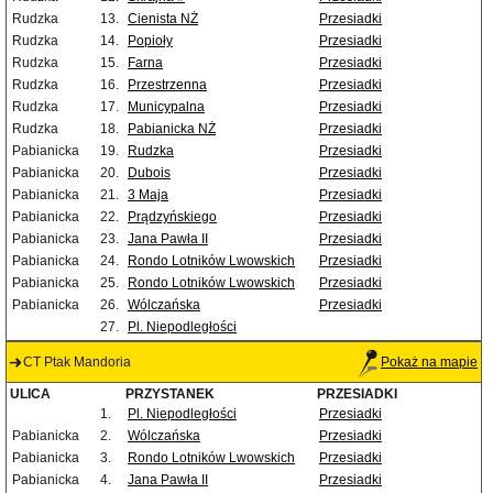
Rudzka
13.
Cienista NŻ
Przesiadki
Rudzka
14.
Popioły
Przesiadki
Rudzka
15.
Farna
Przesiadki
Rudzka
16.
Przestrzenna
Przesiadki
Rudzka
17.
Municypalna
Przesiadki
Rudzka
18.
Pabianicka NŻ
Przesiadki
Pabianicka
19.
Rudzka
Przesiadki
Pabianicka
20.
Dubois
Przesiadki
Pabianicka
21.
3 Maja
Przesiadki
Pabianicka
22.
Prądzyńskiego
Przesiadki
Pabianicka
23.
Jana Pawła II
Przesiadki
Pabianicka
24.
Rondo Lotników Lwowskich
Przesiadki
Pabianicka
25.
Rondo Lotników Lwowskich
Przesiadki
Pabianicka
26.
Wólczańska
Przesiadki
27.
Pl. Niepodległości
CT Ptak Mandoria
Pokaż na mapie
ULICA
PRZYSTANEK
PRZESIADKI
1.
Pl. Niepodległości
Przesiadki
Pabianicka
2.
Wólczańska
Przesiadki
Pabianicka
3.
Rondo Lotników Lwowskich
Przesiadki
Pabianicka
4.
Jana Pawła II
Przesiadki