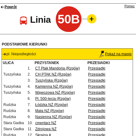
Pomoc
Powrót
50B
Linia
PODSTAWOWE KIERUNKI
pl. Niepodległości
Pokaż na mapie
ULICA
PRZYSTANEK
PRZESIADKI
1.
CT Ptak Mandoria (Rzgów)
Przesiadki
Tuszyńska
2.
CH PTAK NŻ (Rzgów)
Przesiadki
3.
Tuszyńska (Rzgów)
Przesiadki
Tuszyńska
4.
Kamienna NŻ (Rzgów)
Przesiadki
Tuszyńska
5.
Wąwozowa NŻ (Rzgów)
Przesiadki
6.
Pl. 500-lecia (Rzgów)
Przesiadki
Rudzka
7.
Łódzka NŻ (Rzgów)
Przesiadki
Rudzka
8.
Mała NŻ (Rzgów)
Przesiadki
Rudzka
9.
Nasienna NŻ (Rzgów)
Przesiadki
Stara Gadka
10.
cmentarz NŻ
Przesiadki
Stara Gadka
11.
Zdrojowa NŻ
Przesiadki
Rudzka
12.
Skrajna #
Przesiadki