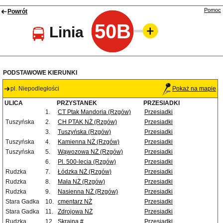
Pomoc
Powrót
50B
Linia
PODSTAWOWE KIERUNKI
pl. Niepodległości
Pokaż na mapie
ULICA
PRZYSTANEK
PRZESIADKI
1.
CT Ptak Mandoria (Rzgów)
Przesiadki
Tuszyńska
2.
CH PTAK NŻ (Rzgów)
Przesiadki
3.
Tuszyńska (Rzgów)
Przesiadki
Tuszyńska
4.
Kamienna NŻ (Rzgów)
Przesiadki
Tuszyńska
5.
Wąwozowa NŻ (Rzgów)
Przesiadki
6.
Pl. 500-lecia (Rzgów)
Przesiadki
Rudzka
7.
Łódzka NŻ (Rzgów)
Przesiadki
Rudzka
8.
Mała NŻ (Rzgów)
Przesiadki
Rudzka
9.
Nasienna NŻ (Rzgów)
Przesiadki
Stara Gadka
10.
cmentarz NŻ
Przesiadki
Stara Gadka
11.
Zdrojowa NŻ
Przesiadki
Rudzka
12.
Skrajna #
Przesiadki