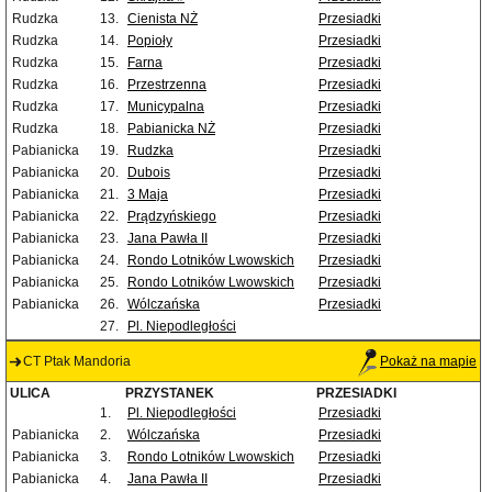
Rudzka
13.
Cienista NŻ
Przesiadki
Rudzka
14.
Popioły
Przesiadki
Rudzka
15.
Farna
Przesiadki
Rudzka
16.
Przestrzenna
Przesiadki
Rudzka
17.
Municypalna
Przesiadki
Rudzka
18.
Pabianicka NŻ
Przesiadki
Pabianicka
19.
Rudzka
Przesiadki
Pabianicka
20.
Dubois
Przesiadki
Pabianicka
21.
3 Maja
Przesiadki
Pabianicka
22.
Prądzyńskiego
Przesiadki
Pabianicka
23.
Jana Pawła II
Przesiadki
Pabianicka
24.
Rondo Lotników Lwowskich
Przesiadki
Pabianicka
25.
Rondo Lotników Lwowskich
Przesiadki
Pabianicka
26.
Wólczańska
Przesiadki
27.
Pl. Niepodległości
CT Ptak Mandoria
Pokaż na mapie
ULICA
PRZYSTANEK
PRZESIADKI
1.
Pl. Niepodległości
Przesiadki
Pabianicka
2.
Wólczańska
Przesiadki
Pabianicka
3.
Rondo Lotników Lwowskich
Przesiadki
Pabianicka
4.
Jana Pawła II
Przesiadki