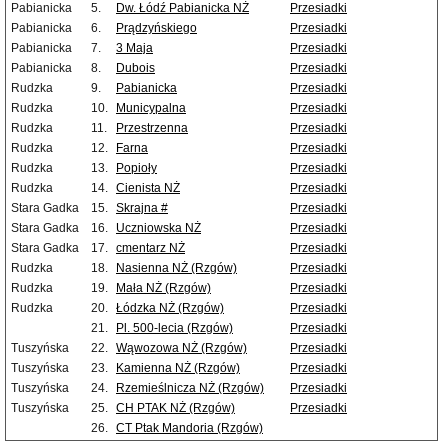
Pabianicka
5.
Dw. Łódź Pabianicka NŻ
Przesiadki
Pabianicka
6.
Prądzyńskiego
Przesiadki
Pabianicka
7.
3 Maja
Przesiadki
Pabianicka
8.
Dubois
Przesiadki
Rudzka
9.
Pabianicka
Przesiadki
Rudzka
10.
Municypalna
Przesiadki
Rudzka
11.
Przestrzenna
Przesiadki
Rudzka
12.
Farna
Przesiadki
Rudzka
13.
Popioły
Przesiadki
Rudzka
14.
Cienista NŻ
Przesiadki
Stara Gadka
15.
Skrajna #
Przesiadki
Stara Gadka
16.
Uczniowska NŻ
Przesiadki
Stara Gadka
17.
cmentarz NŻ
Przesiadki
Rudzka
18.
Nasienna NŻ (Rzgów)
Przesiadki
Rudzka
19.
Mała NŻ (Rzgów)
Przesiadki
Rudzka
20.
Łódzka NŻ (Rzgów)
Przesiadki
21.
Pl. 500-lecia (Rzgów)
Przesiadki
Tuszyńska
22.
Wąwozowa NŻ (Rzgów)
Przesiadki
Tuszyńska
23.
Kamienna NŻ (Rzgów)
Przesiadki
Tuszyńska
24.
Rzemieślnicza NŻ (Rzgów)
Przesiadki
Tuszyńska
25.
CH PTAK NŻ (Rzgów)
Przesiadki
26.
CT Ptak Mandoria (Rzgów)