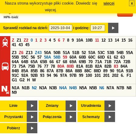
Nasza strona wykorzystuje pliki cookie. Dowiedz się
więcej
x
#
więcej.
Sprawdź rozkład na dzień:
i godzinę:
Z
Z1
Z2
0
1
2
3
4
5
6
7
8
9
10A
10B
11
12
13
14
15
16
41
43
45
Z3
Z6
Z13
Z43
50A
50B
51A
51B
52
53A
53C
53B
54B
55A
55B
55C
56
57
58A
58B
59
60A
60B
60C
60D
61
62
63
64A
64B
65A
65B
66
67
68
69A
69B
70
71A
71B
72A
72B
73
75A
75B
76
77
78
80A
80B
81A
81B
82A
82B
83
84A
84B
85A
85B
86
87A
87B
88A
88B
88C
88D
89
90
91A
91B
91C
92A
92B
93
94
96
97A
97B
99
100
101
201
202
6.
F1
G1
G2
H
W
N1A
N1B
N2
N3A
N3B
N4A
N4B
N5A
N5B
N6
N7A
N7B
N8
N9
Linie
Zmiany
Utrudnienia
Przystanki
Połączenia
Schematy
Pobierz