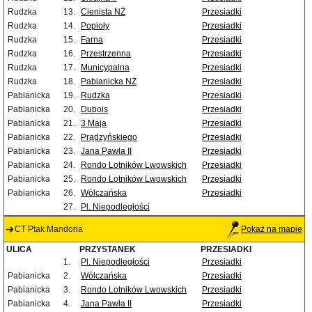
Rudzka
13.
Cienista NŻ
Przesiadki
Rudzka
14.
Popioły
Przesiadki
Rudzka
15.
Farna
Przesiadki
Rudzka
16.
Przestrzenna
Przesiadki
Rudzka
17.
Municypalna
Przesiadki
Rudzka
18.
Pabianicka NŻ
Przesiadki
Pabianicka
19.
Rudzka
Przesiadki
Pabianicka
20.
Dubois
Przesiadki
Pabianicka
21.
3 Maja
Przesiadki
Pabianicka
22.
Prądzyńskiego
Przesiadki
Pabianicka
23.
Jana Pawła II
Przesiadki
Pabianicka
24.
Rondo Lotników Lwowskich
Przesiadki
Pabianicka
25.
Rondo Lotników Lwowskich
Przesiadki
Pabianicka
26.
Wólczańska
Przesiadki
27.
Pl. Niepodległości
CT Ptak Mandoria
Pokaż na mapie
ULICA
PRZYSTANEK
PRZESIADKI
1.
Pl. Niepodległości
Przesiadki
Pabianicka
2.
Wólczańska
Przesiadki
Pabianicka
3.
Rondo Lotników Lwowskich
Przesiadki
Pabianicka
4.
Jana Pawła II
Przesiadki