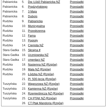
Pabianicka
5.
Dw. Łódź Pabianicka NŻ
Przesiadki
Pabianicka
6.
Prądzyńskiego
Przesiadki
Pabianicka
7.
3 Maja
Przesiadki
Pabianicka
8.
Dubois
Przesiadki
Rudzka
9.
Pabianicka
Przesiadki
Rudzka
10.
Municypalna
Przesiadki
Rudzka
11.
Przestrzenna
Przesiadki
Rudzka
12.
Farna
Przesiadki
Rudzka
13.
Popioły
Przesiadki
Rudzka
14.
Cienista NŻ
Przesiadki
Stara Gadka
15.
Skrajna #
Przesiadki
Stara Gadka
16.
Uczniowska NŻ
Przesiadki
Stara Gadka
17.
cmentarz NŻ
Przesiadki
Rudzka
18.
Nasienna NŻ (Rzgów)
Przesiadki
Rudzka
19.
Mała NŻ (Rzgów)
Przesiadki
Rudzka
20.
Łódzka NŻ (Rzgów)
Przesiadki
21.
Pl. 500-lecia (Rzgów)
Przesiadki
Tuszyńska
22.
Wąwozowa NŻ (Rzgów)
Przesiadki
Tuszyńska
23.
Kamienna NŻ (Rzgów)
Przesiadki
Tuszyńska
24.
Rzemieślnicza NŻ (Rzgów)
Przesiadki
Tuszyńska
25.
CH PTAK NŻ (Rzgów)
Przesiadki
26.
CT Ptak Mandoria (Rzgów)