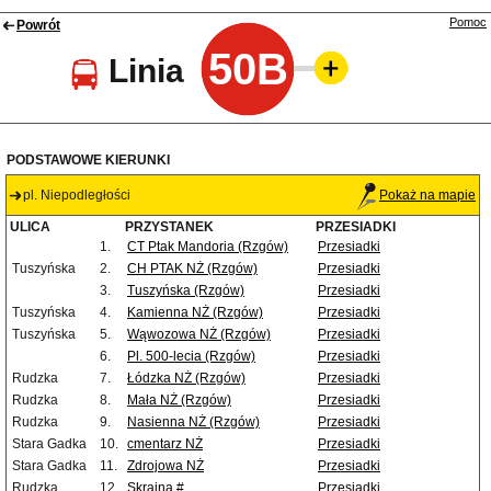
Pomoc
Powrót
50B
Linia
PODSTAWOWE KIERUNKI
pl. Niepodległości
Pokaż na mapie
ULICA
PRZYSTANEK
PRZESIADKI
1.
CT Ptak Mandoria (Rzgów)
Przesiadki
Tuszyńska
2.
CH PTAK NŻ (Rzgów)
Przesiadki
3.
Tuszyńska (Rzgów)
Przesiadki
Tuszyńska
4.
Kamienna NŻ (Rzgów)
Przesiadki
Tuszyńska
5.
Wąwozowa NŻ (Rzgów)
Przesiadki
6.
Pl. 500-lecia (Rzgów)
Przesiadki
Rudzka
7.
Łódzka NŻ (Rzgów)
Przesiadki
Rudzka
8.
Mała NŻ (Rzgów)
Przesiadki
Rudzka
9.
Nasienna NŻ (Rzgów)
Przesiadki
Stara Gadka
10.
cmentarz NŻ
Przesiadki
Stara Gadka
11.
Zdrojowa NŻ
Przesiadki
Rudzka
12.
Skrajna #
Przesiadki