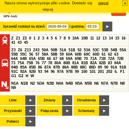
Nasza strona wykorzystuje pliki cookie. Dowiedz się
więcej
x
#
więcej.
Sprawdź rozkład na dzień:
i godzinę:
Z
Z1
Z2
0
1
2
3
4
5
6
7
8
9
10A
10B
11
12
13
14
15
16
41
43
45
Z3
Z6
Z13
Z43
50A
50B
51A
51B
52
53A
53C
53B
54B
55A
55B
55C
56
57
58A
58B
59
60A
60B
60C
60D
61
62
63
64A
64B
65A
65B
66
67
68
69A
69B
70
71A
71B
72A
72B
73
75A
75B
76
77
78
80A
80B
81A
81B
82A
82B
83
84A
84B
85A
85B
86
87A
87B
88A
88B
88C
88D
89
90
91A
91B
91C
92A
92B
93
94
96
97A
97B
99
100
101
201
202
6.
F1
G1
G2
H
W
N1A
N1B
N2
N3A
N3B
N4A
N4B
N5A
N5B
N6
N7A
N7B
N8
N9
Linie
Zmiany
Utrudnienia
Przystanki
Połączenia
Schematy
Pobierz