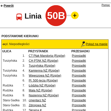
Pomoc
Powrót
50B
Linia
PODSTAWOWE KIERUNKI
pl. Niepodległości
Pokaż na mapie
ULICA
PRZYSTANEK
PRZESIADKI
1.
CT Ptak Mandoria (Rzgów)
Przesiadki
Tuszyńska
2.
CH PTAK NŻ (Rzgów)
Przesiadki
3.
Tuszyńska (Rzgów)
Przesiadki
Tuszyńska
4.
Kamienna NŻ (Rzgów)
Przesiadki
Tuszyńska
5.
Wąwozowa NŻ (Rzgów)
Przesiadki
6.
Pl. 500-lecia (Rzgów)
Przesiadki
Rudzka
7.
Łódzka NŻ (Rzgów)
Przesiadki
Rudzka
8.
Mała NŻ (Rzgów)
Przesiadki
Rudzka
9.
Nasienna NŻ (Rzgów)
Przesiadki
Stara Gadka
10.
cmentarz NŻ
Przesiadki
Stara Gadka
11.
Zdrojowa NŻ
Przesiadki
Rudzka
12.
Skrajna #
Przesiadki