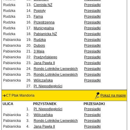
Rudzka
13.
Cienista NŻ
Przesiadki
Rudzka
14.
Popioły
Przesiadki
Rudzka
15.
Farna
Przesiadki
Rudzka
16.
Przestrzenna
Przesiadki
Rudzka
17.
Municypalna
Przesiadki
Rudzka
18.
Pabianicka NŻ
Przesiadki
Pabianicka
19.
Rudzka
Przesiadki
Pabianicka
20.
Dubois
Przesiadki
Pabianicka
21.
3 Maja
Przesiadki
Pabianicka
22.
Prądzyńskiego
Przesiadki
Pabianicka
23.
Jana Pawła II
Przesiadki
Pabianicka
24.
Rondo Lotników Lwowskich
Przesiadki
Pabianicka
25.
Rondo Lotników Lwowskich
Przesiadki
Pabianicka
26.
Wólczańska
Przesiadki
27.
Pl. Niepodległości
CT Ptak Mandoria
Pokaż na mapie
ULICA
PRZYSTANEK
PRZESIADKI
1.
Pl. Niepodległości
Przesiadki
Pabianicka
2.
Wólczańska
Przesiadki
Pabianicka
3.
Rondo Lotników Lwowskich
Przesiadki
Pabianicka
4.
Jana Pawła II
Przesiadki