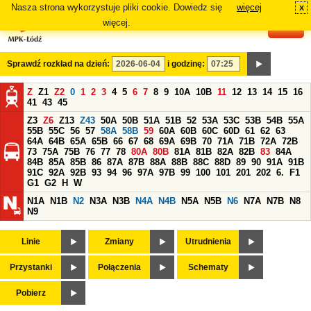
Nasza strona wykorzystuje pliki cookie. Dowiedz się
więcej
x
#
więcej.
Sprawdź rozkład na dzień:
i godzinę:
Z
Z1
Z2
0
1
2
3
4
5
6
7
8
9
10A
10B
11
12
13
14
15
16
41
43
45
Z3
Z6
Z13
Z43
50A
50B
51A
51B
52
53A
53C
53B
54B
55A
55B
55C
56
57
58A
58B
59
60A
60B
60C
60D
61
62
63
64A
64B
65A
65B
66
67
68
69A
69B
70
71A
71B
72A
72B
73
75A
75B
76
77
78
80A
80B
81A
81B
82A
82B
83
84A
84B
85A
85B
86
87A
87B
88A
88B
88C
88D
89
90
91A
91B
91C
92A
92B
93
94
96
97A
97B
99
100
101
201
202
6.
F1
G1
G2
H
W
N1A
N1B
N2
N3A
N3B
N4A
N4B
N5A
N5B
N6
N7A
N7B
N8
N9
Linie
Zmiany
Utrudnienia
Przystanki
Połączenia
Schematy
Pobierz