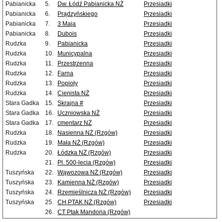
Pabianicka
5.
Dw. Łódź Pabianicka NŻ
Przesiadki
Pabianicka
6.
Prądzyńskiego
Przesiadki
Pabianicka
7.
3 Maja
Przesiadki
Pabianicka
8.
Dubois
Przesiadki
Rudzka
9.
Pabianicka
Przesiadki
Rudzka
10.
Municypalna
Przesiadki
Rudzka
11.
Przestrzenna
Przesiadki
Rudzka
12.
Farna
Przesiadki
Rudzka
13.
Popioły
Przesiadki
Rudzka
14.
Cienista NŻ
Przesiadki
Stara Gadka
15.
Skrajna #
Przesiadki
Stara Gadka
16.
Uczniowska NŻ
Przesiadki
Stara Gadka
17.
cmentarz NŻ
Przesiadki
Rudzka
18.
Nasienna NŻ (Rzgów)
Przesiadki
Rudzka
19.
Mała NŻ (Rzgów)
Przesiadki
Rudzka
20.
Łódzka NŻ (Rzgów)
Przesiadki
21.
Pl. 500-lecia (Rzgów)
Przesiadki
Tuszyńska
22.
Wąwozowa NŻ (Rzgów)
Przesiadki
Tuszyńska
23.
Kamienna NŻ (Rzgów)
Przesiadki
Tuszyńska
24.
Rzemieślnicza NŻ (Rzgów)
Przesiadki
Tuszyńska
25.
CH PTAK NŻ (Rzgów)
Przesiadki
26.
CT Ptak Mandoria (Rzgów)