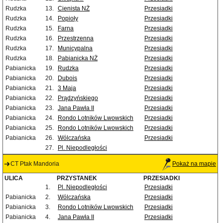
Rudzka
13.
Cienista NŻ
Przesiadki
Rudzka
14.
Popioły
Przesiadki
Rudzka
15.
Farna
Przesiadki
Rudzka
16.
Przestrzenna
Przesiadki
Rudzka
17.
Municypalna
Przesiadki
Rudzka
18.
Pabianicka NŻ
Przesiadki
Pabianicka
19.
Rudzka
Przesiadki
Pabianicka
20.
Dubois
Przesiadki
Pabianicka
21.
3 Maja
Przesiadki
Pabianicka
22.
Prądzyńskiego
Przesiadki
Pabianicka
23.
Jana Pawła II
Przesiadki
Pabianicka
24.
Rondo Lotników Lwowskich
Przesiadki
Pabianicka
25.
Rondo Lotników Lwowskich
Przesiadki
Pabianicka
26.
Wólczańska
Przesiadki
27.
Pl. Niepodległości
CT Ptak Mandoria
Pokaż na mapie
ULICA
PRZYSTANEK
PRZESIADKI
1.
Pl. Niepodległości
Przesiadki
Pabianicka
2.
Wólczańska
Przesiadki
Pabianicka
3.
Rondo Lotników Lwowskich
Przesiadki
Pabianicka
4.
Jana Pawła II
Przesiadki