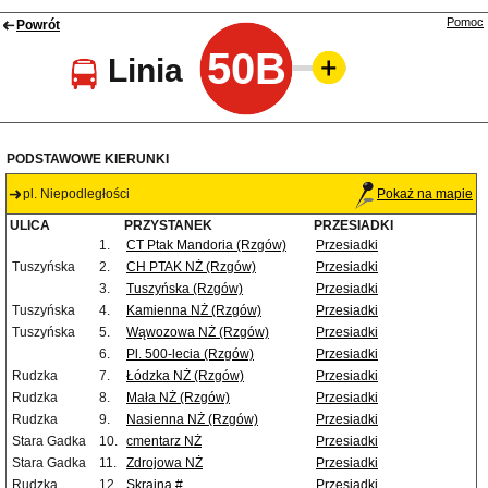
Pomoc
Powrót
50B
Linia
PODSTAWOWE KIERUNKI
pl. Niepodległości
Pokaż na mapie
ULICA
PRZYSTANEK
PRZESIADKI
1.
CT Ptak Mandoria (Rzgów)
Przesiadki
Tuszyńska
2.
CH PTAK NŻ (Rzgów)
Przesiadki
3.
Tuszyńska (Rzgów)
Przesiadki
Tuszyńska
4.
Kamienna NŻ (Rzgów)
Przesiadki
Tuszyńska
5.
Wąwozowa NŻ (Rzgów)
Przesiadki
6.
Pl. 500-lecia (Rzgów)
Przesiadki
Rudzka
7.
Łódzka NŻ (Rzgów)
Przesiadki
Rudzka
8.
Mała NŻ (Rzgów)
Przesiadki
Rudzka
9.
Nasienna NŻ (Rzgów)
Przesiadki
Stara Gadka
10.
cmentarz NŻ
Przesiadki
Stara Gadka
11.
Zdrojowa NŻ
Przesiadki
Rudzka
12.
Skrajna #
Przesiadki