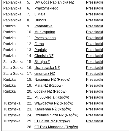
Pabianicka
5.
Dw. Łódź Pabianicka NŻ
Przesiadki
Pabianicka
6.
Prądzyńskiego
Przesiadki
Pabianicka
7.
3 Maja
Przesiadki
Pabianicka
8.
Dubois
Przesiadki
Rudzka
9.
Pabianicka
Przesiadki
Rudzka
10.
Municypalna
Przesiadki
Rudzka
11.
Przestrzenna
Przesiadki
Rudzka
12.
Farna
Przesiadki
Rudzka
13.
Popioły
Przesiadki
Rudzka
14.
Cienista NŻ
Przesiadki
Stara Gadka
15.
Skrajna #
Przesiadki
Stara Gadka
16.
Uczniowska NŻ
Przesiadki
Stara Gadka
17.
cmentarz NŻ
Przesiadki
Rudzka
18.
Nasienna NŻ (Rzgów)
Przesiadki
Rudzka
19.
Mała NŻ (Rzgów)
Przesiadki
Rudzka
20.
Łódzka NŻ (Rzgów)
Przesiadki
21.
Pl. 500-lecia (Rzgów)
Przesiadki
Tuszyńska
22.
Wąwozowa NŻ (Rzgów)
Przesiadki
Tuszyńska
23.
Kamienna NŻ (Rzgów)
Przesiadki
Tuszyńska
24.
Rzemieślnicza NŻ (Rzgów)
Przesiadki
Tuszyńska
25.
CH PTAK NŻ (Rzgów)
Przesiadki
26.
CT Ptak Mandoria (Rzgów)