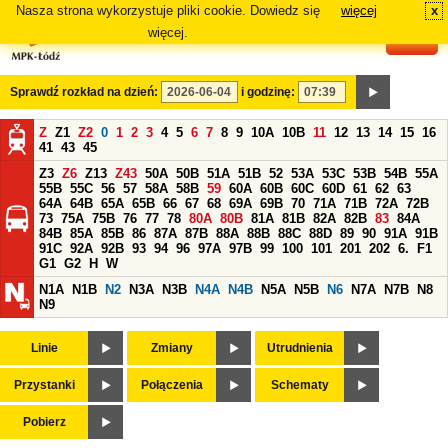
Nasza strona wykorzystuje pliki cookie. Dowiedz się
więcej
x
#
więcej.
Sprawdź rozkład na dzień:
i godzinę:
Z
Z1
Z2
0
1
2
3
4
5
6
7
8
9
10A
10B
11
12
13
14
15
16
41
43
45
Z3
Z6
Z13
Z43
50A
50B
51A
51B
52
53A
53C
53B
54B
55A
55B
55C
56
57
58A
58B
59
60A
60B
60C
60D
61
62
63
64A
64B
65A
65B
66
67
68
69A
69B
70
71A
71B
72A
72B
73
75A
75B
76
77
78
80A
80B
81A
81B
82A
82B
83
84A
84B
85A
85B
86
87A
87B
88A
88B
88C
88D
89
90
91A
91B
91C
92A
92B
93
94
96
97A
97B
99
100
101
201
202
6.
F1
G1
G2
H
W
N1A
N1B
N2
N3A
N3B
N4A
N4B
N5A
N5B
N6
N7A
N7B
N8
N9
Linie
Zmiany
Utrudnienia
Przystanki
Połączenia
Schematy
Pobierz