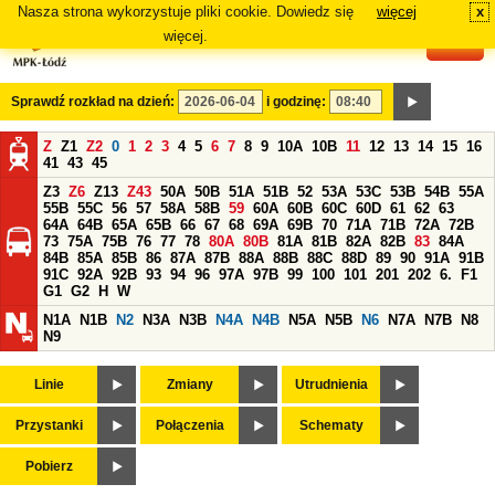
Nasza strona wykorzystuje pliki cookie. Dowiedz się
więcej
x
#
więcej.
Sprawdź rozkład na dzień:
i godzinę:
Z
Z1
Z2
0
1
2
3
4
5
6
7
8
9
10A
10B
11
12
13
14
15
16
41
43
45
Z3
Z6
Z13
Z43
50A
50B
51A
51B
52
53A
53C
53B
54B
55A
55B
55C
56
57
58A
58B
59
60A
60B
60C
60D
61
62
63
64A
64B
65A
65B
66
67
68
69A
69B
70
71A
71B
72A
72B
73
75A
75B
76
77
78
80A
80B
81A
81B
82A
82B
83
84A
84B
85A
85B
86
87A
87B
88A
88B
88C
88D
89
90
91A
91B
91C
92A
92B
93
94
96
97A
97B
99
100
101
201
202
6.
F1
G1
G2
H
W
N1A
N1B
N2
N3A
N3B
N4A
N4B
N5A
N5B
N6
N7A
N7B
N8
N9
Linie
Zmiany
Utrudnienia
Przystanki
Połączenia
Schematy
Pobierz