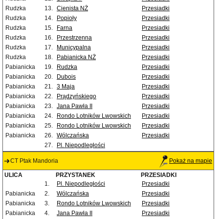
Rudzka
13.
Cienista NŻ
Przesiadki
Rudzka
14.
Popioły
Przesiadki
Rudzka
15.
Farna
Przesiadki
Rudzka
16.
Przestrzenna
Przesiadki
Rudzka
17.
Municypalna
Przesiadki
Rudzka
18.
Pabianicka NŻ
Przesiadki
Pabianicka
19.
Rudzka
Przesiadki
Pabianicka
20.
Dubois
Przesiadki
Pabianicka
21.
3 Maja
Przesiadki
Pabianicka
22.
Prądzyńskiego
Przesiadki
Pabianicka
23.
Jana Pawła II
Przesiadki
Pabianicka
24.
Rondo Lotników Lwowskich
Przesiadki
Pabianicka
25.
Rondo Lotników Lwowskich
Przesiadki
Pabianicka
26.
Wólczańska
Przesiadki
27.
Pl. Niepodległości
CT Ptak Mandoria
Pokaż na mapie
ULICA
PRZYSTANEK
PRZESIADKI
1.
Pl. Niepodległości
Przesiadki
Pabianicka
2.
Wólczańska
Przesiadki
Pabianicka
3.
Rondo Lotników Lwowskich
Przesiadki
Pabianicka
4.
Jana Pawła II
Przesiadki