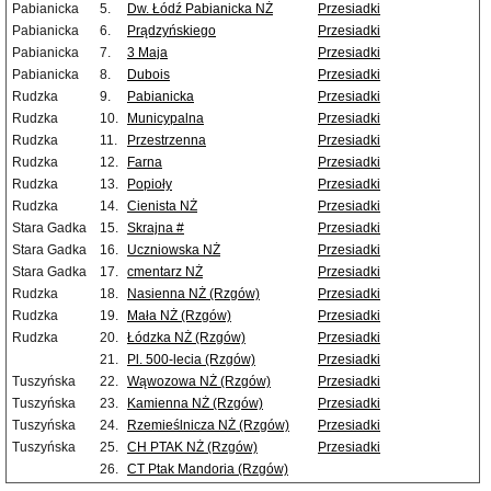
Pabianicka
5.
Dw. Łódź Pabianicka NŻ
Przesiadki
Pabianicka
6.
Prądzyńskiego
Przesiadki
Pabianicka
7.
3 Maja
Przesiadki
Pabianicka
8.
Dubois
Przesiadki
Rudzka
9.
Pabianicka
Przesiadki
Rudzka
10.
Municypalna
Przesiadki
Rudzka
11.
Przestrzenna
Przesiadki
Rudzka
12.
Farna
Przesiadki
Rudzka
13.
Popioły
Przesiadki
Rudzka
14.
Cienista NŻ
Przesiadki
Stara Gadka
15.
Skrajna #
Przesiadki
Stara Gadka
16.
Uczniowska NŻ
Przesiadki
Stara Gadka
17.
cmentarz NŻ
Przesiadki
Rudzka
18.
Nasienna NŻ (Rzgów)
Przesiadki
Rudzka
19.
Mała NŻ (Rzgów)
Przesiadki
Rudzka
20.
Łódzka NŻ (Rzgów)
Przesiadki
21.
Pl. 500-lecia (Rzgów)
Przesiadki
Tuszyńska
22.
Wąwozowa NŻ (Rzgów)
Przesiadki
Tuszyńska
23.
Kamienna NŻ (Rzgów)
Przesiadki
Tuszyńska
24.
Rzemieślnicza NŻ (Rzgów)
Przesiadki
Tuszyńska
25.
CH PTAK NŻ (Rzgów)
Przesiadki
26.
CT Ptak Mandoria (Rzgów)