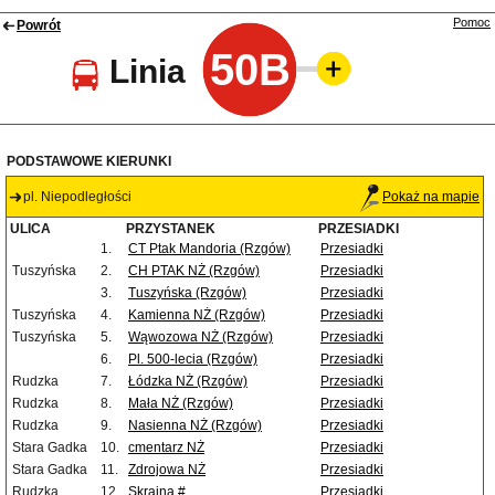
Pomoc
Powrót
50B
Linia
PODSTAWOWE KIERUNKI
pl. Niepodległości
Pokaż na mapie
ULICA
PRZYSTANEK
PRZESIADKI
1.
CT Ptak Mandoria (Rzgów)
Przesiadki
Tuszyńska
2.
CH PTAK NŻ (Rzgów)
Przesiadki
3.
Tuszyńska (Rzgów)
Przesiadki
Tuszyńska
4.
Kamienna NŻ (Rzgów)
Przesiadki
Tuszyńska
5.
Wąwozowa NŻ (Rzgów)
Przesiadki
6.
Pl. 500-lecia (Rzgów)
Przesiadki
Rudzka
7.
Łódzka NŻ (Rzgów)
Przesiadki
Rudzka
8.
Mała NŻ (Rzgów)
Przesiadki
Rudzka
9.
Nasienna NŻ (Rzgów)
Przesiadki
Stara Gadka
10.
cmentarz NŻ
Przesiadki
Stara Gadka
11.
Zdrojowa NŻ
Przesiadki
Rudzka
12.
Skrajna #
Przesiadki