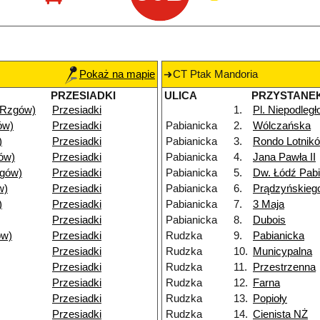
Pokaż na mapie
CT Ptak Mandoria
PRZESIADKI
ULICA
PRZYSTANE
(Rzgów)
Przesiadki
1.
Pl. Niepodległ
ów)
Przesiadki
Pabianicka
2.
Wólczańska
)
Przesiadki
Pabianicka
3.
Rondo Lotnik
ów)
Przesiadki
Pabianicka
4.
Jana Pawła II
gów)
Przesiadki
Pabianicka
5.
Dw. Łódź Pab
w)
Przesiadki
Pabianicka
6.
Prądzyńskieg
)
Przesiadki
Pabianicka
7.
3 Maja
Przesiadki
Pabianicka
8.
Dubois
ów)
Przesiadki
Rudzka
9.
Pabianicka
Przesiadki
Rudzka
10.
Municypalna
Przesiadki
Rudzka
11.
Przestrzenna
Przesiadki
Rudzka
12.
Farna
Przesiadki
Rudzka
13.
Popioły
Przesiadki
Rudzka
14.
Cienista NŻ