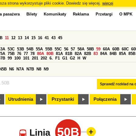
sza strona wykorzystuje pliki cookie. Dowiedz się więcej.
więcej
a pasażera
Bilety
Komunikaty
Reklama
Przetargi
O MPK
0B
11
12
13
14
15
16
41
43
45
53A
53C
53B
54B
55A
55B
55C
56
57
58A
58B
59
60A
60B
60C
60
75A
75B
76
77
78
80A
80B
81A
81B
82A
82B
83
84A
84B
85A
85B
97B
99
100
101
201
202
6.
F1
G1
G2
H
W
N5B
N6
N7A
N7B
N8
N9
a 50B
Sprawdź rozkład na d
Utrudnienia
Przystanki
Połączenia
50B
Linia