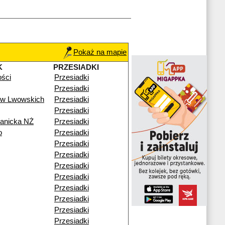
Pokaż na mapie
K
PRZESIADKI
ości
Przesiadki
Przesiadki
ów Lwowskich
Przesiadki
Przesiadki
ianicka NŻ
Przesiadki
o
Przesiadki
Przesiadki
Przesiadki
Przesiadki
Przesiadki
Przesiadki
Przesiadki
Przesiadki
Przesiadki