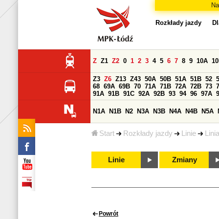
Na
Rozkłady jazdy
Dl
Z
Z1
Z2
0
1
2
3
4
5
6
7
8
9
10A
1
Z3
Z6
Z13
Z43
50A
50B
51A
51B
52
68
69A
69B
70
71A
71B
72A
72B
73
91A
91B
91C
92A
92B
93
94
96
97A
N1A
N1B
N2
N3A
N3B
N4A
N4B
N5A
Start
Rozkłady jazdy
Linie
Lini
Linie
Zmiany
Powrót