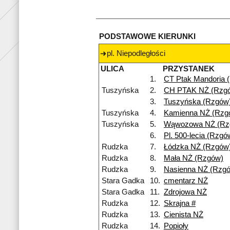
PODSTAWOWE KIERUNKI
pl. Niepodległości
ULICA
PRZYSTANEK
1.
CT Ptak Mandoria 
Tuszyńska
2.
CH PTAK NŻ (Rzg
3.
Tuszyńska (Rzgów
Tuszyńska
4.
Kamienna NŻ (Rzg
Tuszyńska
5.
Wąwozowa NŻ (Rz
6.
Pl. 500-lecia (Rzgó
Rudzka
7.
Łódzka NŻ (Rzgów
Rudzka
8.
Mała NŻ (Rzgów)
Rudzka
9.
Nasienna NŻ (Rzg
Stara Gadka
10.
cmentarz NŻ
Stara Gadka
11.
Zdrojowa NŻ
Rudzka
12.
Skrajna #
Rudzka
13.
Cienista NŻ
Rudzka
14.
Popioły