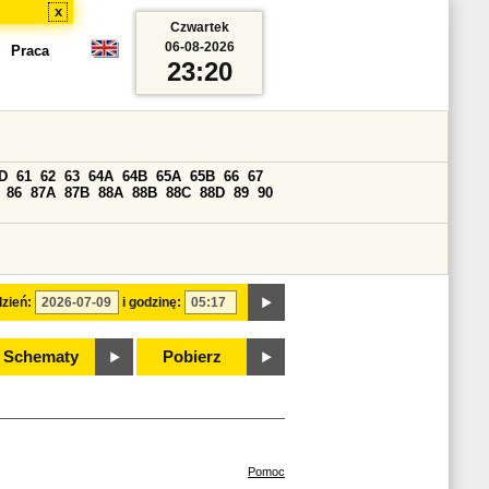
x
Czwartek
06-08-2026
Praca
23:20
D
61
62
63
64A
64B
65A
65B
66
67
86
87A
87B
88A
88B
88C
88D
89
90
zień:
i godzinę:
Schematy
Pobierz
Pomoc