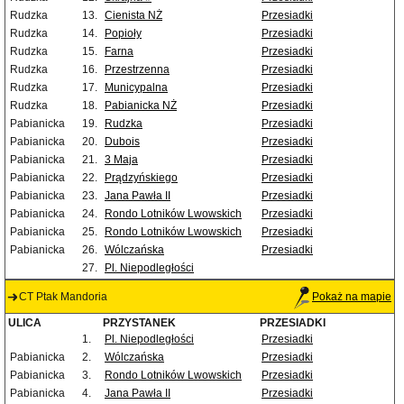
Rudzka
13.
Cienista NŻ
Przesiadki
Rudzka
14.
Popioły
Przesiadki
Rudzka
15.
Farna
Przesiadki
Rudzka
16.
Przestrzenna
Przesiadki
Rudzka
17.
Municypalna
Przesiadki
Rudzka
18.
Pabianicka NŻ
Przesiadki
Pabianicka
19.
Rudzka
Przesiadki
Pabianicka
20.
Dubois
Przesiadki
Pabianicka
21.
3 Maja
Przesiadki
Pabianicka
22.
Prądzyńskiego
Przesiadki
Pabianicka
23.
Jana Pawła II
Przesiadki
Pabianicka
24.
Rondo Lotników Lwowskich
Przesiadki
Pabianicka
25.
Rondo Lotników Lwowskich
Przesiadki
Pabianicka
26.
Wólczańska
Przesiadki
27.
Pl. Niepodległości
CT Ptak Mandoria
Pokaż na mapie
ULICA
PRZYSTANEK
PRZESIADKI
1.
Pl. Niepodległości
Przesiadki
Pabianicka
2.
Wólczańska
Przesiadki
Pabianicka
3.
Rondo Lotników Lwowskich
Przesiadki
Pabianicka
4.
Jana Pawła II
Przesiadki