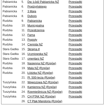
Pabianicka
5.
Dw. Łódź Pabianicka NŻ
Przesiadki
Pabianicka
6.
Prądzyńskiego
Przesiadki
Pabianicka
7.
3 Maja
Przesiadki
Pabianicka
8.
Dubois
Przesiadki
Rudzka
9.
Pabianicka
Przesiadki
Rudzka
10.
Municypalna
Przesiadki
Rudzka
11.
Przestrzenna
Przesiadki
Rudzka
12.
Farna
Przesiadki
Rudzka
13.
Popioły
Przesiadki
Rudzka
14.
Cienista NŻ
Przesiadki
Stara Gadka
15.
Skrajna #
Przesiadki
Stara Gadka
16.
Uczniowska NŻ
Przesiadki
Stara Gadka
17.
cmentarz NŻ
Przesiadki
Rudzka
18.
Nasienna NŻ (Rzgów)
Przesiadki
Rudzka
19.
Mała NŻ (Rzgów)
Przesiadki
Rudzka
20.
Łódzka NŻ (Rzgów)
Przesiadki
21.
Pl. 500-lecia (Rzgów)
Przesiadki
Tuszyńska
22.
Wąwozowa NŻ (Rzgów)
Przesiadki
Tuszyńska
23.
Kamienna NŻ (Rzgów)
Przesiadki
Tuszyńska
24.
Rzemieślnicza NŻ (Rzgów)
Przesiadki
Tuszyńska
25.
CH PTAK NŻ (Rzgów)
Przesiadki
26.
CT Ptak Mandoria (Rzgów)