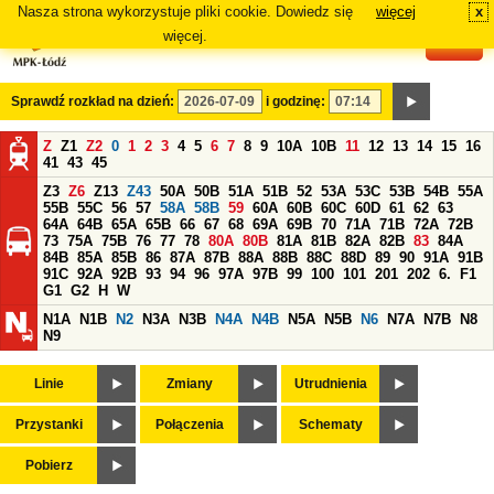
Nasza strona wykorzystuje pliki cookie. Dowiedz się
więcej
x
#
więcej.
Sprawdź rozkład na dzień:
i godzinę:
Z
Z1
Z2
0
1
2
3
4
5
6
7
8
9
10A
10B
11
12
13
14
15
16
41
43
45
Z3
Z6
Z13
Z43
50A
50B
51A
51B
52
53A
53C
53B
54B
55A
55B
55C
56
57
58A
58B
59
60A
60B
60C
60D
61
62
63
64A
64B
65A
65B
66
67
68
69A
69B
70
71A
71B
72A
72B
73
75A
75B
76
77
78
80A
80B
81A
81B
82A
82B
83
84A
84B
85A
85B
86
87A
87B
88A
88B
88C
88D
89
90
91A
91B
91C
92A
92B
93
94
96
97A
97B
99
100
101
201
202
6.
F1
G1
G2
H
W
N1A
N1B
N2
N3A
N3B
N4A
N4B
N5A
N5B
N6
N7A
N7B
N8
N9
Linie
Zmiany
Utrudnienia
Przystanki
Połączenia
Schematy
Pobierz