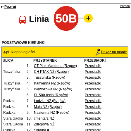
Pomoc
Powrót
50B
Linia
PODSTAWOWE KIERUNKI
pl. Niepodległości
Pokaż na mapie
ULICA
PRZYSTANEK
PRZESIADKI
1.
CT Ptak Mandoria (Rzgów)
Przesiadki
Tuszyńska
2.
CH PTAK NŻ (Rzgów)
Przesiadki
3.
Tuszyńska (Rzgów)
Przesiadki
Tuszyńska
4.
Kamienna NŻ (Rzgów)
Przesiadki
Tuszyńska
5.
Wąwozowa NŻ (Rzgów)
Przesiadki
6.
Pl. 500-lecia (Rzgów)
Przesiadki
Rudzka
7.
Łódzka NŻ (Rzgów)
Przesiadki
Rudzka
8.
Mała NŻ (Rzgów)
Przesiadki
Rudzka
9.
Nasienna NŻ (Rzgów)
Przesiadki
Stara Gadka
10.
cmentarz NŻ
Przesiadki
Stara Gadka
11.
Zdrojowa NŻ
Przesiadki
Rudzka
12.
Skrajna #
Przesiadki