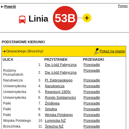
Pomoc
Powrót
53B
Linia
PODSTAWOWE KIERUNKI
Głowackiego (Brzeziny)
Pokaż na mapie
ULICA
PRZYSTANEK
PRZESIADKI
1.
Dw. Łódź Fabryczna
Przesiadki
Rodziny
Przesiadki
2.
Dw. Łódź Fabryczna
Poznańskich
Narutowicza
3.
Pl. Dąbrowskiego
Przesiadki
Uniwersytecka
4.
Narutowicza
Przesiadki
Uniwersytecka
5.
Rewolucji 1905r.
Przesiadki
Uniwersytecka
6.
Rondo Solidarności
Przesiadki
Palki
7.
Źródłowa
Przesiadki
Palki
8.
Smutna
Przesiadki
Palki
9.
Wojska Polskiego
Przesiadki
Wojska Polskiego
10.
Łomnicka NŻ
Przesiadki
Brzezińska
11.
Śnieżna NŻ
Przesiadki