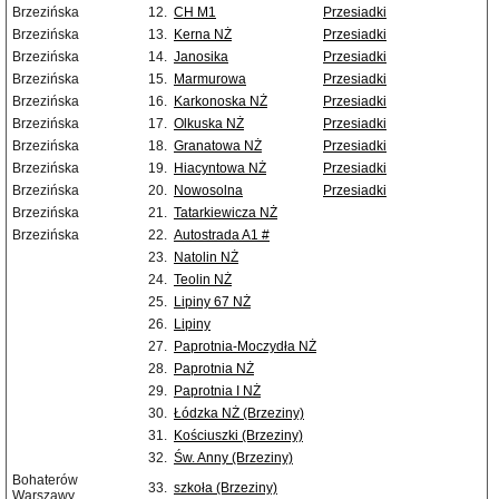
Brzezińska
12.
CH M1
Przesiadki
Brzezińska
13.
Kerna NŻ
Przesiadki
Brzezińska
14.
Janosika
Przesiadki
Brzezińska
15.
Marmurowa
Przesiadki
Brzezińska
16.
Karkonoska NŻ
Przesiadki
Brzezińska
17.
Olkuska NŻ
Przesiadki
Brzezińska
18.
Granatowa NŻ
Przesiadki
Brzezińska
19.
Hiacyntowa NŻ
Przesiadki
Brzezińska
20.
Nowosolna
Przesiadki
Brzezińska
21.
Tatarkiewicza NŻ
Brzezińska
22.
Autostrada A1 #
23.
Natolin NŻ
24.
Teolin NŻ
25.
Lipiny 67 NŻ
26.
Lipiny
27.
Paprotnia-Moczydła NŻ
28.
Paprotnia NŻ
29.
Paprotnia I NŻ
30.
Łódzka NŻ (Brzeziny)
31.
Kościuszki (Brzeziny)
32.
Św. Anny (Brzeziny)
Bohaterów
33.
szkoła (Brzeziny)
Warszawy