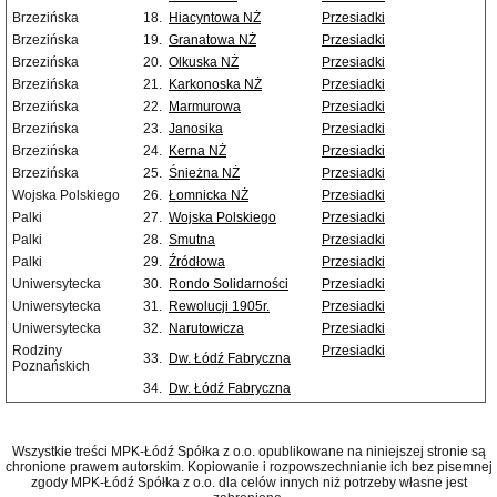
Brzezińska
18.
Hiacyntowa NŻ
Przesiadki
Brzezińska
19.
Granatowa NŻ
Przesiadki
Brzezińska
20.
Olkuska NŻ
Przesiadki
Brzezińska
21.
Karkonoska NŻ
Przesiadki
Brzezińska
22.
Marmurowa
Przesiadki
Brzezińska
23.
Janosika
Przesiadki
Brzezińska
24.
Kerna NŻ
Przesiadki
Brzezińska
25.
Śnieżna NŻ
Przesiadki
Wojska Polskiego
26.
Łomnicka NŻ
Przesiadki
Palki
27.
Wojska Polskiego
Przesiadki
Palki
28.
Smutna
Przesiadki
Palki
29.
Źródłowa
Przesiadki
Uniwersytecka
30.
Rondo Solidarności
Przesiadki
Uniwersytecka
31.
Rewolucji 1905r.
Przesiadki
Uniwersytecka
32.
Narutowicza
Przesiadki
Rodziny
Przesiadki
33.
Dw. Łódź Fabryczna
Poznańskich
34.
Dw. Łódź Fabryczna
Wszystkie treści MPK-Łódź Spółka z o.o. opublikowane na niniejszej stronie są
chronione prawem autorskim. Kopiowanie i rozpowszechnianie ich bez pisemnej
zgody MPK-Łódź Spółka z o.o. dla celów innych niż potrzeby własne jest