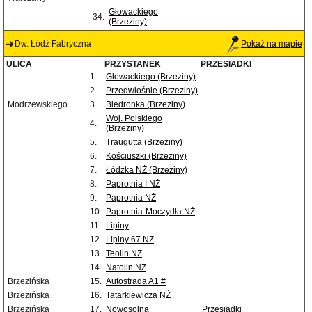
Głowackiego
34.
(Brzeziny)
Dw. Łódź Fabryczna
Pokaż na mapie
ULICA
PRZYSTANEK
PRZESIADKI
1.
Głowackiego (Brzeziny)
2.
Przedwiośnie (Brzeziny)
Modrzewskiego
3.
Biedronka (Brzeziny)
Woj. Polskiego
4.
(Brzeziny)
5.
Traugutta (Brzeziny)
6.
Kościuszki (Brzeziny)
7.
Łódzka NŻ (Brzeziny)
8.
Paprotnia I NŻ
9.
Paprotnia NŻ
10.
Paprotnia-Moczydła NŻ
11.
Lipiny
12.
Lipiny 67 NŻ
13.
Teolin NŻ
14.
Natolin NŻ
Brzezińska
15.
Autostrada A1 #
Brzezińska
16.
Tatarkiewicza NŻ
Brzezińska
17.
Nowosolna
Przesiadki