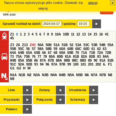
Nasza strona wykorzystuje pliki cookie. Dowiedz się
więcej
x
#
więcej.
Sprawdź rozkład na dzień:
i godzinę:
Z1
0
1
2
3
4
5
6
7
8
9
10A
10B
11
12
13
14
15
16
41
45
Z3
Z6
Z13
Z43
50A
50B
51A
51B
52
53A
53C
53B
54B
55A
55B
55C
56
57
58A
58B
59
60A
60B
60C
60D
61
62
63
64A
64B
65A
65B
66
67
68
69A
69B
70
71A
71B
72A
72B
73
75A
75B
76
77
78
80A
80B
81A
81B
82A
82B
83
84A
84B
85A
85B
86
87A
87B
88A
88B
88C
88D
89
90
91A
91B
91C
92A
92B
93
94
96
97A
97B
99
100
101
201
202
6.
F1
G1
G2
H
W
N1A
N1B
N2
N3A
N3B
N4A
N4B
N5A
N5B
N6
N7A
N7B
N8
N9
Linie
Zmiany
Utrudnienia
Przystanki
Połączenia
Schematy
Pobierz