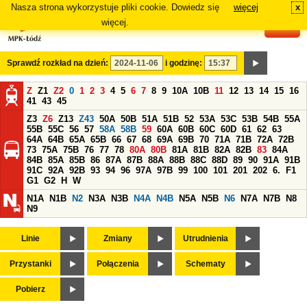
Nasza strona wykorzystuje pliki cookie. Dowiedz się
więcej
x
#
więcej.
Sprawdź rozkład na dzień:
i godzinę:
Z
Z1
Z2
0
1
2
3
4
5
6
7
8
9
10A
10B
11
12
13
14
15
16
41
43
45
Z3
Z6
Z13
Z43
50A
50B
51A
51B
52
53A
53C
53B
54B
55A
55B
55C
56
57
58A
58B
59
60A
60B
60C
60D
61
62
63
64A
64B
65A
65B
66
67
68
69A
69B
70
71A
71B
72A
72B
73
75A
75B
76
77
78
80A
80B
81A
81B
82A
82B
83
84A
84B
85A
85B
86
87A
87B
88A
88B
88C
88D
89
90
91A
91B
91C
92A
92B
93
94
96
97A
97B
99
100
101
201
202
6.
F1
G1
G2
H
W
N1A
N1B
N2
N3A
N3B
N4A
N4B
N5A
N5B
N6
N7A
N7B
N8
N9
Linie
Zmiany
Utrudnienia
Przystanki
Połączenia
Schematy
Pobierz