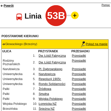
Pomoc
Powrót
53B
Linia
PODSTAWOWE KIERUNKI
Głowackiego (Brzeziny)
Pokaż na mapie
ULICA
PRZYSTANEK
PRZESIADKI
1.
Dw. Łódź Fabryczna
Przesiadki
Rodziny
Przesiadki
2.
Dw. Łódź Fabryczna
Poznańskich
Narutowicza
3.
Pl. Dąbrowskiego
Przesiadki
Uniwersytecka
4.
Narutowicza
Przesiadki
Uniwersytecka
5.
Rewolucji 1905r.
Przesiadki
Uniwersytecka
6.
Rondo Solidarności
Przesiadki
Palki
7.
Źródłowa
Przesiadki
Palki
8.
Smutna
Przesiadki
Palki
9.
Wojska Polskiego
Przesiadki
Wojska Polskiego
10.
Łomnicka NŻ
Przesiadki
Brzezińska
11.
Śnieżna NŻ
Przesiadki