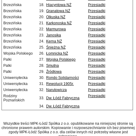
Brzezińska
18.
Hiacyntowa NŻ
Przesiadki
Brzezińska
19.
Granatowa NŻ
Przesiadki
Brzezińska
20.
Olkuska NŻ
Przesiadki
Brzezińska
21.
Karkonoska NŻ
Przesiadki
Brzezińska
22.
Marmurowa
Przesiadki
Brzezińska
23.
Janosika
Przesiadki
Brzezińska
24.
Kerna NŻ
Przesiadki
Brzezińska
25.
Śnieżna NŻ
Przesiadki
Wojska Polskiego
26.
Łomnicka NŻ
Przesiadki
Palki
27.
Wojska Polskiego
Przesiadki
Palki
28.
Smutna
Przesiadki
Palki
29.
Źródłowa
Przesiadki
Uniwersytecka
30.
Rondo Solidarności
Przesiadki
Uniwersytecka
31.
Rewolucji 1905r.
Przesiadki
Uniwersytecka
32.
Narutowicza
Przesiadki
Rodziny
Przesiadki
33.
Dw. Łódź Fabryczna
Poznańskich
34.
Dw. Łódź Fabryczna
Wszystkie treści MPK-Łódź Spółka z o.o. opublikowane na niniejszej stronie są
chronione prawem autorskim. Kopiowanie i rozpowszechnianie ich bez pisemnej
zgody MPK-Łódź Spółka z o.o. dla celów innych niż potrzeby własne jest