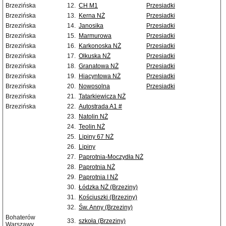
Brzezińska
12.
CH M1
Przesiadki
Brzezińska
13.
Kerna NŻ
Przesiadki
Brzezińska
14.
Janosika
Przesiadki
Brzezińska
15.
Marmurowa
Przesiadki
Brzezińska
16.
Karkonoska NŻ
Przesiadki
Brzezińska
17.
Olkuska NŻ
Przesiadki
Brzezińska
18.
Granatowa NŻ
Przesiadki
Brzezińska
19.
Hiacyntowa NŻ
Przesiadki
Brzezińska
20.
Nowosolna
Przesiadki
Brzezińska
21.
Tatarkiewicza NŻ
Brzezińska
22.
Autostrada A1 #
23.
Natolin NŻ
24.
Teolin NŻ
25.
Lipiny 67 NŻ
26.
Lipiny
27.
Paprotnia-Moczydła NŻ
28.
Paprotnia NŻ
29.
Paprotnia I NŻ
30.
Łódzka NŻ (Brzeziny)
31.
Kościuszki (Brzeziny)
32.
Św. Anny (Brzeziny)
Bohaterów
33.
szkoła (Brzeziny)
Warszawy