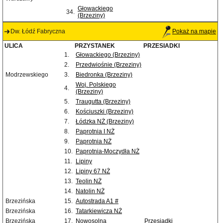
Głowackiego
34.
(Brzeziny)
Dw. Łódź Fabryczna
Pokaż na mapie
ULICA
PRZYSTANEK
PRZESIADKI
1.
Głowackiego (Brzeziny)
2.
Przedwiośnie (Brzeziny)
Modrzewskiego
3.
Biedronka (Brzeziny)
Woj. Polskiego
4.
(Brzeziny)
5.
Traugutta (Brzeziny)
6.
Kościuszki (Brzeziny)
7.
Łódzka NŻ (Brzeziny)
8.
Paprotnia I NŻ
9.
Paprotnia NŻ
10.
Paprotnia-Moczydła NŻ
11.
Lipiny
12.
Lipiny 67 NŻ
13.
Teolin NŻ
14.
Natolin NŻ
Brzezińska
15.
Autostrada A1 #
Brzezińska
16.
Tatarkiewicza NŻ
Brzezińska
17.
Nowosolna
Przesiadki