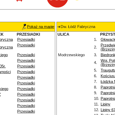
Pokaż na mapie
Dw. Łódź Fabryczna
EK
PRZESIADKI
ULICA
PRZYS
bryczna
Przesiadki
1.
Głowack
Przesiadki
Przedwi
bryczna
2.
(Brzezin
kiego
Przesiadki
Modrzewskiego
3.
Biedronk
Przesiadki
Woj. Pol
4.
(Brzezin
05r.
Przesiadki
5.
Traugutt
rności
Przesiadki
6.
Kościusz
Przesiadki
7.
Łódzka 
Przesiadki
8.
Paprotni
kiego
Przesiadki
9.
Paprotn
Ż
Przesiadki
10.
Paprotn
Przesiadki
11.
Lipiny
Przesiadki
12.
Lipiny 6
Przesiadki