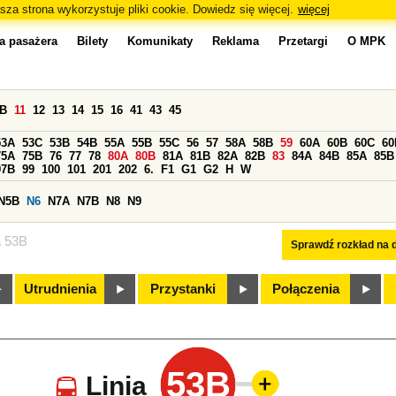
sza strona wykorzystuje pliki cookie. Dowiedz się więcej.
więcej
a pasażera
Bilety
Komunikaty
Reklama
Przetargi
O MPK
0B
11
12
13
14
15
16
41
43
45
53A
53C
53B
54B
55A
55B
55C
56
57
58A
58B
59
60A
60B
60C
60
75A
75B
76
77
78
80A
80B
81A
81B
82A
82B
83
84A
84B
85A
85B
97B
99
100
101
201
202
6.
F1
G1
G2
H
W
N5B
N6
N7A
N7B
N8
N9
a 53B
Sprawdź rozkład na d
Utrudnienia
Przystanki
Połączenia
53B
Linia