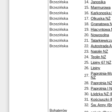
Brzezińska
14.
Janosika
Brzezińska
15.
Marmurowa
Brzezińska
16.
Karkonoska
Brzezińska
17.
Olkuska NŻ
Brzezińska
18.
Granatowa 
Brzezińska
19.
Hiacyntowa
Brzezińska
20.
Nowosolna
Brzezińska
21.
Tatarkiewicz
Brzezińska
22.
Autostrada A
23.
Natolin NŻ
24.
Teolin NŻ
25.
Lipiny 67 NŻ
26.
Lipiny
Paprotnia-M
27.
NŻ
28.
Paprotnia N
29.
Paprotnia I 
30.
Łódzka NŻ (
31.
Kościuszki (
32.
Św. Anny (Br
Bohaterów