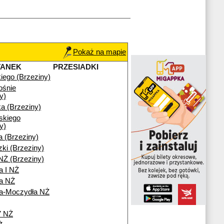
Pokaż na mapie
TANEK
PRZESIADKI
iego (Brzeziny)
ośnie
y)
a (Brzeziny)
skiego
y)
a (Brzeziny)
ki (Brzeziny)
NŻ (Brzeziny)
a I NŻ
ia NŻ
ia-Moczydła NŻ
7 NŻ