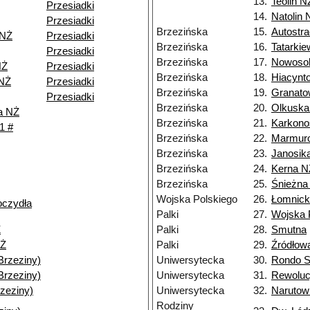
13.
Teolin N
Przesiadki
14.
Natolin 
Przesiadki
Brzezińska
15.
Autostra
 NŻ
Przesiadki
Brzezińska
16.
Tatarki
Przesiadki
Brzezińska
17.
Nowoso
NŻ
Przesiadki
Brzezińska
18.
Hiacynt
 NŻ
Przesiadki
Brzezińska
19.
Granato
Przesiadki
Brzezińska
20.
Olkuska
a NŻ
Brzezińska
21.
Karkono
1 #
Brzezińska
22.
Marmur
Brzezińska
23.
Janosik
Brzezińska
24.
Kerna N
Brzezińska
25.
Śnieżna
Wojska Polskiego
26.
Łomnick
oczydła
Palki
27.
Wojska 
Ż
Palki
28.
Smutna
NŻ
Palki
29.
Źródłow
Brzeziny)
Uniwersytecka
30.
Rondo S
Brzeziny)
Uniwersytecka
31.
Rewolucj
zeziny)
Uniwersytecka
32.
Narutow
Rodziny