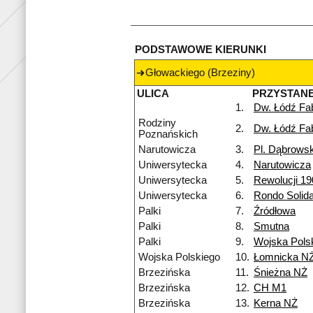
PODSTAWOWE KIERUNKI
Głowackiego (Brzeziny)
ULICA
PRZYSTAN
1.
Dw. Łódź Fa
Rodziny
2.
Dw. Łódź Fa
Poznańskich
Narutowicza
3.
Pl. Dąbrows
Uniwersytecka
4.
Narutowicza
Uniwersytecka
5.
Rewolucji 19
Uniwersytecka
6.
Rondo Solida
Palki
7.
Źródłowa
Palki
8.
Smutna
Palki
9.
Wojska Pols
Wojska Polskiego
10.
Łomnicka N
Brzezińska
11.
Śnieżna NŻ
Brzezińska
12.
CH M1
Brzezińska
13.
Kerna NŻ