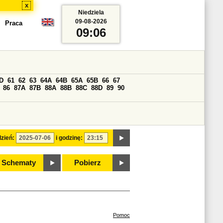
x
Niedziela
09-08-2026
Praca
09:06
D
61
62
63
64A
64B
65A
65B
66
67
86
87A
87B
88A
88B
88C
88D
89
90
zień:
i godzinę:
Schematy
Pobierz
Pomoc