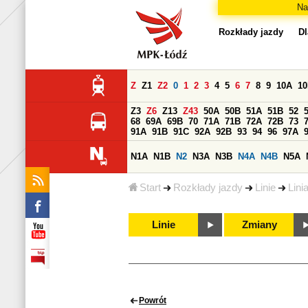
Na
Rozkłady jazdy
Dl
Z
Z1
Z2
0
1
2
3
4
5
6
7
8
9
10A
1
Z3
Z6
Z13
Z43
50A
50B
51A
51B
52
68
69A
69B
70
71A
71B
72A
72B
73
91A
91B
91C
92A
92B
93
94
96
97A
N1A
N1B
N2
N3A
N3B
N4A
N4B
N5A
Start
Rozkłady jazdy
Linie
Lini
Linie
Zmiany
Powrót