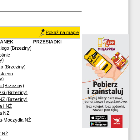
Pokaż na mapie
TANEK
PRZESIADKI
iego (Brzeziny)
ośnie
y)
a (Brzeziny)
skiego
y)
a (Brzeziny)
ki (Brzeziny)
NŻ (Brzeziny)
a I NŻ
ia NŻ
ia-Moczydła NŻ
7 NŻ