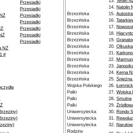
13.
Teolin N
Przesiadki
14.
Natolin 
Przesiadki
Brzezińska
15.
Autostra
 NŻ
Przesiadki
Brzezińska
16.
Tatarki
Przesiadki
Brzezińska
17.
Nowoso
NŻ
Przesiadki
Brzezińska
18.
Hiacynt
 NŻ
Przesiadki
Brzezińska
19.
Granato
Przesiadki
Brzezińska
20.
Olkuska
a NŻ
Brzezińska
21.
Karkono
1 #
Brzezińska
22.
Marmur
Brzezińska
23.
Janosik
Brzezińska
24.
Kerna N
Brzezińska
25.
Śnieżna
Wojska Polskiego
26.
Łomnick
oczydła
Palki
27.
Wojska 
Ż
Palki
28.
Smutna
NŻ
Palki
29.
Źródłow
Brzeziny)
Uniwersytecka
30.
Rondo S
Brzeziny)
Uniwersytecka
31.
Rewolucj
zeziny)
Uniwersytecka
32.
Narutow
Rodziny