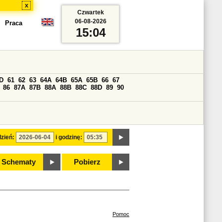
x
Czwartek
06-08-2026
Praca
15:04
D
61
62
63
64A
64B
65A
65B
66
67
86
87A
87B
88A
88B
88C
88D
89
90
zień:
i godzinę:
Schematy
Pobierz
Pomoc