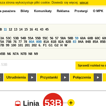
sza strona wykorzystuje pliki cookie. Dowiedz się więcej.
więcej
a pasażera
Bilety
Komunikaty
Reklama
Przetargi
O MPK
0B
11
12
13
14
15
16
41
43
45
53A
53C
53B
54B
55A
55B
55C
56
57
58A
58B
59
60A
60B
60C
60
75A
75B
76
77
78
80A
80B
81A
81B
82A
82B
83
84A
84B
85A
85B
97B
99
100
101
201
202
6.
F1
G1
G2
H
W
N5B
N6
N7A
N7B
N8
N9
a 53B
Sprawdź rozkład na d
Utrudnienia
Przystanki
Połączenia
53B
Linia