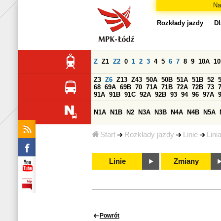
Na
Rozkłady jazdy
Dl
Z
Z1
Z2
0
1
2
3
4
5
6
7
8
9
10A
1
Z3
Z6
Z13
Z43
50A
50B
51A
51B
52
68
69A
69B
70
71A
71B
72A
72B
73
91A
91B
91C
92A
92B
93
94
96
97A
N1A
N1B
N2
N3A
N3B
N4A
N4B
N5A
Start
Rozkłady jazdy
Linie
Lini
Linie
Zmiany
Powrót