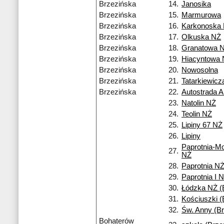
Brzezińska
14.
Janosika
Brzezińska
15.
Marmurowa
Brzezińska
16.
Karkonoska
Brzezińska
17.
Olkuska NŻ
Brzezińska
18.
Granatowa 
Brzezińska
19.
Hiacyntowa
Brzezińska
20.
Nowosolna
Brzezińska
21.
Tatarkiewicz
Brzezińska
22.
Autostrada A
23.
Natolin NŻ
24.
Teolin NŻ
25.
Lipiny 67 NŻ
26.
Lipiny
Paprotnia-M
27.
NŻ
28.
Paprotnia N
29.
Paprotnia I 
30.
Łódzka NŻ (
31.
Kościuszki (
32.
Św. Anny (Br
Bohaterów