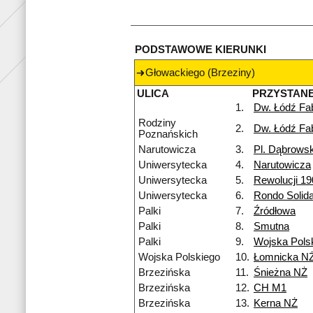
PODSTAWOWE KIERUNKI
Głowackiego (Brzeziny)
ULICA
PRZYSTAN
1.
Dw. Łódź Fa
Rodziny
2.
Dw. Łódź Fa
Poznańskich
Narutowicza
3.
Pl. Dąbrows
Uniwersytecka
4.
Narutowicza
Uniwersytecka
5.
Rewolucji 19
Uniwersytecka
6.
Rondo Solida
Palki
7.
Źródłowa
Palki
8.
Smutna
Palki
9.
Wojska Pols
Wojska Polskiego
10.
Łomnicka N
Brzezińska
11.
Śnieżna NŻ
Brzezińska
12.
CH M1
Brzezińska
13.
Kerna NŻ