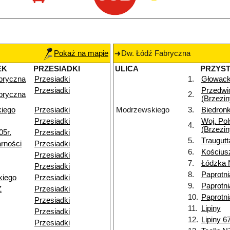
Pokaż na mapie
Dw. Łódź Fabryczna
EK
PRZESIADKI
ULICA
PRZYS
bryczna
Przesiadki
1.
Głowack
Przesiadki
Przedwi
bryczna
2.
(Brzezin
kiego
Przesiadki
Modrzewskiego
3.
Biedronk
Przesiadki
Woj. Pol
4.
(Brzezin
05r.
Przesiadki
5.
Traugutt
rności
Przesiadki
6.
Kościusz
Przesiadki
7.
Łódzka 
Przesiadki
8.
Paprotni
kiego
Przesiadki
9.
Paprotn
Ż
Przesiadki
10.
Paprotn
Przesiadki
11.
Lipiny
Przesiadki
12.
Lipiny 6
Przesiadki