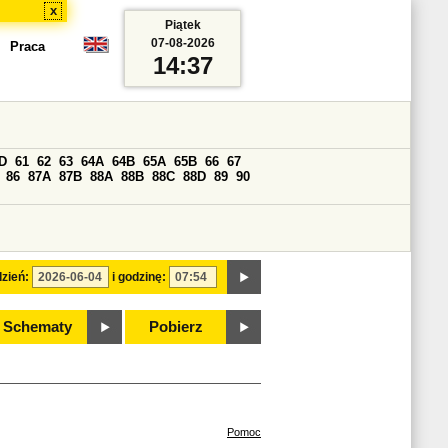
x
Piątek
07-08-2026
Praca
14:37
D
61
62
63
64A
64B
65A
65B
66
67
86
87A
87B
88A
88B
88C
88D
89
90
zień:
i godzinę:
Schematy
Pobierz
Pomoc