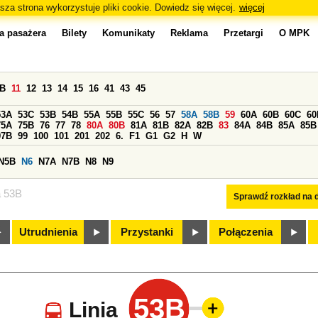
sza strona wykorzystuje pliki cookie. Dowiedz się więcej.
więcej
a pasażera
Bilety
Komunikaty
Reklama
Przetargi
O MPK
0B
11
12
13
14
15
16
41
43
45
53A
53C
53B
54B
55A
55B
55C
56
57
58A
58B
59
60A
60B
60C
60
75A
75B
76
77
78
80A
80B
81A
81B
82A
82B
83
84A
84B
85A
85B
97B
99
100
101
201
202
6.
F1
G1
G2
H
W
N5B
N6
N7A
N7B
N8
N9
a 53B
Sprawdź rozkład na d
Utrudnienia
Przystanki
Połączenia
53B
Linia