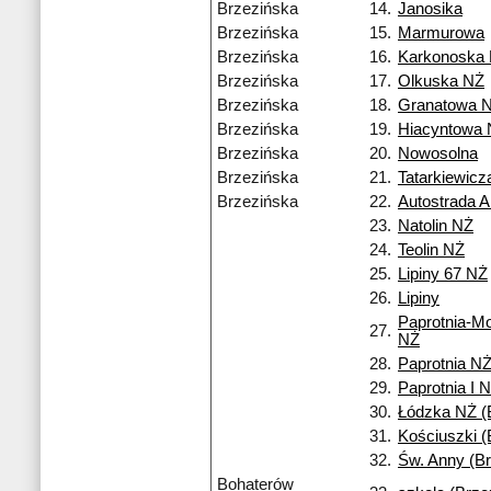
Brzezińska
14.
Janosika
Brzezińska
15.
Marmurowa
Brzezińska
16.
Karkonoska
Brzezińska
17.
Olkuska NŻ
Brzezińska
18.
Granatowa 
Brzezińska
19.
Hiacyntowa
Brzezińska
20.
Nowosolna
Brzezińska
21.
Tatarkiewicz
Brzezińska
22.
Autostrada A
23.
Natolin NŻ
24.
Teolin NŻ
25.
Lipiny 67 NŻ
26.
Lipiny
Paprotnia-M
27.
NŻ
28.
Paprotnia N
29.
Paprotnia I 
30.
Łódzka NŻ (
31.
Kościuszki (
32.
Św. Anny (Br
Bohaterów