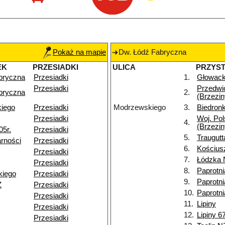
Pokaż na mapie
Dw. Łódź Fabryczna
EK
PRZESIADKI
ULICA
PRZYS
bryczna
Przesiadki
1.
Głowack
Przesiadki
Przedwi
bryczna
2.
(Brzezin
kiego
Przesiadki
Modrzewskiego
3.
Biedronk
Przesiadki
Woj. Pol
4.
(Brzezin
05r.
Przesiadki
5.
Traugutt
rności
Przesiadki
6.
Kościusz
Przesiadki
7.
Łódzka 
Przesiadki
8.
Paprotni
kiego
Przesiadki
9.
Paprotn
Ż
Przesiadki
10.
Paprotn
Przesiadki
11.
Lipiny
Przesiadki
12.
Lipiny 6
Przesiadki