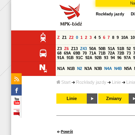
Na
Rozkłady jazdy
Dl
Z
Z1
Z2
0
1
2
3
4
5
6
7
8
9
10A
1
Z3
Z6
Z13
Z43
50A
50B
51A
51B
52
68
69A
69B
70
71A
71B
72A
72B
73
91A
91B
91C
92A
92B
93
94
96
97A
N1A
N1B
N2
N3A
N3B
N4A
N4B
N5A
Start
Rozkłady jazdy
Linie
Lini
Linie
Zmiany
Powrót