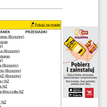
Pokaż na mapie
TANEK
PRZESIADKI
iego (Brzeziny)
ośnie
y)
a (Brzeziny)
skiego
y)
a (Brzeziny)
ki (Brzeziny)
NŻ (Brzeziny)
a I NŻ
ia NŻ
ia-Moczydła NŻ
7 NŻ