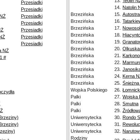
13.
Teolin N
Przesiadki
14.
Natolin 
Przesiadki
Brzezińska
15.
Autostra
 NŻ
Przesiadki
Brzezińska
16.
Tatarki
Przesiadki
Brzezińska
17.
Nowoso
NŻ
Przesiadki
Brzezińska
18.
Hiacynt
 NŻ
Przesiadki
Brzezińska
19.
Granato
Przesiadki
Brzezińska
20.
Olkuska
a NŻ
Brzezińska
21.
Karkono
1 #
Brzezińska
22.
Marmur
Brzezińska
23.
Janosik
Brzezińska
24.
Kerna N
Brzezińska
25.
Śnieżna
Wojska Polskiego
26.
Łomnick
oczydła
Palki
27.
Wojska 
Ż
Palki
28.
Smutna
NŻ
Palki
29.
Źródłow
Brzeziny)
Uniwersytecka
30.
Rondo S
Brzeziny)
Uniwersytecka
31.
Rewolucj
zeziny)
Uniwersytecka
32.
Narutow
Rodziny