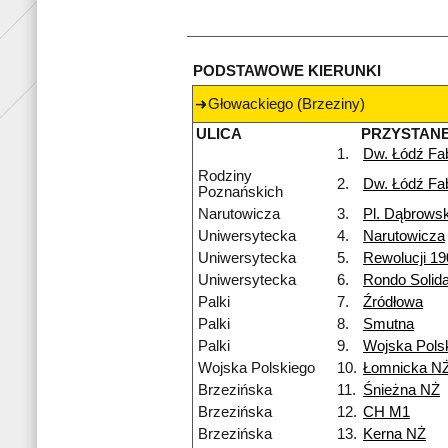
PODSTAWOWE KIERUNKI
Głowackiego (Brzeziny)
ULICA
PRZYSTAN
1.
Dw. Łódź Fa
Rodziny
2.
Dw. Łódź Fa
Poznańskich
Narutowicza
3.
Pl. Dąbrows
Uniwersytecka
4.
Narutowicza
Uniwersytecka
5.
Rewolucji 19
Uniwersytecka
6.
Rondo Solida
Palki
7.
Źródłowa
Palki
8.
Smutna
Palki
9.
Wojska Pols
Wojska Polskiego
10.
Łomnicka N
Brzezińska
11.
Śnieżna NŻ
Brzezińska
12.
CH M1
Brzezińska
13.
Kerna NŻ