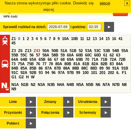
Nasza strona wykorzystuje pliki cookie. Dowiedz się
więcej
x
#
więcej.
Sprawdź rozkład na dzień:
i godzinę:
Z1
0
1
2
3
4
5
6
7
8
9
10A
10B
11
12
13
14
15
16
41
45
Z3
Z6
Z13
Z43
50A
50B
51A
51B
52
53A
53C
53B
54B
55A
55B
55C
56
57
58A
58B
59
60A
60B
60C
60D
61
62
63
64A
64B
65A
65B
66
67
68
69A
69B
70
71A
71B
72A
72B
73
75A
75B
76
77
78
80A
80B
81A
81B
82A
82B
83
84A
84B
85A
85B
86
87A
87B
88A
88B
88C
88D
89
90
91A
91B
91C
92A
92B
93
94
96
97A
97B
99
100
101
201
202
6.
F1
G1
G2
H
W
N1A
N1B
N2
N3A
N3B
N4A
N4B
N5A
N5B
N6
N7A
N7B
N8
N9
Linie
Zmiany
Utrudnienia
Przystanki
Połączenia
Schematy
Pobierz