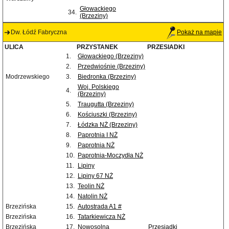
Głowackiego
34.
(Brzeziny)
Dw. Łódź Fabryczna
Pokaż na mapie
ULICA
PRZYSTANEK
PRZESIADKI
1.
Głowackiego (Brzeziny)
2.
Przedwiośnie (Brzeziny)
Modrzewskiego
3.
Biedronka (Brzeziny)
Woj. Polskiego
4.
(Brzeziny)
5.
Traugutta (Brzeziny)
6.
Kościuszki (Brzeziny)
7.
Łódzka NŻ (Brzeziny)
8.
Paprotnia I NŻ
9.
Paprotnia NŻ
10.
Paprotnia-Moczydła NŻ
11.
Lipiny
12.
Lipiny 67 NŻ
13.
Teolin NŻ
14.
Natolin NŻ
Brzezińska
15.
Autostrada A1 #
Brzezińska
16.
Tatarkiewicza NŻ
Brzezińska
17.
Nowosolna
Przesiadki