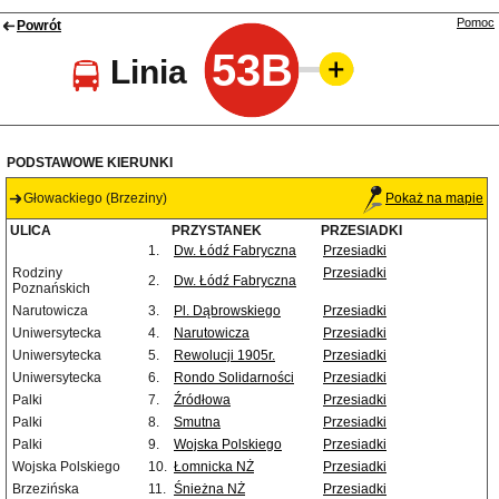
Pomoc
Powrót
53B
Linia
PODSTAWOWE KIERUNKI
Głowackiego (Brzeziny)
Pokaż na mapie
ULICA
PRZYSTANEK
PRZESIADKI
1.
Dw. Łódź Fabryczna
Przesiadki
Rodziny
Przesiadki
2.
Dw. Łódź Fabryczna
Poznańskich
Narutowicza
3.
Pl. Dąbrowskiego
Przesiadki
Uniwersytecka
4.
Narutowicza
Przesiadki
Uniwersytecka
5.
Rewolucji 1905r.
Przesiadki
Uniwersytecka
6.
Rondo Solidarności
Przesiadki
Palki
7.
Źródłowa
Przesiadki
Palki
8.
Smutna
Przesiadki
Palki
9.
Wojska Polskiego
Przesiadki
Wojska Polskiego
10.
Łomnicka NŻ
Przesiadki
Brzezińska
11.
Śnieżna NŻ
Przesiadki