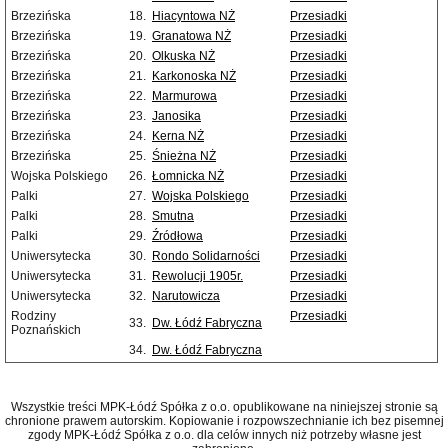
Brzezińska
18.
Hiacyntowa NŻ
Przesiadki
Brzezińska
19.
Granatowa NŻ
Przesiadki
Brzezińska
20.
Olkuska NŻ
Przesiadki
Brzezińska
21.
Karkonoska NŻ
Przesiadki
Brzezińska
22.
Marmurowa
Przesiadki
Brzezińska
23.
Janosika
Przesiadki
Brzezińska
24.
Kerna NŻ
Przesiadki
Brzezińska
25.
Śnieżna NŻ
Przesiadki
Wojska Polskiego
26.
Łomnicka NŻ
Przesiadki
Palki
27.
Wojska Polskiego
Przesiadki
Palki
28.
Smutna
Przesiadki
Palki
29.
Źródłowa
Przesiadki
Uniwersytecka
30.
Rondo Solidarności
Przesiadki
Uniwersytecka
31.
Rewolucji 1905r.
Przesiadki
Uniwersytecka
32.
Narutowicza
Przesiadki
Rodziny
Przesiadki
33.
Dw. Łódź Fabryczna
Poznańskich
34.
Dw. Łódź Fabryczna
Wszystkie treści MPK-Łódź Spółka z o.o. opublikowane na niniejszej stronie są
chronione prawem autorskim. Kopiowanie i rozpowszechnianie ich bez pisemnej
zgody MPK-Łódź Spółka z o.o. dla celów innych niż potrzeby własne jest