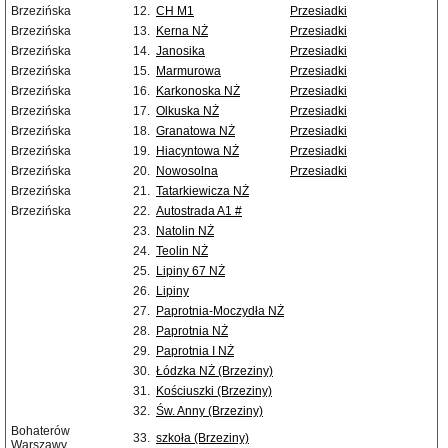
Brzezińska
12.
CH M1
Przesiadki
Brzezińska
13.
Kerna NŻ
Przesiadki
Brzezińska
14.
Janosika
Przesiadki
Brzezińska
15.
Marmurowa
Przesiadki
Brzezińska
16.
Karkonoska NŻ
Przesiadki
Brzezińska
17.
Olkuska NŻ
Przesiadki
Brzezińska
18.
Granatowa NŻ
Przesiadki
Brzezińska
19.
Hiacyntowa NŻ
Przesiadki
Brzezińska
20.
Nowosolna
Przesiadki
Brzezińska
21.
Tatarkiewicza NŻ
Brzezińska
22.
Autostrada A1 #
23.
Natolin NŻ
24.
Teolin NŻ
25.
Lipiny 67 NŻ
26.
Lipiny
27.
Paprotnia-Moczydła NŻ
28.
Paprotnia NŻ
29.
Paprotnia I NŻ
30.
Łódzka NŻ (Brzeziny)
31.
Kościuszki (Brzeziny)
32.
Św. Anny (Brzeziny)
Bohaterów
33.
szkoła (Brzeziny)
Warszawy