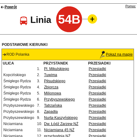
Pomoc
Powrót
54B
Linia
PODSTAWOWE KIERUNKI
ROD Polanka
Pokaż na mapie
ULICA
PRZYSTANEK
PRZESIADKI
1.
Pl. Mikulskiego
Przesiadki
Kopcińskiego
2.
Tuwima
Przesiadki
Śmigłego Rydza
3.
Piłsudskiego
Przesiadki
Śmigłego Rydza
4.
Zbiorcza
Przesiadki
Śmigłego Rydza
5.
Milionowa
Przesiadki
Śmigłego Rydza
6.
Przybyszewskiego
Przesiadki
Przybyszewskiego
7.
Tatrzańska
Przesiadki
Przybyszewskiego
8.
Zapadła
Przesiadki
Przybyszewskiego
9.
Nurta-Kaszyńskiego
Przesiadki
Niciarniana
10.
Dw. Łódź Zarzew NŻ
Przesiadki
Niciarniana
11.
Niciarniana 45 NŻ
Przesiadki
Niciarniana
12.
przychodnia NŻ
Przesiadki