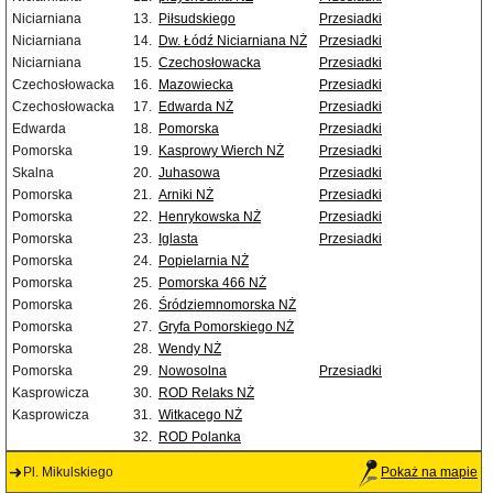
Niciarniana
13.
Piłsudskiego
Przesiadki
Niciarniana
14.
Dw. Łódź Niciarniana NŻ
Przesiadki
Niciarniana
15.
Czechosłowacka
Przesiadki
Czechosłowacka
16.
Mazowiecka
Przesiadki
Czechosłowacka
17.
Edwarda NŻ
Przesiadki
Edwarda
18.
Pomorska
Przesiadki
Pomorska
19.
Kasprowy Wierch NŻ
Przesiadki
Skalna
20.
Juhasowa
Przesiadki
Pomorska
21.
Arniki NŻ
Przesiadki
Pomorska
22.
Henrykowska NŻ
Przesiadki
Pomorska
23.
Iglasta
Przesiadki
Pomorska
24.
Popielarnia NŻ
Pomorska
25.
Pomorska 466 NŻ
Pomorska
26.
Śródziemnomorska NŻ
Pomorska
27.
Gryfa Pomorskiego NŻ
Pomorska
28.
Wendy NŻ
Pomorska
29.
Nowosolna
Przesiadki
Kasprowicza
30.
ROD Relaks NŻ
Kasprowicza
31.
Witkacego NŻ
32.
ROD Polanka
Pl. Mikulskiego
Pokaż na mapie