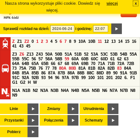
Nasza strona wykorzystuje pliki cookie. Dowiedz się
więcej
x
#
więcej.
Sprawdź rozkład na dzień:
i godzinę:
Z
Z1
Z2
0
1
2
3
4
5
6
7
8
9
10A
10B
11
12
13
14
15
16
41
43
45
Z3
Z6
Z13
Z43
50A
50B
51A
51B
52
53A
53C
53B
54B
55A
55B
55C
56
57
58A
58B
59
60A
60B
60C
60D
61
62
63
64A
64B
65A
65B
66
67
68
69A
69B
70
71A
71B
72A
72B
73
75A
75B
76
77
78
80A
80B
81A
81B
82A
82B
83
84A
84B
85A
85B
86
87A
87B
88A
88B
88C
88D
89
90
91A
91B
91C
92A
92B
93
94
96
97A
97B
99
100
101
201
202
6.
F1
G1
G2
H
W
N1A
N1B
N2
N3A
N3B
N4A
N4B
N5A
N5B
N6
N7A
N7B
N8
N9
Linie
Zmiany
Utrudnienia
Przystanki
Połączenia
Schematy
Pobierz