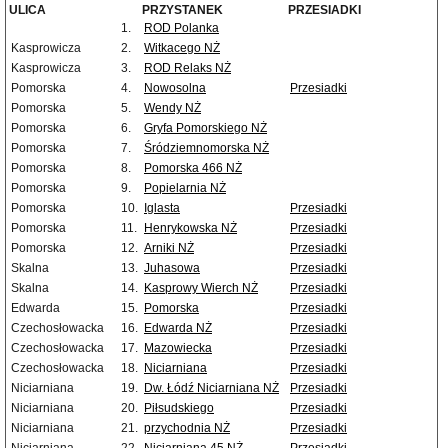
ULICA
PRZYSTANEK
PRZESIADKI
1.
ROD Polanka
Kasprowicza
2.
Witkacego NŻ
Kasprowicza
3.
ROD Relaks NŻ
Pomorska
4.
Nowosolna
Przesiadki
Pomorska
5.
Wendy NŻ
Pomorska
6.
Gryfa Pomorskiego NŻ
Pomorska
7.
Śródziemnomorska NŻ
Pomorska
8.
Pomorska 466 NŻ
Pomorska
9.
Popielarnia NŻ
Pomorska
10.
Iglasta
Przesiadki
Pomorska
11.
Henrykowska NŻ
Przesiadki
Pomorska
12.
Arniki NŻ
Przesiadki
Skalna
13.
Juhasowa
Przesiadki
Skalna
14.
Kasprowy Wierch NŻ
Przesiadki
Edwarda
15.
Pomorska
Przesiadki
Czechosłowacka
16.
Edwarda NŻ
Przesiadki
Czechosłowacka
17.
Mazowiecka
Przesiadki
Czechosłowacka
18.
Niciarniana
Przesiadki
Niciarniana
19.
Dw. Łódź Niciarniana NŻ
Przesiadki
Niciarniana
20.
Piłsudskiego
Przesiadki
Niciarniana
21.
przychodnia NŻ
Przesiadki