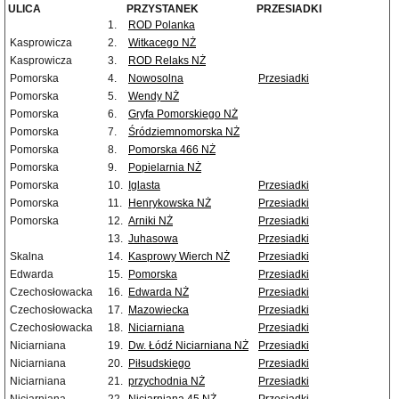
ULICA
PRZYSTANEK
PRZESIADKI
1.
ROD Polanka
Kasprowicza
2.
Witkacego NŻ
Kasprowicza
3.
ROD Relaks NŻ
Pomorska
4.
Nowosolna
Przesiadki
Pomorska
5.
Wendy NŻ
Pomorska
6.
Gryfa Pomorskiego NŻ
Pomorska
7.
Śródziemnomorska NŻ
Pomorska
8.
Pomorska 466 NŻ
Pomorska
9.
Popielarnia NŻ
Pomorska
10.
Iglasta
Przesiadki
Pomorska
11.
Henrykowska NŻ
Przesiadki
Pomorska
12.
Arniki NŻ
Przesiadki
13.
Juhasowa
Przesiadki
Skalna
14.
Kasprowy Wierch NŻ
Przesiadki
Edwarda
15.
Pomorska
Przesiadki
Czechosłowacka
16.
Edwarda NŻ
Przesiadki
Czechosłowacka
17.
Mazowiecka
Przesiadki
Czechosłowacka
18.
Niciarniana
Przesiadki
Niciarniana
19.
Dw. Łódź Niciarniana NŻ
Przesiadki
Niciarniana
20.
Piłsudskiego
Przesiadki
Niciarniana
21.
przychodnia NŻ
Przesiadki