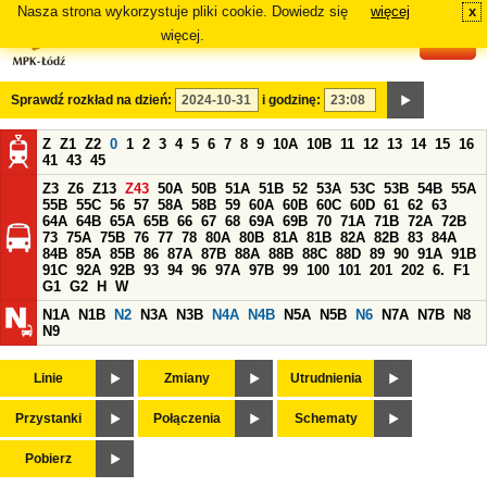
Nasza strona wykorzystuje pliki cookie. Dowiedz się
więcej
x
#
więcej.
Sprawdź rozkład na dzień:
i godzinę:
Z
Z1
Z2
0
1
2
3
4
5
6
7
8
9
10A
10B
11
12
13
14
15
16
41
43
45
Z3
Z6
Z13
Z43
50A
50B
51A
51B
52
53A
53C
53B
54B
55A
55B
55C
56
57
58A
58B
59
60A
60B
60C
60D
61
62
63
64A
64B
65A
65B
66
67
68
69A
69B
70
71A
71B
72A
72B
73
75A
75B
76
77
78
80A
80B
81A
81B
82A
82B
83
84A
84B
85A
85B
86
87A
87B
88A
88B
88C
88D
89
90
91A
91B
91C
92A
92B
93
94
96
97A
97B
99
100
101
201
202
6.
F1
G1
G2
H
W
N1A
N1B
N2
N3A
N3B
N4A
N4B
N5A
N5B
N6
N7A
N7B
N8
N9
Linie
Zmiany
Utrudnienia
Przystanki
Połączenia
Schematy
Pobierz