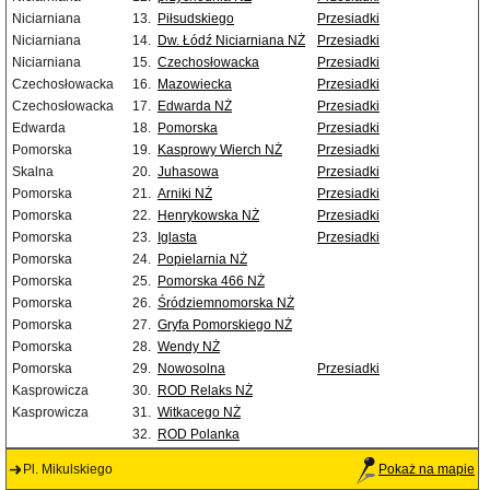
Niciarniana
13.
Piłsudskiego
Przesiadki
Niciarniana
14.
Dw. Łódź Niciarniana NŻ
Przesiadki
Niciarniana
15.
Czechosłowacka
Przesiadki
Czechosłowacka
16.
Mazowiecka
Przesiadki
Czechosłowacka
17.
Edwarda NŻ
Przesiadki
Edwarda
18.
Pomorska
Przesiadki
Pomorska
19.
Kasprowy Wierch NŻ
Przesiadki
Skalna
20.
Juhasowa
Przesiadki
Pomorska
21.
Arniki NŻ
Przesiadki
Pomorska
22.
Henrykowska NŻ
Przesiadki
Pomorska
23.
Iglasta
Przesiadki
Pomorska
24.
Popielarnia NŻ
Pomorska
25.
Pomorska 466 NŻ
Pomorska
26.
Śródziemnomorska NŻ
Pomorska
27.
Gryfa Pomorskiego NŻ
Pomorska
28.
Wendy NŻ
Pomorska
29.
Nowosolna
Przesiadki
Kasprowicza
30.
ROD Relaks NŻ
Kasprowicza
31.
Witkacego NŻ
32.
ROD Polanka
Pl. Mikulskiego
Pokaż na mapie