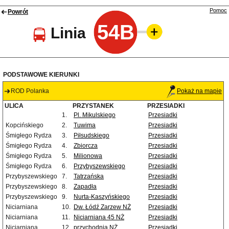
Pomoc
Powrót
54B
Linia
PODSTAWOWE KIERUNKI
ROD Polanka
Pokaż na mapie
ULICA
PRZYSTANEK
PRZESIADKI
1.
Pl. Mikulskiego
Przesiadki
Kopcińskiego
2.
Tuwima
Przesiadki
Śmigłego Rydza
3.
Piłsudskiego
Przesiadki
Śmigłego Rydza
4.
Zbiorcza
Przesiadki
Śmigłego Rydza
5.
Milionowa
Przesiadki
Śmigłego Rydza
6.
Przybyszewskiego
Przesiadki
Przybyszewskiego
7.
Tatrzańska
Przesiadki
Przybyszewskiego
8.
Zapadła
Przesiadki
Przybyszewskiego
9.
Nurta-Kaszyńskiego
Przesiadki
Niciarniana
10.
Dw. Łódź Zarzew NŻ
Przesiadki
Niciarniana
11.
Niciarniana 45 NŻ
Przesiadki
Niciarniana
12.
przychodnia NŻ
Przesiadki