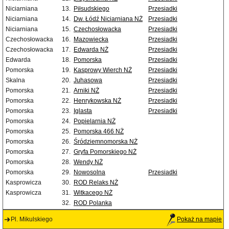
Niciarniana
13.
Piłsudskiego
Przesiadki
Niciarniana
14.
Dw. Łódź Niciarniana NŻ
Przesiadki
Niciarniana
15.
Czechosłowacka
Przesiadki
Czechosłowacka
16.
Mazowiecka
Przesiadki
Czechosłowacka
17.
Edwarda NŻ
Przesiadki
Edwarda
18.
Pomorska
Przesiadki
Pomorska
19.
Kasprowy Wierch NŻ
Przesiadki
Skalna
20.
Juhasowa
Przesiadki
Pomorska
21.
Arniki NŻ
Przesiadki
Pomorska
22.
Henrykowska NŻ
Przesiadki
Pomorska
23.
Iglasta
Przesiadki
Pomorska
24.
Popielarnia NŻ
Pomorska
25.
Pomorska 466 NŻ
Pomorska
26.
Śródziemnomorska NŻ
Pomorska
27.
Gryfa Pomorskiego NŻ
Pomorska
28.
Wendy NŻ
Pomorska
29.
Nowosolna
Przesiadki
Kasprowicza
30.
ROD Relaks NŻ
Kasprowicza
31.
Witkacego NŻ
32.
ROD Polanka
Pl. Mikulskiego
Pokaż na mapie