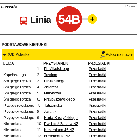
Pomoc
Powrót
54B
Linia
PODSTAWOWE KIERUNKI
ROD Polanka
Pokaż na mapie
ULICA
PRZYSTANEK
PRZESIADKI
1.
Pl. Mikulskiego
Przesiadki
Kopcińskiego
2.
Tuwima
Przesiadki
Śmigłego Rydza
3.
Piłsudskiego
Przesiadki
Śmigłego Rydza
4.
Zbiorcza
Przesiadki
Śmigłego Rydza
5.
Milionowa
Przesiadki
Śmigłego Rydza
6.
Przybyszewskiego
Przesiadki
Przybyszewskiego
7.
Tatrzańska
Przesiadki
Przybyszewskiego
8.
Zapadła
Przesiadki
Przybyszewskiego
9.
Nurta-Kaszyńskiego
Przesiadki
Niciarniana
10.
Dw. Łódź Zarzew NŻ
Przesiadki
Niciarniana
11.
Niciarniana 45 NŻ
Przesiadki
Niciarniana
12.
przychodnia NŻ
Przesiadki