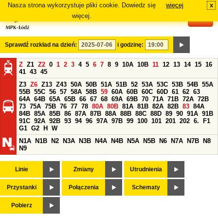
Nasza strona wykorzystuje pliki cookie. Dowiedz się
więcej
x
#
więcej.
Sprawdź rozkład na dzień:
i godzinę:
Z
Z1
Z2
0
1
2
3
4
5
6
7
8
9
10A
10B
11
12
13
14
15
16
41
43
45
Z3
Z6
Z13
Z43
50A
50B
51A
51B
52
53A
53C
53B
54B
55A
55B
55C
56
57
58A
58B
59
60A
60B
60C
60D
61
62
63
64A
64B
65A
65B
66
67
68
69A
69B
70
71A
71B
72A
72B
73
75A
75B
76
77
78
80A
80B
81A
81B
82A
82B
83
84A
84B
85A
85B
86
87A
87B
88A
88B
88C
88D
89
90
91A
91B
91C
92A
92B
93
94
96
97A
97B
99
100
101
201
202
6.
F1
G1
G2
H
W
N1A
N1B
N2
N3A
N3B
N4A
N4B
N5A
N5B
N6
N7A
N7B
N8
N9
Linie
Zmiany
Utrudnienia
Przystanki
Połączenia
Schematy
Pobierz