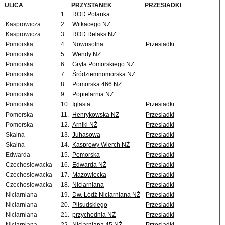
ULICA
PRZYSTANEK
PRZESIADKI
1.
ROD Polanka
Kasprowicza
2.
Witkacego NŻ
Kasprowicza
3.
ROD Relaks NŻ
Pomorska
4.
Nowosolna
Przesiadki
Pomorska
5.
Wendy NŻ
Pomorska
6.
Gryfa Pomorskiego NŻ
Pomorska
7.
Śródziemnomorska NŻ
Pomorska
8.
Pomorska 466 NŻ
Pomorska
9.
Popielarnia NŻ
Pomorska
10.
Iglasta
Przesiadki
Pomorska
11.
Henrykowska NŻ
Przesiadki
Pomorska
12.
Arniki NŻ
Przesiadki
Skalna
13.
Juhasowa
Przesiadki
Skalna
14.
Kasprowy Wierch NŻ
Przesiadki
Edwarda
15.
Pomorska
Przesiadki
Czechosłowacka
16.
Edwarda NŻ
Przesiadki
Czechosłowacka
17.
Mazowiecka
Przesiadki
Czechosłowacka
18.
Niciarniana
Przesiadki
Niciarniana
19.
Dw. Łódź Niciarniana NŻ
Przesiadki
Niciarniana
20.
Piłsudskiego
Przesiadki
Niciarniana
21.
przychodnia NŻ
Przesiadki