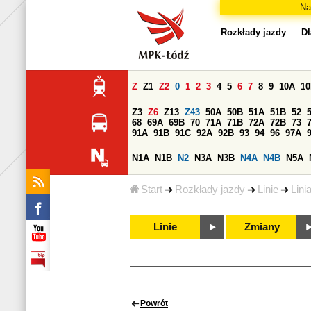
Na
Rozkłady jazdy
Dl
Z
Z1
Z2
0
1
2
3
4
5
6
7
8
9
10A
1
Z3
Z6
Z13
Z43
50A
50B
51A
51B
52
68
69A
69B
70
71A
71B
72A
72B
73
91A
91B
91C
92A
92B
93
94
96
97A
N1A
N1B
N2
N3A
N3B
N4A
N4B
N5A
Start
Rozkłady jazdy
Linie
Lini
Linie
Zmiany
Powrót