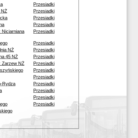
ka
Przesiadki
 NŻ
Przesiadki
cka
Przesiadki
ana
Przesiadki
 Niciarniana
Przesiadki
iego
Przesiadki
dnia NŻ
Przesiadki
ana 45 NŻ
Przesiadki
ź Zarzew NŻ
Przesiadki
aszyńskiego
Przesiadki
Przesiadki
o-Rydza
Przesiadki
a
Przesiadki
Przesiadki
iego
Przesiadki
lskiego