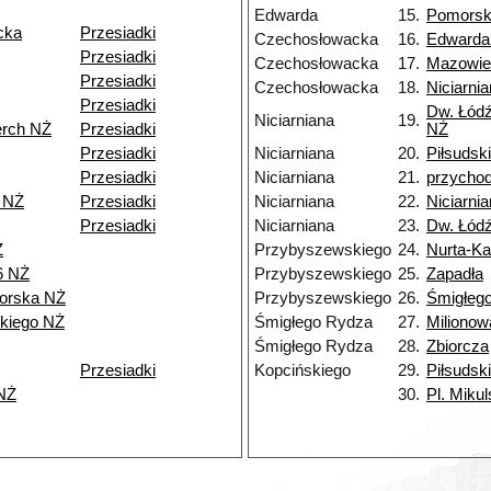
Edwarda
15.
Pomors
cka
Przesiadki
Czechosłowacka
16.
Edwarda
Przesiadki
Czechosłowacka
17.
Mazowie
Przesiadki
Czechosłowacka
18.
Niciarni
Przesiadki
Dw. Łódź
Niciarniana
19.
erch NŻ
Przesiadki
NŻ
Przesiadki
Niciarniana
20.
Piłsudsk
Przesiadki
Niciarniana
21.
przycho
 NŻ
Przesiadki
Niciarniana
22.
Niciarni
Przesiadki
Niciarniana
23.
Dw. Łód
Ż
Przybyszewskiego
24.
Nurta-K
6 NŻ
Przybyszewskiego
25.
Zapadła
orska NŻ
Przybyszewskiego
26.
Śmigłeg
kiego NŻ
Śmigłego Rydza
27.
Milionow
Śmigłego Rydza
28.
Zbiorcza
Przesiadki
Kopcińskiego
29.
Piłsudsk
NŻ
30.
Pl. Miku