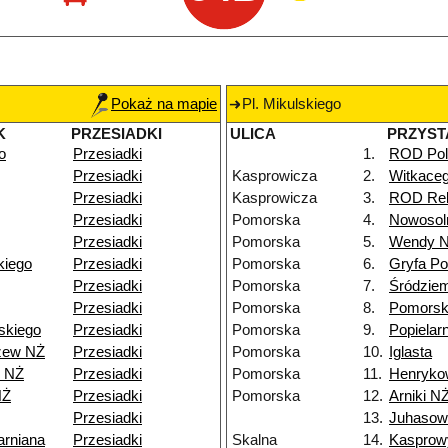
Pokaż na mapie
Pl. Mikulskiego
K
PRZESIADKI
ULICA
PRZYST
o
Przesiadki
1.
ROD Pol
Przesiadki
Kasprowicza
2.
Witkace
Przesiadki
Kasprowicza
3.
ROD Rel
Przesiadki
Pomorska
4.
Nowosol
Przesiadki
Pomorska
5.
Wendy 
kiego
Przesiadki
Pomorska
6.
Gryfa P
Przesiadki
Pomorska
7.
Śródzie
Przesiadki
Pomorska
8.
Pomorsk
skiego
Przesiadki
Pomorska
9.
Popielar
zew NŻ
Przesiadki
Pomorska
10.
Iglasta
5 NŻ
Przesiadki
Pomorska
11.
Henryko
NŻ
Przesiadki
Pomorska
12.
Arniki N
Przesiadki
13.
Juhasow
arniana
Przesiadki
Skalna
14.
Kasprow