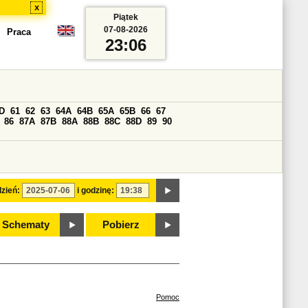
x
Piątek
07-08-2026
Praca
23:06
D
61
62
63
64A
64B
65A
65B
66
67
86
87A
87B
88A
88B
88C
88D
89
90
zień:
i godzinę:
Schematy
Pobierz
Pomoc