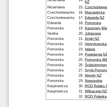
Niciarniana
14.
NŻ
Niciarniana
15.
Czechosłowa
Czechosłowacka
16.
Mazowiecka
Czechosłowacka
17.
Edwarda NŻ
Edwarda
18.
Pomorska
Pomorska
19.
Kasprowy Wi
Skalna
20.
Juhasowa
Pomorska
21.
Arniki NŻ
Pomorska
22.
Henrykowska
Pomorska
23.
Iglasta
Pomorska
24.
Popielarnia N
Pomorska
25.
Pomorska 46
Pomorska
26.
Śródziemnom
Pomorska
27.
Gryfa Pomors
Pomorska
28.
Wendy NŻ
Pomorska
29.
Nowosolna
Kasprowicza
30.
ROD Relaks 
Kasprowicza
31.
Witkacego NŻ
32.
ROD Polanka