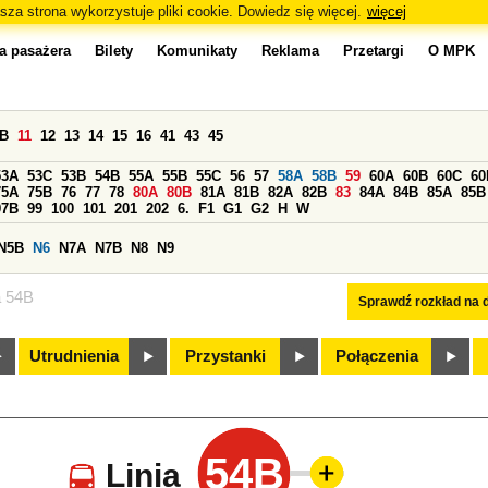
sza strona wykorzystuje pliki cookie. Dowiedz się więcej.
więcej
a pasażera
Bilety
Komunikaty
Reklama
Przetargi
O MPK
0B
11
12
13
14
15
16
41
43
45
53A
53C
53B
54B
55A
55B
55C
56
57
58A
58B
59
60A
60B
60C
60
75A
75B
76
77
78
80A
80B
81A
81B
82A
82B
83
84A
84B
85A
85B
97B
99
100
101
201
202
6.
F1
G1
G2
H
W
N5B
N6
N7A
N7B
N8
N9
a 54B
Sprawdź rozkład na d
Utrudnienia
Przystanki
Połączenia
54B
Linia