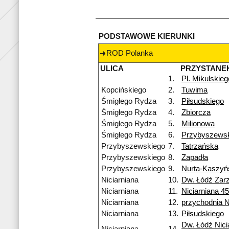
PODSTAWOWE KIERUNKI
ROD Polanka
ULICA
PRZYSTANE
1.
Pl. Mikulskieg
Kopcińskiego
2.
Tuwima
Śmigłego Rydza
3.
Piłsudskiego
Śmigłego Rydza
4.
Zbiorcza
Śmigłego Rydza
5.
Milionowa
Śmigłego Rydza
6.
Przybyszews
Przybyszewskiego
7.
Tatrzańska
Przybyszewskiego
8.
Zapadła
Przybyszewskiego
9.
Nurta-Kaszyń
Niciarniana
10.
Dw. Łódź Zar
Niciarniana
11.
Niciarniana 4
Niciarniana
12.
przychodnia 
Niciarniana
13.
Piłsudskiego
Dw. Łódź Nici