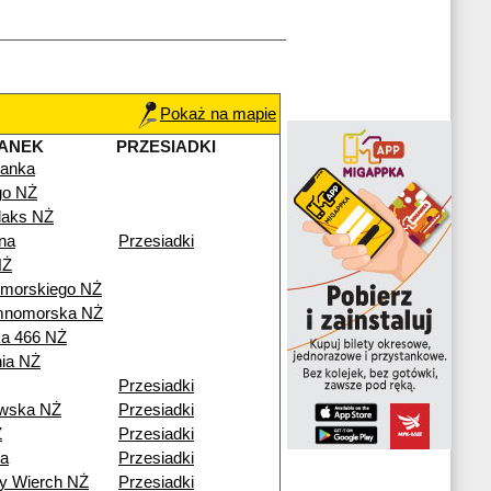
Pokaż na mapie
ANEK
PRZESIADKI
anka
go NŻ
aks NŻ
na
Przesiadki
NŻ
omorskiego NŻ
mnomorska NŻ
a 466 NŻ
nia NŻ
Przesiadki
wska NŻ
Przesiadki
Ż
Przesiadki
a
Przesiadki
y Wierch NŻ
Przesiadki