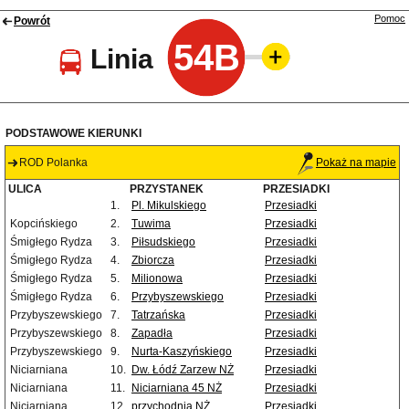
Pomoc
Powrót
54B
Linia
PODSTAWOWE KIERUNKI
ROD Polanka
Pokaż na mapie
ULICA
PRZYSTANEK
PRZESIADKI
1.
Pl. Mikulskiego
Przesiadki
Kopcińskiego
2.
Tuwima
Przesiadki
Śmigłego Rydza
3.
Piłsudskiego
Przesiadki
Śmigłego Rydza
4.
Zbiorcza
Przesiadki
Śmigłego Rydza
5.
Milionowa
Przesiadki
Śmigłego Rydza
6.
Przybyszewskiego
Przesiadki
Przybyszewskiego
7.
Tatrzańska
Przesiadki
Przybyszewskiego
8.
Zapadła
Przesiadki
Przybyszewskiego
9.
Nurta-Kaszyńskiego
Przesiadki
Niciarniana
10.
Dw. Łódź Zarzew NŻ
Przesiadki
Niciarniana
11.
Niciarniana 45 NŻ
Przesiadki
Niciarniana
12.
przychodnia NŻ
Przesiadki