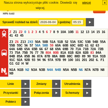
Nasza strona wykorzystuje pliki cookie. Dowiedz się
więcej
x
#
więcej.
Sprawdź rozkład na dzień:
i godzinę:
Z
Z1
Z2
0
1
2
3
4
5
6
7
8
9
10A
10B
11
12
13
14
15
16
41
43
45
Z3
Z6
Z13
Z43
50A
50B
51A
51B
52
53A
53C
53B
54B
55A
55B
55C
56
57
58A
58B
59
60A
60B
60C
60D
61
62
63
64A
64B
65A
65B
66
67
68
69A
69B
70
71A
71B
72A
72B
73
75A
75B
76
77
78
80A
80B
81A
81B
82A
82B
83
84A
84B
85A
85B
86
87A
87B
88A
88B
88C
88D
89
90
91A
91B
91C
92A
92B
93
94
96
97A
97B
99
100
101
201
202
6.
F1
G1
G2
H
W
N1A
N1B
N2
N3A
N3B
N4A
N4B
N5A
N5B
N6
N7A
N7B
N8
N9
Linie
Zmiany
Utrudnienia
Przystanki
Połączenia
Schematy
Pobierz