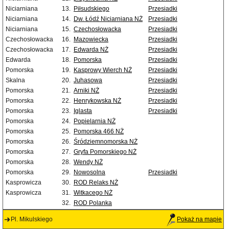
Niciarniana
13.
Piłsudskiego
Przesiadki
Niciarniana
14.
Dw. Łódź Niciarniana NŻ
Przesiadki
Niciarniana
15.
Czechosłowacka
Przesiadki
Czechosłowacka
16.
Mazowiecka
Przesiadki
Czechosłowacka
17.
Edwarda NŻ
Przesiadki
Edwarda
18.
Pomorska
Przesiadki
Pomorska
19.
Kasprowy Wierch NŻ
Przesiadki
Skalna
20.
Juhasowa
Przesiadki
Pomorska
21.
Arniki NŻ
Przesiadki
Pomorska
22.
Henrykowska NŻ
Przesiadki
Pomorska
23.
Iglasta
Przesiadki
Pomorska
24.
Popielarnia NŻ
Pomorska
25.
Pomorska 466 NŻ
Pomorska
26.
Śródziemnomorska NŻ
Pomorska
27.
Gryfa Pomorskiego NŻ
Pomorska
28.
Wendy NŻ
Pomorska
29.
Nowosolna
Przesiadki
Kasprowicza
30.
ROD Relaks NŻ
Kasprowicza
31.
Witkacego NŻ
32.
ROD Polanka
Pl. Mikulskiego
Pokaż na mapie