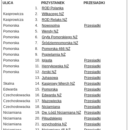
ULICA
PRZYSTANEK
PRZESIADKI
1.
ROD Polanka
Kasprowicza
2.
Witkacego NŻ
Kasprowicza
3.
ROD Relaks NŻ
Pomorska
4.
Nowosolna
Przesiadki
Pomorska
5.
Wendy NŻ
Pomorska
6.
Gryfa Pomorskiego NŻ
Pomorska
7.
Śródziemnomorska NŻ
Pomorska
8.
Pomorska 466 NŻ
Pomorska
9.
Popielarnia NŻ
Pomorska
10.
Iglasta
Przesiadki
Pomorska
11.
Henrykowska NŻ
Przesiadki
Pomorska
12.
Arniki NŻ
Przesiadki
13.
Juhasowa
Przesiadki
Skalna
14.
Kasprowy Wierch NŻ
Przesiadki
Edwarda
15.
Pomorska
Przesiadki
Czechosłowacka
16.
Edwarda NŻ
Przesiadki
Czechosłowacka
17.
Mazowiecka
Przesiadki
Czechosłowacka
18.
Niciarniana
Przesiadki
Niciarniana
19.
Dw. Łódź Niciarniana NŻ
Przesiadki
Niciarniana
20.
Piłsudskiego
Przesiadki
Niciarniana
21.
przychodnia NŻ
Przesiadki