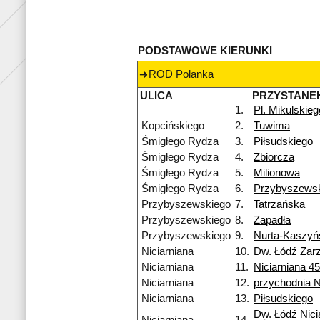
PODSTAWOWE KIERUNKI
ROD Polanka
ULICA
PRZYSTANE
1.
Pl. Mikulskieg
Kopcińskiego
2.
Tuwima
Śmigłego Rydza
3.
Piłsudskiego
Śmigłego Rydza
4.
Zbiorcza
Śmigłego Rydza
5.
Milionowa
Śmigłego Rydza
6.
Przybyszews
Przybyszewskiego
7.
Tatrzańska
Przybyszewskiego
8.
Zapadła
Przybyszewskiego
9.
Nurta-Kaszyń
Niciarniana
10.
Dw. Łódź Zar
Niciarniana
11.
Niciarniana 4
Niciarniana
12.
przychodnia 
Niciarniana
13.
Piłsudskiego
Dw. Łódź Nici