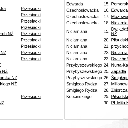
Edwarda
15.
Pomors
cka
Przesiadki
Czechosłowacka
16.
Edwarda
Przesiadki
Czechosłowacka
17.
Mazowie
Przesiadki
Czechosłowacka
18.
Niciarni
Przesiadki
Dw. Łódź
Niciarniana
19.
erch NŻ
Przesiadki
NŻ
Przesiadki
Niciarniana
20.
Piłsudsk
Przesiadki
Niciarniana
21.
przycho
 NŻ
Przesiadki
Niciarniana
22.
Niciarni
Przesiadki
Niciarniana
23.
Dw. Łód
Ż
Przybyszewskiego
24.
Nurta-K
6 NŻ
Przybyszewskiego
25.
Zapadła
orska NŻ
Przybyszewskiego
26.
Śmigłeg
kiego NŻ
Śmigłego Rydza
27.
Milionow
Śmigłego Rydza
28.
Zbiorcza
Przesiadki
Kopcińskiego
29.
Piłsudsk
NŻ
30.
Pl. Miku