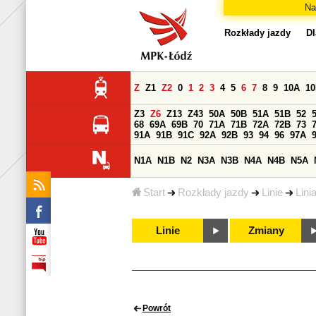
Na
Rozkłady jazdy
Dl
Z
Z1
Z2
0
1
2
3
4
5
6
7
8
9
10A
1
Z3
Z6
Z13
Z43
50A
50B
51A
51B
52
68
69A
69B
70
71A
71B
72A
72B
73
91A
91B
91C
92A
92B
93
94
96
97A
N1A
N1B
N2
N3A
N3B
N4A
N4B
N5A
Start
Rozkłady jazdy
Linie
Lini
Linie
Zmiany
Powrót