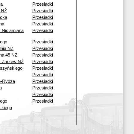
ka
Przesiadki
 NŻ
Przesiadki
cka
Przesiadki
ana
Przesiadki
 Niciarniana
Przesiadki
iego
Przesiadki
dnia NŻ
Przesiadki
ana 45 NŻ
Przesiadki
ź Zarzew NŻ
Przesiadki
aszyńskiego
Przesiadki
Przesiadki
o-Rydza
Przesiadki
a
Przesiadki
Przesiadki
iego
Przesiadki
lskiego