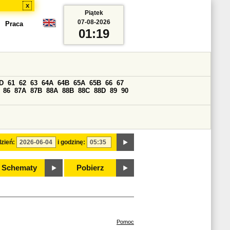
x
Piątek
07-08-2026
Praca
01:19
D
61
62
63
64A
64B
65A
65B
66
67
86
87A
87B
88A
88B
88C
88D
89
90
zień:
i godzinę:
Schematy
Pobierz
Pomoc