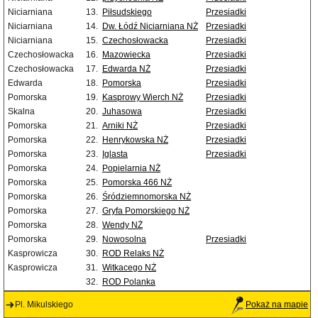
Niciarniana
13.
Piłsudskiego
Przesiadki
Niciarniana
14.
Dw. Łódź Niciarniana NŻ
Przesiadki
Niciarniana
15.
Czechosłowacka
Przesiadki
Czechosłowacka
16.
Mazowiecka
Przesiadki
Czechosłowacka
17.
Edwarda NŻ
Przesiadki
Edwarda
18.
Pomorska
Przesiadki
Pomorska
19.
Kasprowy Wierch NŻ
Przesiadki
Skalna
20.
Juhasowa
Przesiadki
Pomorska
21.
Arniki NŻ
Przesiadki
Pomorska
22.
Henrykowska NŻ
Przesiadki
Pomorska
23.
Iglasta
Przesiadki
Pomorska
24.
Popielarnia NŻ
Pomorska
25.
Pomorska 466 NŻ
Pomorska
26.
Śródziemnomorska NŻ
Pomorska
27.
Gryfa Pomorskiego NŻ
Pomorska
28.
Wendy NŻ
Pomorska
29.
Nowosolna
Przesiadki
Kasprowicza
30.
ROD Relaks NŻ
Kasprowicza
31.
Witkacego NŻ
32.
ROD Polanka
Pl. Mikulskiego
Pokaż na mapie