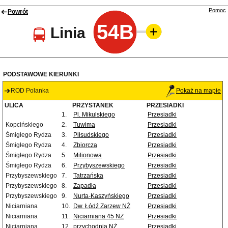
Pomoc
Powrót
54B
Linia
PODSTAWOWE KIERUNKI
ROD Polanka
Pokaż na mapie
ULICA
PRZYSTANEK
PRZESIADKI
1.
Pl. Mikulskiego
Przesiadki
Kopcińskiego
2.
Tuwima
Przesiadki
Śmigłego Rydza
3.
Piłsudskiego
Przesiadki
Śmigłego Rydza
4.
Zbiorcza
Przesiadki
Śmigłego Rydza
5.
Milionowa
Przesiadki
Śmigłego Rydza
6.
Przybyszewskiego
Przesiadki
Przybyszewskiego
7.
Tatrzańska
Przesiadki
Przybyszewskiego
8.
Zapadła
Przesiadki
Przybyszewskiego
9.
Nurta-Kaszyńskiego
Przesiadki
Niciarniana
10.
Dw. Łódź Zarzew NŻ
Przesiadki
Niciarniana
11.
Niciarniana 45 NŻ
Przesiadki
Niciarniana
12.
przychodnia NŻ
Przesiadki