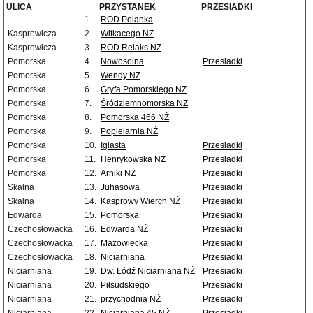
ULICA
PRZYSTANEK
PRZESIADKI
1.
ROD Polanka
Kasprowicza
2.
Witkacego NŻ
Kasprowicza
3.
ROD Relaks NŻ
Pomorska
4.
Nowosolna
Przesiadki
Pomorska
5.
Wendy NŻ
Pomorska
6.
Gryfa Pomorskiego NŻ
Pomorska
7.
Śródziemnomorska NŻ
Pomorska
8.
Pomorska 466 NŻ
Pomorska
9.
Popielarnia NŻ
Pomorska
10.
Iglasta
Przesiadki
Pomorska
11.
Henrykowska NŻ
Przesiadki
Pomorska
12.
Arniki NŻ
Przesiadki
Skalna
13.
Juhasowa
Przesiadki
Skalna
14.
Kasprowy Wierch NŻ
Przesiadki
Edwarda
15.
Pomorska
Przesiadki
Czechosłowacka
16.
Edwarda NŻ
Przesiadki
Czechosłowacka
17.
Mazowiecka
Przesiadki
Czechosłowacka
18.
Niciarniana
Przesiadki
Niciarniana
19.
Dw. Łódź Niciarniana NŻ
Przesiadki
Niciarniana
20.
Piłsudskiego
Przesiadki
Niciarniana
21.
przychodnia NŻ
Przesiadki