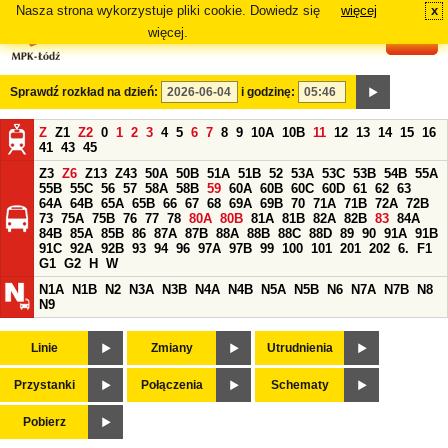
Nasza strona wykorzystuje pliki cookie. Dowiedz się
więcej
x
#
więcej.
Sprawdź rozkład na dzień:
i godzinę:
Z
Z1
Z2
0
1
2
3
4
5
6
7
8
9
10A
10B
11
12
13
14
15
16
41
43
45
Z3
Z6
Z13
Z43
50A
50B
51A
51B
52
53A
53C
53B
54B
55A
55B
55C
56
57
58A
58B
59
60A
60B
60C
60D
61
62
63
64A
64B
65A
65B
66
67
68
69A
69B
70
71A
71B
72A
72B
73
75A
75B
76
77
78
80A
80B
81A
81B
82A
82B
83
84A
84B
85A
85B
86
87A
87B
88A
88B
88C
88D
89
90
91A
91B
91C
92A
92B
93
94
96
97A
97B
99
100
101
201
202
6.
F1
G1
G2
H
W
N1A
N1B
N2
N3A
N3B
N4A
N4B
N5A
N5B
N6
N7A
N7B
N8
N9
Linie
Zmiany
Utrudnienia
Przystanki
Połączenia
Schematy
Pobierz