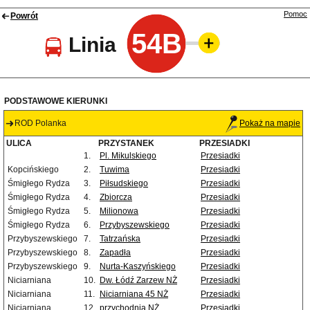
Pomoc
Powrót
54B
Linia
PODSTAWOWE KIERUNKI
ROD Polanka
Pokaż na mapie
ULICA
PRZYSTANEK
PRZESIADKI
1.
Pl. Mikulskiego
Przesiadki
Kopcińskiego
2.
Tuwima
Przesiadki
Śmigłego Rydza
3.
Piłsudskiego
Przesiadki
Śmigłego Rydza
4.
Zbiorcza
Przesiadki
Śmigłego Rydza
5.
Milionowa
Przesiadki
Śmigłego Rydza
6.
Przybyszewskiego
Przesiadki
Przybyszewskiego
7.
Tatrzańska
Przesiadki
Przybyszewskiego
8.
Zapadła
Przesiadki
Przybyszewskiego
9.
Nurta-Kaszyńskiego
Przesiadki
Niciarniana
10.
Dw. Łódź Zarzew NŻ
Przesiadki
Niciarniana
11.
Niciarniana 45 NŻ
Przesiadki
Niciarniana
12.
przychodnia NŻ
Przesiadki