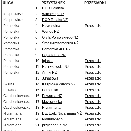
ULICA
PRZYSTANEK
PRZESIADKI
1.
ROD Polanka
Kasprowicza
2.
Witkacego NŻ
Kasprowicza
3.
ROD Relaks NŻ
Pomorska
4.
Nowosolna
Przesiadki
Pomorska
5.
Wendy NŻ
Pomorska
6.
Gryfa Pomorskiego NŻ
Pomorska
7.
Śródziemnomorska NŻ
Pomorska
8.
Pomorska 466 NŻ
Pomorska
9.
Popielarnia NŻ
Pomorska
10.
Iglasta
Przesiadki
Pomorska
11.
Henrykowska NŻ
Przesiadki
Pomorska
12.
Arniki NŻ
Przesiadki
13.
Juhasowa
Przesiadki
Skalna
14.
Kasprowy Wierch NŻ
Przesiadki
Edwarda
15.
Pomorska
Przesiadki
Czechosłowacka
16.
Edwarda NŻ
Przesiadki
Czechosłowacka
17.
Mazowiecka
Przesiadki
Czechosłowacka
18.
Niciarniana
Przesiadki
Niciarniana
19.
Dw. Łódź Niciarniana NŻ
Przesiadki
Niciarniana
20.
Piłsudskiego
Przesiadki
Niciarniana
21.
przychodnia NŻ
Przesiadki