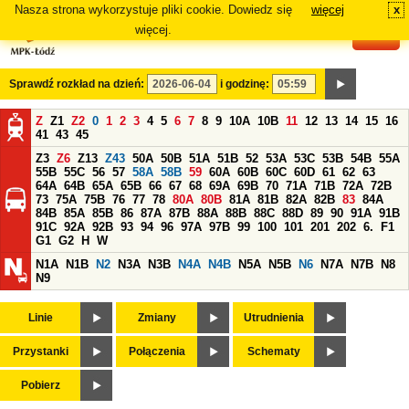
Nasza strona wykorzystuje pliki cookie. Dowiedz się
więcej
x
#
więcej.
Sprawdź rozkład na dzień:
i godzinę:
Z
Z1
Z2
0
1
2
3
4
5
6
7
8
9
10A
10B
11
12
13
14
15
16
41
43
45
Z3
Z6
Z13
Z43
50A
50B
51A
51B
52
53A
53C
53B
54B
55A
55B
55C
56
57
58A
58B
59
60A
60B
60C
60D
61
62
63
64A
64B
65A
65B
66
67
68
69A
69B
70
71A
71B
72A
72B
73
75A
75B
76
77
78
80A
80B
81A
81B
82A
82B
83
84A
84B
85A
85B
86
87A
87B
88A
88B
88C
88D
89
90
91A
91B
91C
92A
92B
93
94
96
97A
97B
99
100
101
201
202
6.
F1
G1
G2
H
W
N1A
N1B
N2
N3A
N3B
N4A
N4B
N5A
N5B
N6
N7A
N7B
N8
N9
Linie
Zmiany
Utrudnienia
Przystanki
Połączenia
Schematy
Pobierz