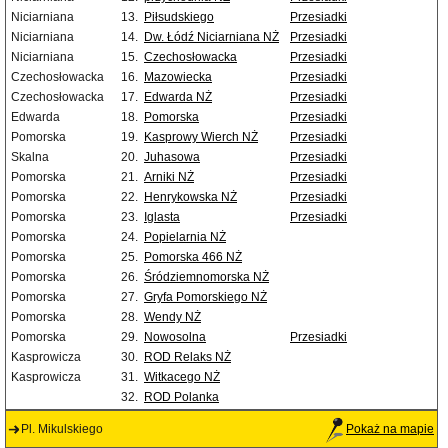
Niciarniana
13.
Piłsudskiego
Przesiadki
Niciarniana
14.
Dw. Łódź Niciarniana NŻ
Przesiadki
Niciarniana
15.
Czechosłowacka
Przesiadki
Czechosłowacka
16.
Mazowiecka
Przesiadki
Czechosłowacka
17.
Edwarda NŻ
Przesiadki
Edwarda
18.
Pomorska
Przesiadki
Pomorska
19.
Kasprowy Wierch NŻ
Przesiadki
Skalna
20.
Juhasowa
Przesiadki
Pomorska
21.
Arniki NŻ
Przesiadki
Pomorska
22.
Henrykowska NŻ
Przesiadki
Pomorska
23.
Iglasta
Przesiadki
Pomorska
24.
Popielarnia NŻ
Pomorska
25.
Pomorska 466 NŻ
Pomorska
26.
Śródziemnomorska NŻ
Pomorska
27.
Gryfa Pomorskiego NŻ
Pomorska
28.
Wendy NŻ
Pomorska
29.
Nowosolna
Przesiadki
Kasprowicza
30.
ROD Relaks NŻ
Kasprowicza
31.
Witkacego NŻ
32.
ROD Polanka
Pl. Mikulskiego
Pokaż na mapie