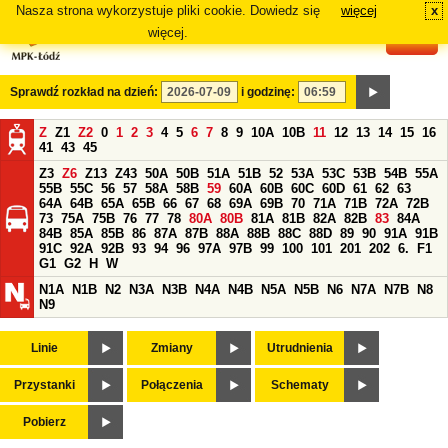
Nasza strona wykorzystuje pliki cookie. Dowiedz się
więcej
x
#
więcej.
Sprawdź rozkład na dzień:
i godzinę:
Z
Z1
Z2
0
1
2
3
4
5
6
7
8
9
10A
10B
11
12
13
14
15
16
41
43
45
Z3
Z6
Z13
Z43
50A
50B
51A
51B
52
53A
53C
53B
54B
55A
55B
55C
56
57
58A
58B
59
60A
60B
60C
60D
61
62
63
64A
64B
65A
65B
66
67
68
69A
69B
70
71A
71B
72A
72B
73
75A
75B
76
77
78
80A
80B
81A
81B
82A
82B
83
84A
84B
85A
85B
86
87A
87B
88A
88B
88C
88D
89
90
91A
91B
91C
92A
92B
93
94
96
97A
97B
99
100
101
201
202
6.
F1
G1
G2
H
W
N1A
N1B
N2
N3A
N3B
N4A
N4B
N5A
N5B
N6
N7A
N7B
N8
N9
Linie
Zmiany
Utrudnienia
Przystanki
Połączenia
Schematy
Pobierz