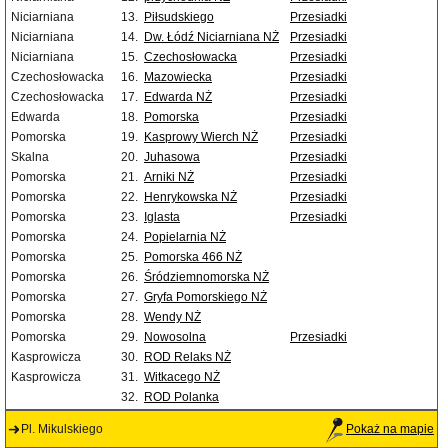
Niciarniana
13.
Piłsudskiego
Przesiadki
Niciarniana
14.
Dw. Łódź Niciarniana NŻ
Przesiadki
Niciarniana
15.
Czechosłowacka
Przesiadki
Czechosłowacka
16.
Mazowiecka
Przesiadki
Czechosłowacka
17.
Edwarda NŻ
Przesiadki
Edwarda
18.
Pomorska
Przesiadki
Pomorska
19.
Kasprowy Wierch NŻ
Przesiadki
Skalna
20.
Juhasowa
Przesiadki
Pomorska
21.
Arniki NŻ
Przesiadki
Pomorska
22.
Henrykowska NŻ
Przesiadki
Pomorska
23.
Iglasta
Przesiadki
Pomorska
24.
Popielarnia NŻ
Pomorska
25.
Pomorska 466 NŻ
Pomorska
26.
Śródziemnomorska NŻ
Pomorska
27.
Gryfa Pomorskiego NŻ
Pomorska
28.
Wendy NŻ
Pomorska
29.
Nowosolna
Przesiadki
Kasprowicza
30.
ROD Relaks NŻ
Kasprowicza
31.
Witkacego NŻ
32.
ROD Polanka
Pl. Mikulskiego
Pokaż na mapie