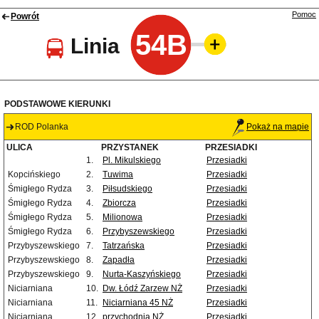
Pomoc
Powrót
54B
Linia
PODSTAWOWE KIERUNKI
ROD Polanka
Pokaż na mapie
ULICA
PRZYSTANEK
PRZESIADKI
1.
Pl. Mikulskiego
Przesiadki
Kopcińskiego
2.
Tuwima
Przesiadki
Śmigłego Rydza
3.
Piłsudskiego
Przesiadki
Śmigłego Rydza
4.
Zbiorcza
Przesiadki
Śmigłego Rydza
5.
Milionowa
Przesiadki
Śmigłego Rydza
6.
Przybyszewskiego
Przesiadki
Przybyszewskiego
7.
Tatrzańska
Przesiadki
Przybyszewskiego
8.
Zapadła
Przesiadki
Przybyszewskiego
9.
Nurta-Kaszyńskiego
Przesiadki
Niciarniana
10.
Dw. Łódź Zarzew NŻ
Przesiadki
Niciarniana
11.
Niciarniana 45 NŻ
Przesiadki
Niciarniana
12.
przychodnia NŻ
Przesiadki