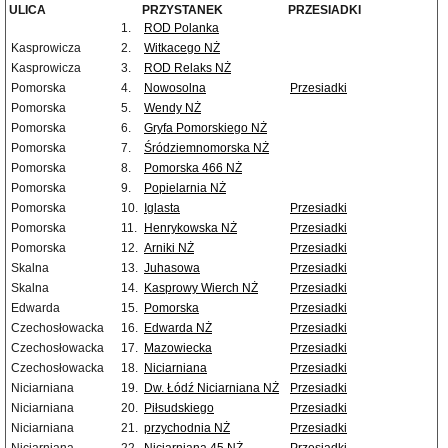
ULICA
PRZYSTANEK
PRZESIADKI
1.
ROD Polanka
Kasprowicza
2.
Witkacego NŻ
Kasprowicza
3.
ROD Relaks NŻ
Pomorska
4.
Nowosolna
Przesiadki
Pomorska
5.
Wendy NŻ
Pomorska
6.
Gryfa Pomorskiego NŻ
Pomorska
7.
Śródziemnomorska NŻ
Pomorska
8.
Pomorska 466 NŻ
Pomorska
9.
Popielarnia NŻ
Pomorska
10.
Iglasta
Przesiadki
Pomorska
11.
Henrykowska NŻ
Przesiadki
Pomorska
12.
Arniki NŻ
Przesiadki
Skalna
13.
Juhasowa
Przesiadki
Skalna
14.
Kasprowy Wierch NŻ
Przesiadki
Edwarda
15.
Pomorska
Przesiadki
Czechosłowacka
16.
Edwarda NŻ
Przesiadki
Czechosłowacka
17.
Mazowiecka
Przesiadki
Czechosłowacka
18.
Niciarniana
Przesiadki
Niciarniana
19.
Dw. Łódź Niciarniana NŻ
Przesiadki
Niciarniana
20.
Piłsudskiego
Przesiadki
Niciarniana
21.
przychodnia NŻ
Przesiadki