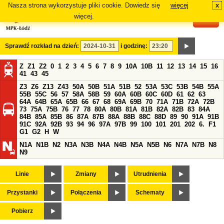
Nasza strona wykorzystuje pliki cookie. Dowiedz się
więcej
x
#
więcej.
Sprawdź rozkład na dzień:
i godzinę:
Z
Z1
Z2
0
1
2
3
4
5
6
7
8
9
10A
10B
11
12
13
14
15
16
41
43
45
Z3
Z6
Z13
Z43
50A
50B
51A
51B
52
53A
53C
53B
54B
55A
55B
55C
56
57
58A
58B
59
60A
60B
60C
60D
61
62
63
64A
64B
65A
65B
66
67
68
69A
69B
70
71A
71B
72A
72B
73
75A
75B
76
77
78
80A
80B
81A
81B
82A
82B
83
84A
84B
85A
85B
86
87A
87B
88A
88B
88C
88D
89
90
91A
91B
91C
92A
92B
93
94
96
97A
97B
99
100
101
201
202
6.
F1
G1
G2
H
W
N1A
N1B
N2
N3A
N3B
N4A
N4B
N5A
N5B
N6
N7A
N7B
N8
N9
Linie
Zmiany
Utrudnienia
Przystanki
Połączenia
Schematy
Pobierz