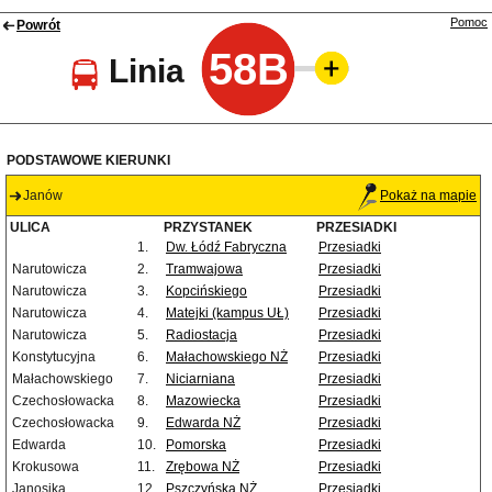
Pomoc
Powrót
58B
Linia
PODSTAWOWE KIERUNKI
Janów
Pokaż na mapie
ULICA
PRZYSTANEK
PRZESIADKI
1.
Dw. Łódź Fabryczna
Przesiadki
Narutowicza
2.
Tramwajowa
Przesiadki
Narutowicza
3.
Kopcińskiego
Przesiadki
Narutowicza
4.
Matejki (kampus UŁ)
Przesiadki
Narutowicza
5.
Radiostacja
Przesiadki
Konstytucyjna
6.
Małachowskiego NŻ
Przesiadki
Małachowskiego
7.
Niciarniana
Przesiadki
Czechosłowacka
8.
Mazowiecka
Przesiadki
Czechosłowacka
9.
Edwarda NŻ
Przesiadki
Edwarda
10.
Pomorska
Przesiadki
Krokusowa
11.
Zrębowa NŻ
Przesiadki
Janosika
12.
Pszczyńska NŻ
Przesiadki