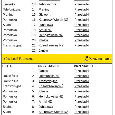
Janosika
13.
Telefoniczna
Przesiadki
Telefoniczna
14.
Pieniny
Przesiadki
Pieniny
15.
Giewont
Przesiadki
Pomorska
16.
Kasprowy Wierch NŻ
Przesiadki
Skalna
17.
Juhasowa
Przesiadki
Pomorska
18.
Arniki NŻ
Przesiadki
Pomorska
19.
Henrykowska NŻ
Przesiadki
Pomorska
20.
Iglasta
Przesiadki
Transmisyjna
21.
Kosodrzewiny NŻ
Przesiadki
22.
Janów
Dw. Łódź Fabryczna
Pokaż na mapie
ULICA
PRZYSTANEK
PRZESIADKI
1.
Janów
Przesiadki
Rokicińska
2.
Hetmańska NŻ
Przesiadki
Rokicińska
3.
Transmisyjna
Przesiadki
Transmisyjna
4.
Kosodrzewiny NŻ
Przesiadki
Pomorska
5.
Iglasta
Przesiadki
Pomorska
6.
Henrykowska NŻ
Przesiadki
Pomorska
7.
Arniki NŻ
Przesiadki
Skalna
8.
Juhasowa
Przesiadki
Skalna
9.
Kasprowy Wierch NŻ
Przesiadki