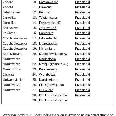
Zbocze
10.
Potokowa NŻ
Przesiadki
Zbocze
11.
Giewont
Przesiadki
Telefoniczna
12.
Pieniny
Przesiadki
Janosika
13.
Telefoniczna
Przesiadki
Janosika
14.
Pszczyńska NŻ
Przesiadki
Krokusowa
15.
Zrębowa NŻ
Przesiadki
Edwarda
16.
Pomorska
Przesiadki
Czechosłowacka
17.
Edwarda NŻ
Przesiadki
Czechosłowacka
18.
Mazowiecka
Przesiadki
Czechosłowacka
19.
Niciarniana
Przesiadki
Konstytucyjna
20.
Małachowskiego NŻ
Przesiadki
Narutowicza
21.
Radiostacja
Przesiadki
Narutowicza
22.
Matejki (kampus UŁ)
Przesiadki
Narutowicza
23.
Kopcińskiego
Przesiadki
Jaracza
24.
Wierzbowa
Przesiadki
Uniwersytecka
25.
Narutowicza
Przesiadki
Narutowicza
26.
Pl. Dąbrowskiego
Przesiadki
Narutowicza
27.
P.O.W. NŻ
Przesiadki
28.
Dw. Łódź Fabryczna
Przesiadki
29.
Dw. Łódź Fabryczna
Wszystkie treści MPK-Łódź Spółka z o.o. opublikowane na niniejszej stronie są