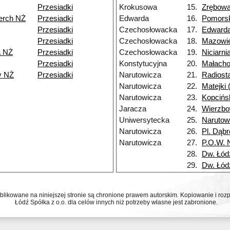
Przesiadki
Krokusowa
15.
Zrębow
erch NŻ
Przesiadki
Edwarda
16.
Pomors
Przesiadki
Czechosłowacka
17.
Edward
Przesiadki
Czechosłowacka
18.
Mazowi
a NŻ
Przesiadki
Czechosłowacka
19.
Niciarni
Przesiadki
Konstytucyjna
20.
Małach
y NŻ
Przesiadki
Narutowicza
21.
Radiost
Narutowicza
22.
Matejki
Narutowicza
23.
Kopcińs
Jaracza
24.
Wierzb
Uniwersytecka
25.
Narutow
Narutowicza
26.
Pl. Dąb
Narutowicza
27.
P.O.W. 
28.
Dw. Łód
29.
Dw. Łód
ublikowane na niniejszej stronie są chronione prawem autorskim. Kopiowanie i r
Łódź Spółka z o.o. dla celów innych niż potrzeby własne jest zabronione.