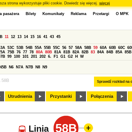
sza strona wykorzystuje pliki cookie. Dowiedz się więcej.
więcej
a pasażera
Bilety
Komunikaty
Reklama
Przetargi
O MPK
0B
11
12
13
14
15
16
41
43
45
53A
53C
53B
54B
55A
55B
55C
56
57
58A
58B
59
60A
60B
60C
60
75A
75B
76
77
78
80A
80B
81A
81B
82A
82B
83
84A
84B
85A
85B
97B
99
100
101
201
202
6.
F1
G1
G2
H
W
N5B
N6
N7A
N7B
N8
N9
a 58B
Sprawdź rozkład na d
Utrudnienia
Przystanki
Połączenia
58B
Linia