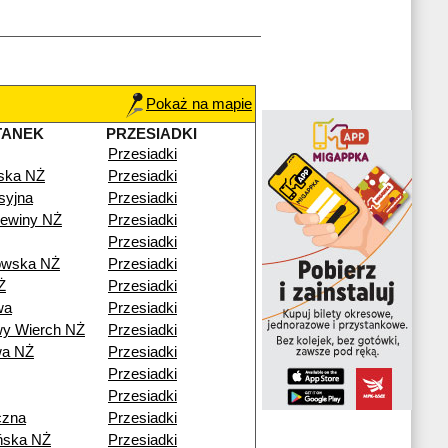
Pokaż na mapie
TANEK
PRZESIADKI
Przesiadki
ska NŻ
Przesiadki
syjna
Przesiadki
ewiny NŻ
Przesiadki
Przesiadki
owska NŻ
Przesiadki
Ż
Przesiadki
wa
Przesiadki
y Wierch NŻ
Przesiadki
wa NŻ
Przesiadki
Przesiadki
Przesiadki
czna
Przesiadki
ńska NŻ
Przesiadki