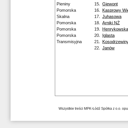
Pieniny
15.
Giewont
Pomorska
16.
Kasprowy Wi
Skalna
17.
Juhasowa
Pomorska
18.
Arniki NŻ
Pomorska
19.
Henrykowsk
Pomorska
20.
Iglasta
Transmisyjna
21.
Kosodrzewin
22.
Janów
Wszystkie treści MPK-Łódź Spółka z o.o. op