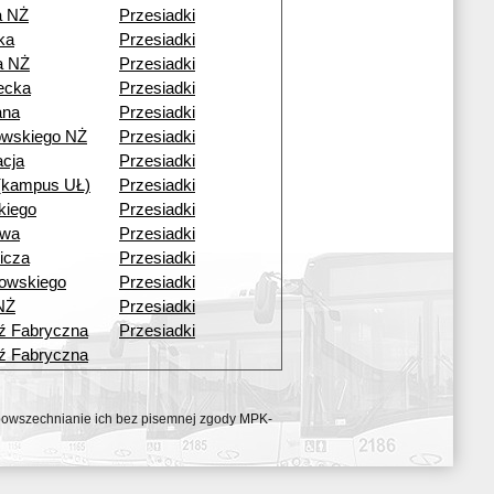
a NŻ
Przesiadki
ka
Przesiadki
a NŻ
Przesiadki
ecka
Przesiadki
ana
Przesiadki
owskiego NŻ
Przesiadki
acja
Przesiadki
 (kampus UŁ)
Przesiadki
kiego
Przesiadki
owa
Przesiadki
icza
Przesiadki
rowskiego
Przesiadki
NŻ
Przesiadki
ź Fabryczna
Przesiadki
ź Fabryczna
ozpowszechnianie ich bez pisemnej zgody MPK-