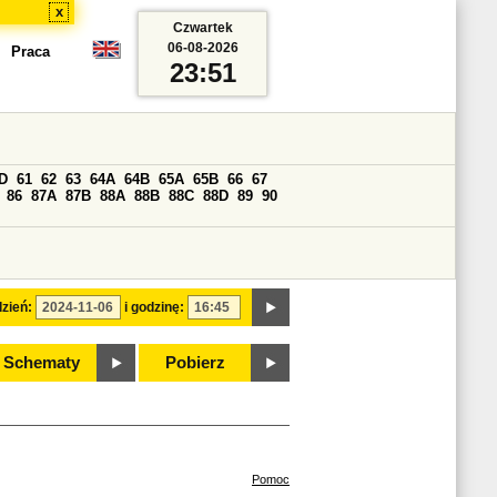
x
Czwartek
06-08-2026
Praca
23:51
D
61
62
63
64A
64B
65A
65B
66
67
86
87A
87B
88A
88B
88C
88D
89
90
zień:
i godzinę:
Schematy
Pobierz
Pomoc