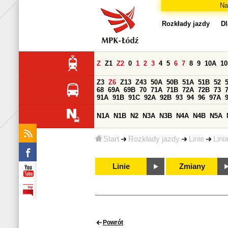
Na
Rozkłady jazdy
Dl
Z
Z1
Z2
0
1
2
3
4
5
6
7
8
9
10A
1
Z3
Z6
Z13
Z43
50A
50B
51A
51B
52
68
69A
69B
70
71A
71B
72A
72B
73
91A
91B
91C
92A
92B
93
94
96
97A
N1A
N1B
N2
N3A
N3B
N4A
N4B
N5A
Start
Rozkłady jazdy
Linie
Lini
Linie
Zmiany
Powrót