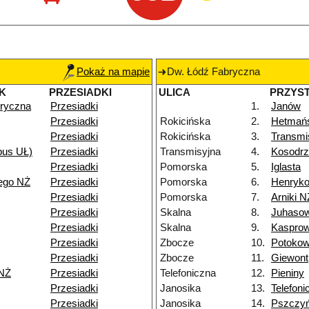
Pokaż na mapie
Dw. Łódź Fabryczna
K
PRZESIADKI
ULICA
PRZYS
ryczna
Przesiadki
1.
Janów
Przesiadki
Rokicińska
2.
Hetmań
Przesiadki
Rokicińska
3.
Transmi
pus UŁ)
Przesiadki
Transmisyjna
4.
Kosodrz
Przesiadki
Pomorska
5.
Iglasta
ego NŻ
Przesiadki
Pomorska
6.
Henryk
Przesiadki
Pomorska
7.
Arniki N
Przesiadki
Skalna
8.
Juhaso
Przesiadki
Skalna
9.
Kasprow
Przesiadki
Zbocze
10.
Potoko
Przesiadki
Zbocze
11.
Giewont
NŻ
Przesiadki
Telefoniczna
12.
Pieniny
Przesiadki
Janosika
13.
Telefoni
Przesiadki
Janosika
14.
Pszczy