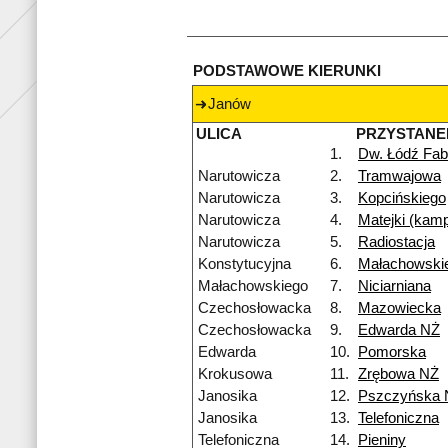
PODSTAWOWE KIERUNKI
Janów
ULICA
PRZYSTANE
1.
Dw. Łódź Fab
Narutowicza
2.
Tramwajowa
Narutowicza
3.
Kopcińskiego
Narutowicza
4.
Matejki (kam
Narutowicza
5.
Radiostacja
Konstytucyjna
6.
Małachowski
Małachowskiego
7.
Niciarniana
Czechosłowacka
8.
Mazowiecka
Czechosłowacka
9.
Edwarda NŻ
Edwarda
10.
Pomorska
Krokusowa
11.
Zrębowa NŻ
Janosika
12.
Pszczyńska 
Janosika
13.
Telefoniczna
Telefoniczna
14.
Pieniny