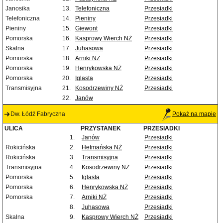
Janosika
13.
Telefoniczna
Przesiadki
Telefoniczna
14.
Pieniny
Przesiadki
Pieniny
15.
Giewont
Przesiadki
Pomorska
16.
Kasprowy Wierch NŻ
Przesiadki
Skalna
17.
Juhasowa
Przesiadki
Pomorska
18.
Arniki NŻ
Przesiadki
Pomorska
19.
Henrykowska NŻ
Przesiadki
Pomorska
20.
Iglasta
Przesiadki
Transmisyjna
21.
Kosodrzewiny NŻ
Przesiadki
22.
Janów
Dw. Łódź Fabryczna
Pokaż na mapie
ULICA
PRZYSTANEK
PRZESIADKI
1.
Janów
Przesiadki
Rokicińska
2.
Hetmańska NŻ
Przesiadki
Rokicińska
3.
Transmisyjna
Przesiadki
Transmisyjna
4.
Kosodrzewiny NŻ
Przesiadki
Pomorska
5.
Iglasta
Przesiadki
Pomorska
6.
Henrykowska NŻ
Przesiadki
Pomorska
7.
Arniki NŻ
Przesiadki
8.
Juhasowa
Przesiadki
Skalna
9.
Kasprowy Wierch NŻ
Przesiadki