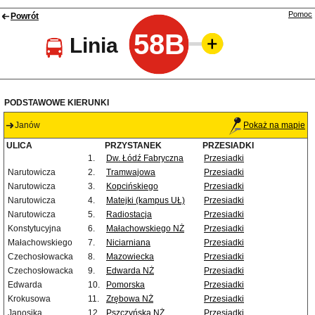
Pomoc
Powrót
58B
Linia
PODSTAWOWE KIERUNKI
Janów
Pokaż na mapie
ULICA
PRZYSTANEK
PRZESIADKI
1.
Dw. Łódź Fabryczna
Przesiadki
Narutowicza
2.
Tramwajowa
Przesiadki
Narutowicza
3.
Kopcińskiego
Przesiadki
Narutowicza
4.
Matejki (kampus UŁ)
Przesiadki
Narutowicza
5.
Radiostacja
Przesiadki
Konstytucyjna
6.
Małachowskiego NŻ
Przesiadki
Małachowskiego
7.
Niciarniana
Przesiadki
Czechosłowacka
8.
Mazowiecka
Przesiadki
Czechosłowacka
9.
Edwarda NŻ
Przesiadki
Edwarda
10.
Pomorska
Przesiadki
Krokusowa
11.
Zrębowa NŻ
Przesiadki
Janosika
12.
Pszczyńska NŻ
Przesiadki