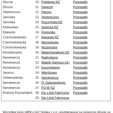
Zbocze
10.
Potokowa NŻ
Przesiadki
Zbocze
11.
Giewont
Przesiadki
Telefoniczna
12.
Pieniny
Przesiadki
Janosika
13.
Telefoniczna
Przesiadki
Janosika
14.
Pszczyńska NŻ
Przesiadki
Krokusowa
15.
Zrębowa NŻ
Przesiadki
Edwarda
16.
Pomorska
Przesiadki
Czechosłowacka
17.
Edwarda NŻ
Przesiadki
Czechosłowacka
18.
Mazowiecka
Przesiadki
Czechosłowacka
19.
Niciarniana
Przesiadki
Konstytucyjna
20.
Małachowskiego NŻ
Przesiadki
Narutowicza
21.
Radiostacja
Przesiadki
Narutowicza
22.
Matejki (kampus UŁ)
Przesiadki
Narutowicza
23.
Kopcińskiego
Przesiadki
Jaracza
24.
Wierzbowa
Przesiadki
Uniwersytecka
25.
Narutowicza
Przesiadki
Narutowicza
26.
Pl. Dąbrowskiego
Przesiadki
Narutowicza
27.
P.O.W. NŻ
Przesiadki
Rodziny Poznańskich
28.
Dw. Łódź Fabryczna
Przesiadki
29.
Dw. Łódź Fabryczna
Wszystkie treści MPK-Łódź Spółka z o.o. opublikowane na niniejszej stronie są