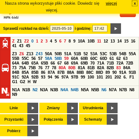
Nasza strona wykorzystuje pliki cookie. Dowiedz się
więcej
x
#
więcej.
Sprawdź rozkład na dzień:
i godzinę:
Z
Z1
Z2
0
1
2
3
4
5
6
7
8
9
10A
10B
11
12
13
14
15
16
41
43
45
Z3
Z6
Z13
Z43
50A
50B
51A
51B
52
53A
53C
53B
54B
55A
55B
55C
56
57
58A
58B
59
60A
60B
60C
60D
61
62
63
64A
64B
65A
65B
66
67
68
69A
69B
70
71A
71B
72A
72B
73
75A
75B
76
77
78
80A
80B
81A
81B
82A
82B
83
84A
84B
85A
85B
86
87A
87B
88A
88B
88C
88D
89
90
91A
91B
91C
92A
92B
93
94
96
97A
97B
99
100
101
201
202
6.
F1
G1
G2
H
W
N1A
N1B
N2
N3A
N3B
N4A
N4B
N5A
N5B
N6
N7A
N7B
N8
N9
Linie
Zmiany
Utrudnienia
Przystanki
Połączenia
Schematy
Pobierz